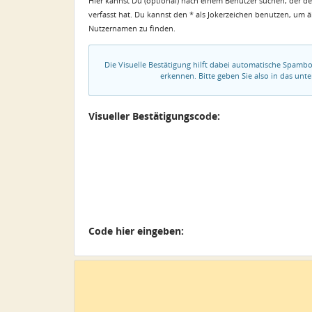
Hier kannst Du (optional) nach einem Benutzer suchen, der de
verfasst hat. Du kannst den * als Jokerzeichen benutzen, um 
Nutzernamen zu finden.
Die Visuelle Bestätigung hilft dabei automatische Spamb
erkennen. Bitte geben Sie also in das un
Visueller Bestätigungscode:
Code hier eingeben: