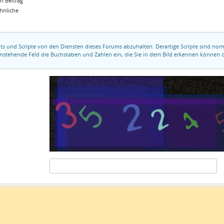
n Beitrag
ähnliche
ots und Scripte von den Diensten dieses Forums abzuhalten. Derartige Scripte sind no
tenstehende Feld die Buchstaben und Zahlen ein, die Sie in dem Bild erkennen können o