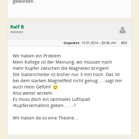
geworden..
Ralf B
*!*!*!*!*
Geschlecht:
keine Angabe
Gepostet:
15.01.2014 - 20:06 Uhr ·
#53
Alter:
60
Beiträge:
659
Dabei seit:
12 / 2013
Wir haben ein Problem
Mein Kollege ist der Meinung, wir müssen noch
mehr Kupfer zwischen die Magneten bringen!
Die Statorscheibe ist bisher nur 3 mm hoch. Das ist
bei dem starken Magnetfeld nicht genug......sagt mir
auch mein Gefühl!
Also weiter wickeln.
Es muss doch ein optimales Luftspalt
/Kupferverhältnis geben..... :-?
Wir haben da so eine Theorie...