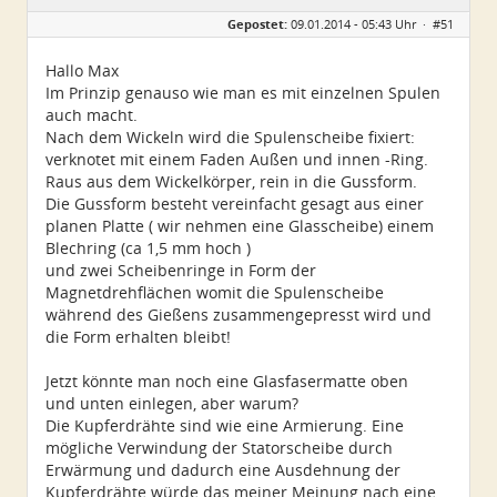
Geschlecht:
keine Angabe
Gepostet:
09.01.2014 - 05:43 Uhr ·
#51
Alter:
60
Beiträge:
659
Dabei seit:
12 / 2013
Hallo Max
Im Prinzip genauso wie man es mit einzelnen Spulen
auch macht.
Nach dem Wickeln wird die Spulenscheibe fixiert:
verknotet mit einem Faden Außen und innen -Ring.
Raus aus dem Wickelkörper, rein in die Gussform.
Die Gussform besteht vereinfacht gesagt aus einer
planen Platte ( wir nehmen eine Glasscheibe) einem
Blechring (ca 1,5 mm hoch )
und zwei Scheibenringe in Form der
Magnetdrehflächen womit die Spulenscheibe
während des Gießens zusammengepresst wird und
die Form erhalten bleibt!
Jetzt könnte man noch eine Glasfasermatte oben
und unten einlegen, aber warum?
Die Kupferdrähte sind wie eine Armierung. Eine
mögliche Verwindung der Statorscheibe durch
Erwärmung und dadurch eine Ausdehnung der
Kupferdrähte würde das meiner Meinung nach eine