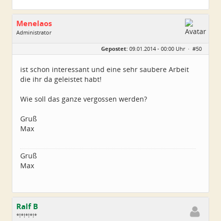
Menelaos
Administrator
Geschlecht:
Gepostet:
09.01.2014 - 00:00 Uhr ·
#50
Herkunft:
Elsfleth
Alter:
40
Beiträge:
4967
ist schon interessant und eine sehr saubere Arbeit
Dabei seit:
04 / 2007
die ihr da geleistet habt!
Wie soll das ganze vergossen werden?
Gruß
Max
Gruß
Max
Ralf B
*!*!*!*!*