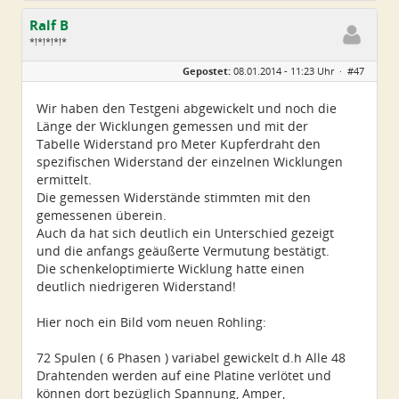
Ralf B
*!*!*!*!*
Geschlecht:
keine Angabe
Gepostet:
08.01.2014 - 11:23 Uhr ·
#47
Alter:
60
Beiträge:
659
Dabei seit:
12 / 2013
Wir haben den Testgeni abgewickelt und noch die
Länge der Wicklungen gemessen und mit der
Tabelle Widerstand pro Meter Kupferdraht den
spezifischen Widerstand der einzelnen Wicklungen
ermittelt.
Die gemessen Widerstände stimmten mit den
gemessenen überein.
Auch da hat sich deutlich ein Unterschied gezeigt
und die anfangs geäußerte Vermutung bestätigt.
Die schenkeloptimierte Wicklung hatte einen
deutlich niedrigeren Widerstand!
Hier noch ein Bild vom neuen Rohling:
72 Spulen ( 6 Phasen ) variabel gewickelt d.h Alle 48
Drahtenden werden auf eine Platine verlötet und
können dort bezüglich Spannung, Amper,