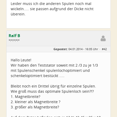
Leider muss ich die anderen Spulen noch mal
wickeln..... sie passen aufgrund der Dicke nicht
überein.
Ralf B
*!*!*!*!*
Geschlecht:
keine Angabe
Gepostet:
04.01.2014 - 16:05 Uhr ·
#42
Alter:
60
Beiträge:
659
Dabei seit:
12 / 2013
Hallo Leute!
Wir haben den Teststator soweit mit 2 /3 zu je 1/3
mit Spulenschenkel spulenlochoptimiert und
schenkeloptimiert bestückt .....
Bleibt noch ein Drittel übrig für einzelne Spulen.
Wie groß muss das optimale Spulenloch sein?!?
1. Magnetbreite?
2. kleiner als Magnetbreite ?
3. größer als Magnetbreite?