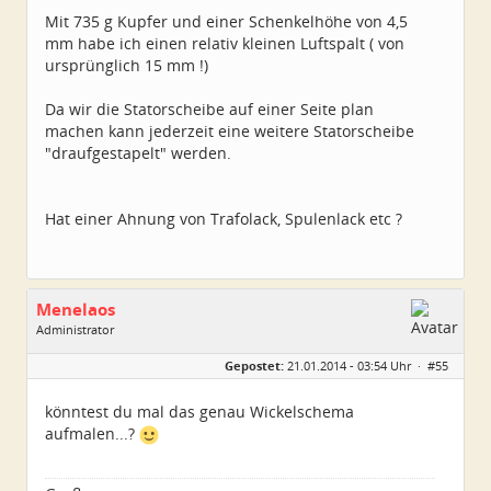
Mit 735 g Kupfer und einer Schenkelhöhe von 4,5
mm habe ich einen relativ kleinen Luftspalt ( von
ursprünglich 15 mm !)
Da wir die Statorscheibe auf einer Seite plan
machen kann jederzeit eine weitere Statorscheibe
"draufgestapelt" werden.
Hat einer Ahnung von Trafolack, Spulenlack etc ?
Menelaos
Administrator
Geschlecht:
Gepostet:
21.01.2014 - 03:54 Uhr ·
#55
Herkunft:
Elsfleth
Alter:
40
Beiträge:
4967
könntest du mal das genau Wickelschema
Dabei seit:
04 / 2007
aufmalen...?