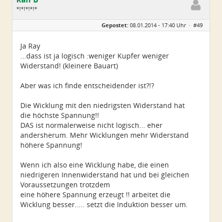
*!*!*!*!*
Geschlecht:
keine Angabe
Gepostet:
08.01.2014 - 17:40 Uhr ·
#49
Alter:
60
Beiträge:
659
Dabei seit:
12 / 2013
Ja Ray
...dass ist ja logisch :weniger Kupfer weniger
Widerstand! (kleinere Bauart)
Aber was ich finde entscheidender ist?!?
Die Wicklung mit den niedrigsten Widerstand hat
die höchste Spannung!!
DAS ist normalerweise nicht logisch... eher
andersherum. Mehr Wicklungen mehr Widerstand
höhere Spannung!
Wenn ich also eine Wicklung habe, die einen
niedrigeren Innenwiderstand hat und bei gleichen
Voraussetzungen trotzdem
eine höhere Spannung erzeugt !! arbeitet die
Wicklung besser..... setzt die Induktion besser um.