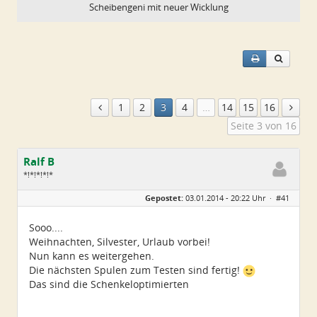
Scheibengeni mit neuer Wicklung
1
2
3
4
…
14
15
16
Seite 3 von 16
Ralf B
*!*!*!*!*
Geschlecht:
keine Angabe
Gepostet:
03.01.2014 - 20:22 Uhr ·
#41
Alter:
60
Beiträge:
659
Dabei seit:
12 / 2013
Sooo....
Weihnachten, Silvester, Urlaub vorbei!
Nun kann es weitergehen.
Die nächsten Spulen zum Testen sind fertig!
Das sind die Schenkeloptimierten