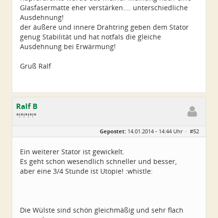
Glasfasermatte eher verstärken.... unterschiedliche
Ausdehnung!
der äußere und innere Drahtring geben dem Stator
genug Stabilität und hat notfals die gleiche
Ausdehnung bei Erwärmung!
Gruß Ralf
Ralf B
*!*!*!*!*
Geschlecht:
keine Angabe
Gepostet:
14.01.2014 - 14:44 Uhr ·
#52
Alter:
60
Beiträge:
659
Dabei seit:
12 / 2013
Ein weiterer Stator ist gewickelt.
Es geht schon wesendlich schneller und besser,
aber eine 3/4 Stunde ist Utopie! :whistle:
Die Wülste sind schön gleichmäßig und sehr flach