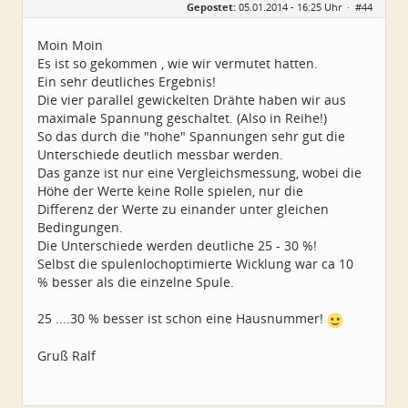
Gepostet:
05.01.2014 - 16:25 Uhr ·
#44
Alter:
60
Beiträge:
659
Dabei seit:
12 / 2013
Moin Moin
Es ist so gekommen , wie wir vermutet hatten.
Ein sehr deutliches Ergebnis!
Die vier parallel gewickelten Drähte haben wir aus
maximale Spannung geschaltet. (Also in Reihe!)
So das durch die "hohe" Spannungen sehr gut die
Unterschiede deutlich messbar werden.
Das ganze ist nur eine Vergleichsmessung, wobei die
Höhe der Werte keine Rolle spielen, nur die
Differenz der Werte zu einander unter gleichen
Bedingungen.
Die Unterschiede werden deutliche 25 - 30 %!
Selbst die spulenlochoptimierte Wicklung war ca 10
% besser als die einzelne Spule.
25 ....30 % besser ist schon eine Hausnummer!
Gruß Ralf