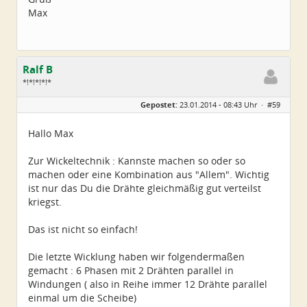
Max
Ralf B
*!*!*!*!*
Geschlecht:
keine Angabe
Gepostet:
23.01.2014 - 08:43 Uhr ·
#59
Alter:
60
Beiträge:
659
Dabei seit:
12 / 2013
Hallo Max
Zur Wickeltechnik : Kannste machen so oder so
machen oder eine Kombination aus "Allem". Wichtig
ist nur das Du die Drähte gleichmäßig gut verteilst
kriegst.
Das ist nicht so einfach!
Die letzte Wicklung haben wir folgendermaßen
gemacht : 6 Phasen mit 2 Drähten parallel in
Windungen ( also in Reihe immer 12 Drähte parallel
einmal um die Scheibe)