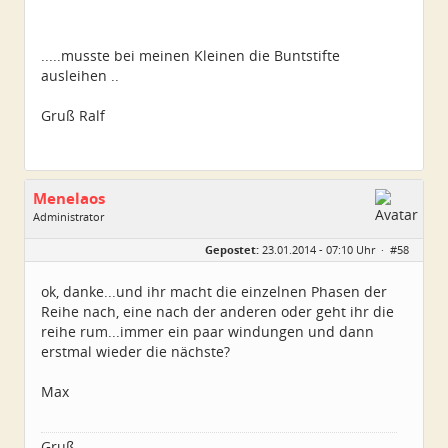
.....musste bei meinen Kleinen die Buntstifte
ausleihen ..
Gruß Ralf
Menelaos
Administrator
Geschlecht:
Gepostet:
23.01.2014 - 07:10 Uhr ·
#58
Herkunft:
Elsfleth
Alter:
40
Beiträge:
4967
ok, danke...und ihr macht die einzelnen Phasen der
Dabei seit:
04 / 2007
Reihe nach, eine nach der anderen oder geht ihr die
reihe rum...immer ein paar windungen und dann
erstmal wieder die nächste?
Max
Gruß