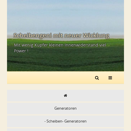
Scheibengeni mit neuer Wicklung
Mit wenig Kupfer kleinen Innenwiderstand viel
Power !
Generatoren
- Scheiben- Generatoren