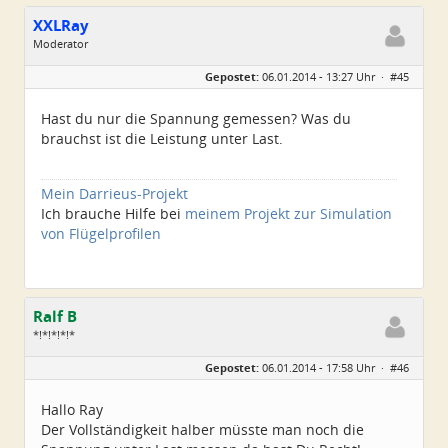
XXLRay
Moderator
Geschlecht:
keine Angabe
Gepostet:
06.01.2014 - 13:27 Uhr ·
#45
Herkunft:
Süd-Niedersachsen
Homepage:
xxlray.bplaced.net
Beiträge:
6881
Hast du nur die Spannung gemessen? Was du
Dabei seit:
11 / 2007
brauchst ist die Leistung unter Last.
Mein Darrieus-Projekt
Ich brauche Hilfe bei
meinem Projekt zur Simulation
von Flügelprofilen
Ralf B
*!*!*!*!*
Geschlecht:
keine Angabe
Gepostet:
06.01.2014 - 17:58 Uhr ·
#46
Alter:
60
Beiträge:
659
Dabei seit:
12 / 2013
Hallo Ray
Der Vollständigkeit halber müsste man noch die