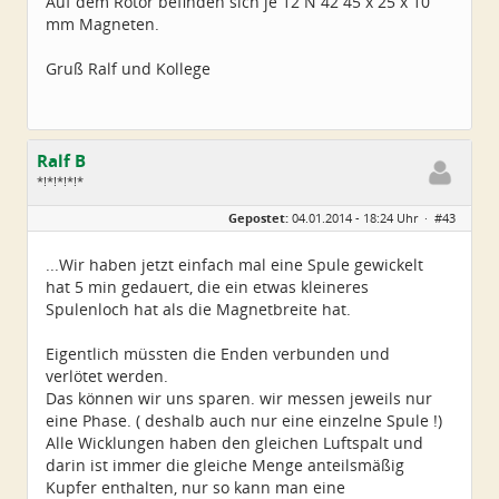
Auf dem Rotor befinden sich je 12 N 42 45 x 25 x 10
mm Magneten.
Gruß Ralf und Kollege
Ralf B
*!*!*!*!*
Geschlecht:
keine Angabe
Gepostet:
04.01.2014 - 18:24 Uhr ·
#43
Alter:
60
Beiträge:
659
Dabei seit:
12 / 2013
...Wir haben jetzt einfach mal eine Spule gewickelt
hat 5 min gedauert, die ein etwas kleineres
Spulenloch hat als die Magnetbreite hat.
Eigentlich müssten die Enden verbunden und
verlötet werden.
Das können wir uns sparen. wir messen jeweils nur
eine Phase. ( deshalb auch nur eine einzelne Spule !)
Alle Wicklungen haben den gleichen Luftspalt und
darin ist immer die gleiche Menge anteilsmäßig
Kupfer enthalten, nur so kann man eine