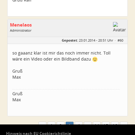
Menelaos
Administrator
Geschlecht:
Gepostet:
23.01.2014 - 20:51 Uhr ·
#60
Herkunft:
Elsfleth
Alter:
40
Beiträge:
4967
so gaaanz klar ist mir das noch immer nicht. Toll
Dabei seit:
04 / 2007
wäre ein Video oder ein Bildband dazu
Gruß
Max
Gruß
Max
1
2
3
4
…
14
15
16
Seite 3 von 16
Hinweis nach EU Cookierichtlinie