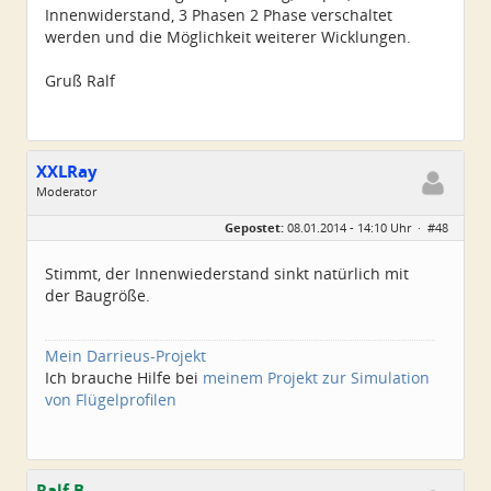
Innenwiderstand, 3 Phasen 2 Phase verschaltet
werden und die Möglichkeit weiterer Wicklungen.
Gruß Ralf
XXLRay
Moderator
Geschlecht:
keine Angabe
Gepostet:
08.01.2014 - 14:10 Uhr ·
#48
Herkunft:
Süd-Niedersachsen
Homepage:
xxlray.bplaced.net
Beiträge:
6881
Stimmt, der Innenwiederstand sinkt natürlich mit
Dabei seit:
11 / 2007
der Baugröße.
Mein Darrieus-Projekt
Ich brauche Hilfe bei
meinem Projekt zur Simulation
von Flügelprofilen
Ralf B