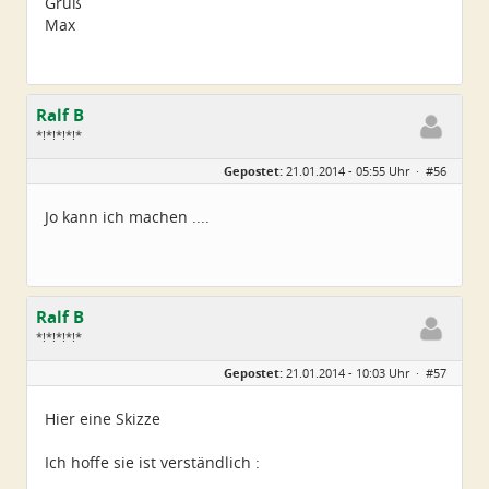
Gruß
Max
Ralf B
*!*!*!*!*
Geschlecht:
keine Angabe
Gepostet:
21.01.2014 - 05:55 Uhr ·
#56
Alter:
60
Beiträge:
659
Dabei seit:
12 / 2013
Jo kann ich machen ....
Ralf B
*!*!*!*!*
Geschlecht:
keine Angabe
Gepostet:
21.01.2014 - 10:03 Uhr ·
#57
Alter:
60
Beiträge:
659
Dabei seit:
12 / 2013
Hier eine Skizze
Ich hoffe sie ist verständlich :