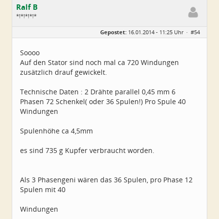
Ralf B
*!*!*!*!*
Geschlecht:
keine Angabe
Gepostet:
16.01.2014 - 11:25 Uhr ·
#54
Alter:
60
Beiträge:
659
Dabei seit:
12 / 2013
Soooo
Auf den Stator sind noch mal ca 720 Windungen
zusätzlich drauf gewickelt.
Technische Daten : 2 Drähte parallel 0,45 mm 6
Phasen 72 Schenkel( oder 36 Spulen!) Pro Spule 40
Windungen
Spulenhöhe ca 4,5mm
es sind 735 g Kupfer verbraucht worden.
Als 3 Phasengeni wären das 36 Spulen, pro Phase 12
Spulen mit 40
Windungen