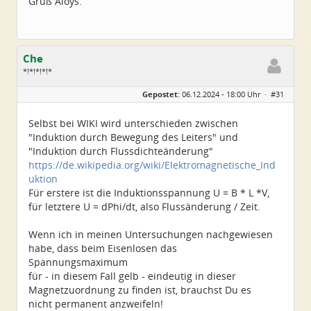
Gruß Aloys.
Che
*!*!*!*!*
Geschlecht:
Gepostet:
06.12.2024 - 18:00 Uhr ·
#31
Herkunft:
Wurzen
Alter:
72
Beiträge:
4550
Selbst bei WIKI wird unterschieden zwischen
Dabei seit:
06 / 2014
"Induktion durch Bewegung des Leiters" und
"Induktion durch Flussdichteänderung"
https://de.wikipedia.org/wiki/Elektromagnetische_Ind
uktion
Für erstere ist die Induktionsspannung U = B * L *V,
für letztere U = dPhi/dt, also Flussänderung / Zeit.
Wenn ich in meinen Untersuchungen nachgewiesen
habe, dass beim Eisenlosen das
Spannungsmaximum
für - in diesem Fall gelb - eindeutig in dieser
Magnetzuordnung zu finden ist, brauchst Du es
nicht permanent anzweifeln!