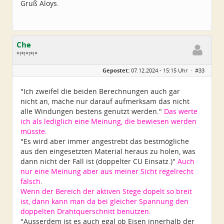
Gruß Aloys.
Che
*!*!*!*!*
Geschlecht:
Gepostet:
07.12.2024 - 15:15 Uhr ·
#33
Herkunft:
Wurzen
Alter:
72
Beiträge:
4550
"Ich zweifel die beiden Berechnungen auch gar
Dabei seit:
06 / 2014
nicht an, mache nur darauf aufmerksam das nicht
alle Windungen bestens genutzt werden."
Das werte
ich als lediglich eine Meinung, die bewiesen werden
müsste.
"Es wird aber immer angestrebt das bestmögliche
aus den eingesetzten Material heraus zu holen, was
dann nicht der Fall ist (doppelter CU Einsatz.)"
Auch
nur eine Meinung aber aus meiner Sicht regelrecht
falsch
.
Wenn der Bereich der aktiven Stege dopelt so breit
ist, dann kann man da bei gleicher Spannung den
doppelten Drahtquerschnitt benutzen.
"Ausserdem ist es auch egal ob Eisen innerhalb der