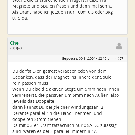
Magnete und Spulen fräsen und dann mal sehn..
Als Draht habe ich jetzt eh nur 100m 0,3 oder 3Kg
0,15 da.
Che
*!*!*!*!*
Geschlecht:
Gepostet:
30.11.2024 - 22:10 Uhr ·
#27
Herkunft:
Wurzen
Alter:
72
Beiträge:
4550
Du darfst Dich getrost verabschieden von dem
Dabei seit:
06 / 2014
Gedanken, dass der Magnet ins Innere der Spule
rein passen muss!
Wenn Du also die aktiven Stege um 5mm nach innen
verbreiterst, die passiven um 5mm nach Außen, also
jeweils das Doppelte,
dann kannst Du bei gleicher Windungszahl 2
Derähte parallel "in die Hand" nehmen, und
doppelten Strom ziehen.
Da mit 0,3-er Draht tatsächlich nur 0,5A DC zulässig
sind, wären es bei 2 parallel immerhin 1A.