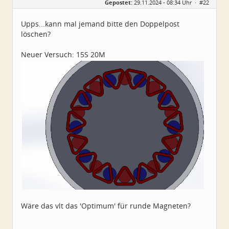
Gepostet:
29.11.2024 - 08:34 Uhr ·
#22
Herkunft:
Dresden
Alter:
47
Beiträge:
27
Upps...kann mal jemand bitte den Doppelpost
Dabei seit:
11 / 2024
löschen?
Neuer Versuch: 15S 20M
Wäre das vlt das 'Optimum' für runde Magneten?