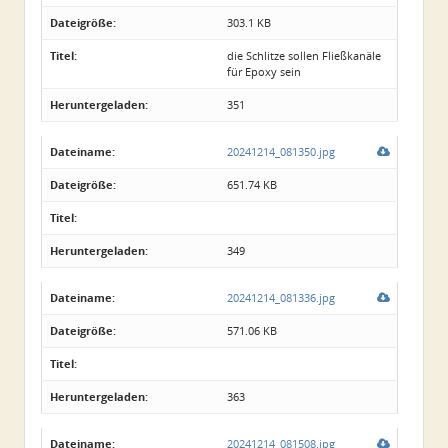
Dateigröße:
303.1 KB
Titel:
die Schlitze sollen Fließkanäle
für Epoxy sein
Heruntergeladen:
351
Dateiname:
20241214_081350.jpg
Dateigröße:
651.74 KB
Titel:
Heruntergeladen:
349
Dateiname:
20241214_081336.jpg
Dateigröße:
571.06 KB
Titel:
Heruntergeladen:
363
Dateiname:
20241214_081508.jpg