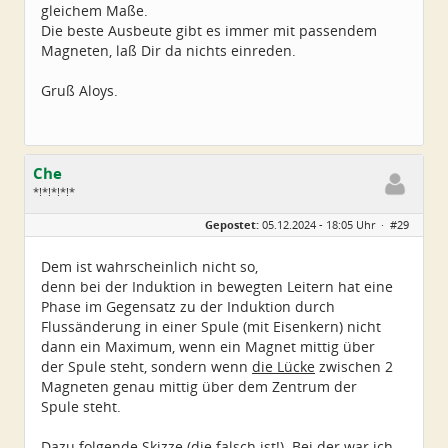
gleichem Maße.
Die beste Ausbeute gibt es immer mit passendem
Magneten, laß Dir da nichts einreden.
Gruß Aloys.
Che
*!*!*!*!*
Geschlecht:
Gepostet:
05.12.2024 - 18:05 Uhr ·
#29
Herkunft:
Wurzen
Alter:
72
Beiträge:
4550
Dem ist wahrscheinlich nicht so,
Dabei seit:
06 / 2014
denn bei der Induktion in bewegten Leitern hat eine
Phase im Gegensatz zu der Induktion durch
Flussänderung in einer Spule (mit Eisenkern) nicht
dann ein Maximum, wenn ein Magnet mittig über
der Spule steht, sondern wenn
die Lücke
zwischen 2
Magneten genau mittig über dem Zentrum der
Spule steht.
Dazu folgende Skizze (die falsch ist!). Bei der war ich