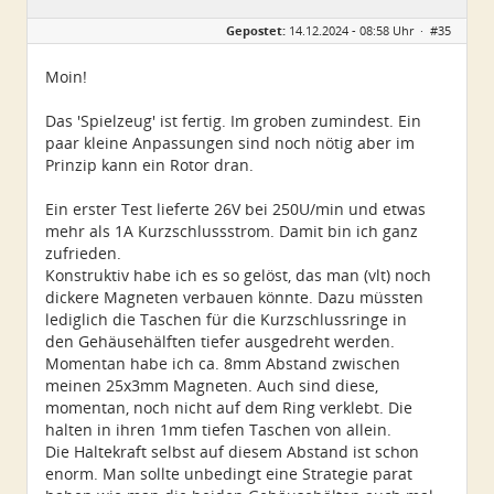
Geschlecht:
Gepostet:
14.12.2024 - 08:58 Uhr ·
#35
Herkunft:
Dresden
Alter:
47
Beiträge:
27
Moin!
Dabei seit:
11 / 2024
Das 'Spielzeug' ist fertig. Im groben zumindest. Ein
paar kleine Anpassungen sind noch nötig aber im
Prinzip kann ein Rotor dran.
Ein erster Test lieferte 26V bei 250U/min und etwas
mehr als 1A Kurzschlussstrom. Damit bin ich ganz
zufrieden.
Konstruktiv habe ich es so gelöst, das man (vlt) noch
dickere Magneten verbauen könnte. Dazu müssten
lediglich die Taschen für die Kurzschlussringe in
den Gehäusehälften tiefer ausgedreht werden.
Momentan habe ich ca. 8mm Abstand zwischen
meinen 25x3mm Magneten. Auch sind diese,
momentan, noch nicht auf dem Ring verklebt. Die
halten in ihren 1mm tiefen Taschen von allein.
Die Haltekraft selbst auf diesem Abstand ist schon
enorm. Man sollte unbedingt eine Strategie parat