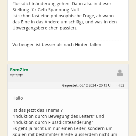
Flussdichteänderung gehen. Dann also in dieser
Stellung für Gelb Spannung Null.
Ist schon fast eine philosophische Frage, ab wann
das Eine in das Andere um schlägt, und was in den
Übwergangsbereichen passiert.
Vorbeugen ist besser als nach Hinten fallen!
FamZim
*!*!*!*!*
Geschlecht:
Gepostet:
06.12.2024 - 20:13 Uhr ·
#32
Alter:
77
Beiträge:
2350
Dabei seit:
08 / 2014
Hallo
Ist das jetzt das Thema ?
"Induktion durch Bewegung des Leiters" und
"Induktion durch Flussdichteänderung"
Es geht ja nicht um nur einen Leiter, sondern um
Spulen mit bestimmter Breite, ausserdem nicht um