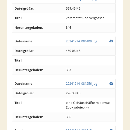
Dateigröße:
339.43 KB
Titel:
verdrahtet und vergossen
Heruntergeladen:
346
Dateiname:
20241214_081409.jpg
Dateigröße:
430.06 KB
Titel:
Heruntergeladen:
363
Dateiname:
20241214_081256.jpg
Dateigröße:
276.38 KB
Titel:
eine Gehäusehälfte mit etwas
Epoxyabrieb ;-)
Heruntergeladen:
366