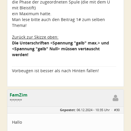
die Phase der zugeordneten Spule (die mit dem U
mit Bleistift)
ein Maximum hatte.
Man lese bitte auch den Beitrag 1# zum selben
Thema!
Zurück zur Skizze oben:
Die Unterschriften <Spannung "gelb" max.> und
<Spannung "gelb" Null> müssen vertauscht
werden!
Vorbeugen ist besser als nach Hinten fallen!
FamZim
*!*!*!*!*
Geschlecht:
Gepostet:
06.12.2024 - 10:35 Uhr ·
#30
Alter:
77
Beiträge:
2350
Dabei seit:
08 / 2014
Hallo