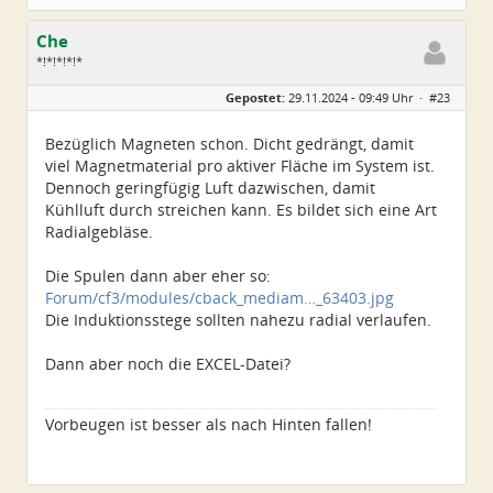
Che
*!*!*!*!*
Geschlecht:
Gepostet:
29.11.2024 - 09:49 Uhr ·
#23
Herkunft:
Wurzen
Alter:
72
Beiträge:
4550
Bezüglich Magneten schon. Dicht gedrängt, damit
Dabei seit:
06 / 2014
viel Magnetmaterial pro aktiver Fläche im System ist.
Dennoch geringfügig Luft dazwischen, damit
Kühlluft durch streichen kann. Es bildet sich eine Art
Radialgebläse.
Die Spulen dann aber eher so:
Forum/cf3/modules/cback_mediam…_63403.jpg
Die Induktionsstege sollten nahezu radial verlaufen.
Dann aber noch die EXCEL-Datei?
Vorbeugen ist besser als nach Hinten fallen!