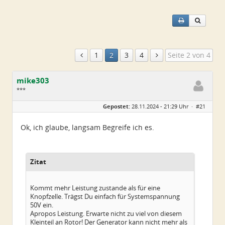
1
2
3
4
Seite 2 von 4
mike303
***
Geschlecht:
Gepostet:
28.11.2024 - 21:29 Uhr ·
#21
Herkunft:
Dresden
Alter:
47
Beiträge:
27
Ok, ich glaube, langsam Begreife ich es.
Dabei seit:
11 / 2024
Zitat
Kommt mehr Leistung zustande als für eine
Knopfzelle. Trägst Du einfach für Systemspannung
50V ein.
Apropos Leistung. Erwarte nicht zu viel von diesem
Kleinteil an Rotor! Der Generator kann nicht mehr als