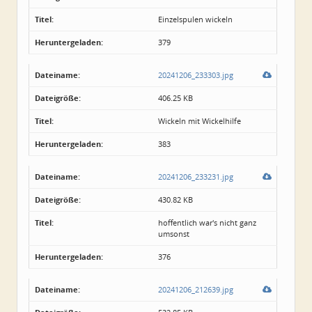
Titel:
Einzelspulen wickeln
Heruntergeladen:
379
Dateiname:
20241206_233303.jpg
Dateigröße:
406.25 KB
Titel:
Wickeln mit Wickelhilfe
Heruntergeladen:
383
Dateiname:
20241206_233231.jpg
Dateigröße:
430.82 KB
Titel:
hoffentlich war's nicht ganz
umsonst
Heruntergeladen:
376
Dateiname:
20241206_212639.jpg