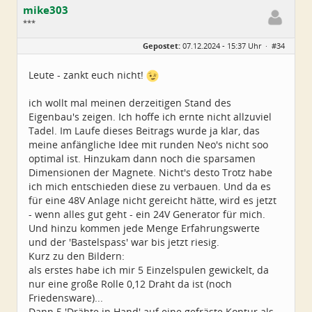
mike303
***
Geschlecht:
Gepostet:
07.12.2024 - 15:37 Uhr ·
#34
Herkunft:
Dresden
Alter:
47
Beiträge:
27
Leute - zankt euch nicht!
Dabei seit:
11 / 2024
ich wollt mal meinen derzeitigen Stand des
Eigenbau's zeigen. Ich hoffe ich ernte nicht allzuviel
Tadel. Im Laufe dieses Beitrags wurde ja klar, das
meine anfängliche Idee mit runden Neo's nicht soo
optimal ist. Hinzukam dann noch die sparsamen
Dimensionen der Magnete. Nicht's desto Trotz habe
ich mich entschieden diese zu verbauen. Und da es
für eine 48V Anlage nicht gereicht hätte, wird es jetzt
- wenn alles gut geht - ein 24V Generator für mich.
Und hinzu kommen jede Menge Erfahrungswerte
und der 'Bastelspass' war bis jetzt riesig.
Kurz zu den Bildern:
als erstes habe ich mir 5 Einzelspulen gewickelt, da
nur eine große Rolle 0,12 Draht da ist (noch
Friedensware)...
Dann 5 'Drähte in Hand' auf eine gefräste Kontur als