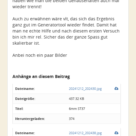
haben wie man die beiden Gehäusehälten auch mal
wieder trennt!
Auch zu erwähnen wäre vlt, das sich das Ergebnis
ganz gut im Generatortool wieder findet. Damit hat
man ne echte Hilfe und nach diesem ersten Versuch
bin ich mir rel. Sicher das der ganze Spass gut
skalierbar ist.
Anbei noch ein paar Bilder
Anhänge an diesem Beitrag
Dateiname:
20241212_202430.jpg
Dateigröße:
437.32 KB
Titel:
6mm ST37
Heruntergeladen:
374
Dateiname:
20241212_202438.jpg