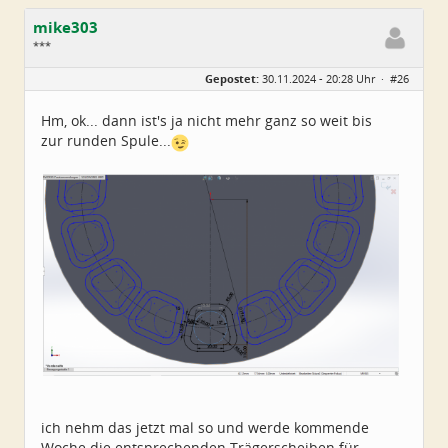
mike303
***
Geschlecht:
Gepostet:
30.11.2024 - 20:28 Uhr ·
#26
Herkunft:
Dresden
Alter:
47
Beiträge:
27
Hm, ok... dann ist's ja nicht mehr ganz so weit bis
Dabei seit:
11 / 2024
zur runden Spule...
ich nehm das jetzt mal so und werde kommende
Woche die entsprechenden Trägerscheiben für