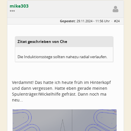
mike303
***
Geschlecht:
Gepostet:
29.11.2024 - 11:56 Uhr ·
#24
Herkunft:
Dresden
Alter:
47
Beiträge:
27
Dabei seit:
11 / 2024
Zitat geschrieben von Che
Die Induktionsstege sollten nahezu radial verlaufen.
Verdammt! Das hatte ich heute früh im Hinterkopf
und dann vergessen. Hatte eben gerade meinen
Spulenträger/Wickelhilfe gefräst. Dann noch ma
neu...