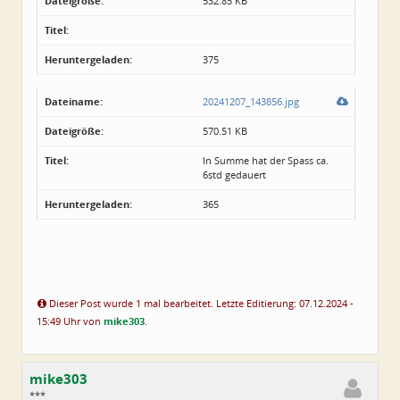
Dateigröße:
532.85 KB
Titel:
Heruntergeladen:
375
Dateiname:
20241207_143856.jpg
Dateigröße:
570.51 KB
Titel:
In Summe hat der Spass ca.
6std gedauert
Heruntergeladen:
365
Dieser Post wurde 1 mal bearbeitet. Letzte Editierung: 07.12.2024 -
15:49 Uhr von
mike303
.
mike303
***