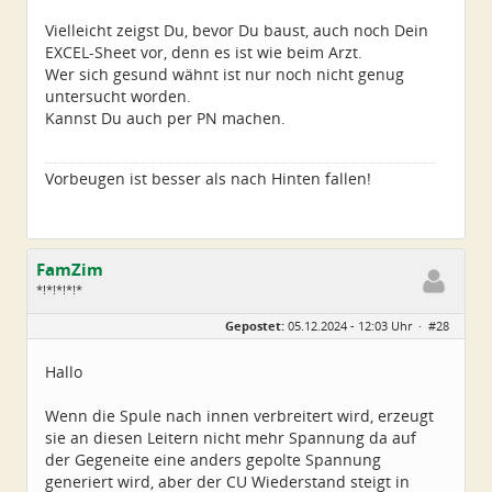
Vielleicht zeigst Du, bevor Du baust, auch noch Dein
EXCEL-Sheet vor, denn es ist wie beim Arzt.
Wer sich gesund wähnt ist nur noch nicht genug
untersucht worden.
Kannst Du auch per PN machen.
Vorbeugen ist besser als nach Hinten fallen!
FamZim
*!*!*!*!*
Geschlecht:
Gepostet:
05.12.2024 - 12:03 Uhr ·
#28
Alter:
77
Beiträge:
2350
Dabei seit:
08 / 2014
Hallo
Wenn die Spule nach innen verbreitert wird, erzeugt
sie an diesen Leitern nicht mehr Spannung da auf
der Gegeneite eine anders gepolte Spannung
generiert wird, aber der CU Wiederstand steigt in