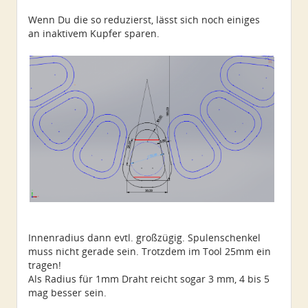
Alter:
72
Beiträge:
4550
Wenn Du die so reduzierst, lässt sich noch einiges
Dabei seit:
06 / 2014
an inaktivem Kupfer sparen.
Innenradius dann evtl. großzügig. Spulenschenkel
muss nicht gerade sein. Trotzdem im Tool 25mm ein
tragen!
Als Radius für 1mm Draht reicht sogar 3 mm, 4 bis 5
mag besser sein.