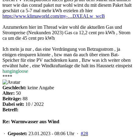
teuer wie das conrad paket nur wohl wirst du mit diesem Paket halt
geschäzt ca 5-7 mal mehr kWh erzielen zb hier
https://www.klimaworld.com/my-…DXEALw_wcB
Anzumerken hier im Thread wäre wohl die aktuellen Gas und
Strompreise (Neukunden 2023) Gas ca 12,2 cent pro kWh , Strom
ca um die 45 cent pro kWh
Ich mein ja nur , das eine Verdrängung von Betzugsstrom , ja
einigen einsparen könnte , bzw man da auch über einen Bat-
Speicher für eine PV nachdenken kann , Bzw was ich weiter oben
erwähnt habe , eine Windkraftanlage die halt ins Hausnetz einspeist
hangingloose
****
Geschlecht:
keine Angabe
Alter:
50
Beiträge:
88
Dabei seit:
10 / 2022
Betreff:
Re: Warmwasser aus Wind
·
Gepostet:
23.01.2023 - 08:06 Uhr ·
#28