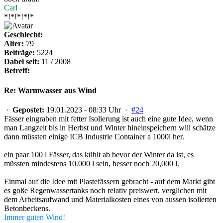
Carl
*!*!*!*!*
Geschlecht:
Alter:
79
Beiträge:
5224
Dabei seit:
11 / 2008
Betreff:
Re: Warmwasser aus Wind
·
Gepostet:
19.01.2023 - 08:33 Uhr ·
#24
Fässer eingraben mit fetter Isolierung ist auch eine gute Idee, wenn
man Langzeit bis in Herbst und Winter hineinspeichern will schätze
dann müssten einige ICB Industrie Container a 1000l her.
ein paar 100 l Fässer, das kühlt ab bevor der Winter da ist, es
müssten mindestens 10.000 l sein, besser noch 20,000 l.
Einmal auf die Idee mit Plastefässern gebracht - auf dem Markt gibt
es goße Regenwassertanks noch relativ preiswert. verglichen mit
dem Arbeitsaufwand und Materialkosten eines von aussen isolierten
Betonbeckens.
Immer guten Wind!