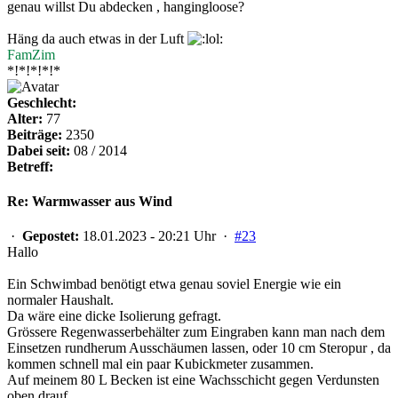
genau willst Du abdecken , hangingloose?
Häng da auch etwas in der Luft
FamZim
*!*!*!*!*
Geschlecht:
Alter:
77
Beiträge:
2350
Dabei seit:
08 / 2014
Betreff:
Re: Warmwasser aus Wind
·
Gepostet:
18.01.2023 - 20:21 Uhr ·
#23
Hallo
Ein Schwimbad benötigt etwa genau soviel Energie wie ein
normaler Haushalt.
Da wäre eine dicke Isolierung gefragt.
Grössere Regenwasserbehälter zum Eingraben kann man nach dem
Einsetzen rundherum Ausschäumen lassen, oder 10 cm Steropur , da
kommen schnell mal ein paar Kubickmeter zusammen.
Auf meinem 80 L Becken ist eine Wachsschicht gegen Verdunsten
oben drauf.