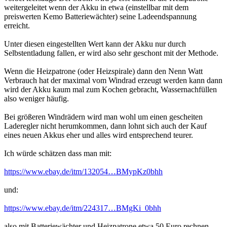
weitergeleitet wenn der Akku in etwa (einstellbar mit dem
preiswerten Kemo Batteriewächter) seine Ladeendspannung
erreicht.
Unter diesen eingestellten Wert kann der Akku nur durch
Selbstentladung fallen, er wird also sehr geschont mit der Methode.
Wenn die Heizpatrone (oder Heizspirale) dann den Nenn Watt
Verbrauch hat der maximal vom Windrad erzeugt werden kann dann
wird der Akku kaum mal zum Kochen gebracht, Wassernachfüllen
also weniger häufig.
Bei größeren Windrädern wird man wohl um einen gescheiten
Laderegler nicht herumkommen, dann lohnt sich auch der Kauf
eines neuen Akkus eher und alles wird entsprechend teurer.
Ich würde schätzen dass man mit:
https://www.ebay.de/itm/132054…BMypKz0bhh
und:
https://www.ebay.de/itm/224317…BMgKi_0bhh
also mit Batteriewächter und Heizpatrone etwa 50 Euro rechnen