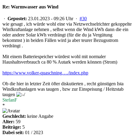
Re: Warmwasser aus Wind
·
Gepostet:
23.01.2023 - 09:26 Uhr ·
#30
wie gesagt , ich würde wohl eine via Netzwechselrichter gekoppelte
Winfkraftanlage nehmen , selbst wenn die Wind kWh dann die ein
oder andere Solar kWh verdrängt (für die du ja Vergütung
bekommst ) in beiden Fällen wird ja aber teurer Bezugsstrom
verdrängt .
Mit einem Batteriespeicher würdest wohl mit normaler
Haushaltsverbrauch ca 80 % Autark werden können (Strom)
https://www.volker-quaschning…./index.php
Ob die hier in letzter Zeit öfter diskutierten , recht günstigen Ista
Windkraftanlagen was taugen , bzw zur Einspeisung / Heitzstab
taugen
StefanF
*
Geschlecht:
keine Angabe
Alter:
59
Beiträge:
5
Dabei seit:
01 / 2023