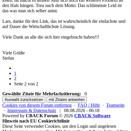
lösen, da macht es keinen Sinn sich noch ein weiteres Problem an
den Hals hängen. Treu nach dem Motto: Das schlimmste Leid ist
das was man sich selber antut.
Lars, danke für den Link, das ist wahrscheinlich die einfachste und
auf Dauer die Wirtschaftlichste Lösung.
Viele Dank an alle die sich hier eingebracht haben!!!
Viele Grüße
Stefan
1
2
Seite 2 von 2
Gewählte Zitate für Mehrfachzitierung:
0
Auswahl zurücksetzen
mit Zitaten antworten
Cookies von diesem Forum entfernen
·
FAQ / Hilfe
·
Teamseite
·
Impressum & Datenschutz
|
08.08.2026 - 06:18
Powered by
CBACK Forum
© 2026
CBACK Software
Hinweis nach EU Cookierichtlinie
Diese Seite verwendet Cookies, um den Login und ungelesen