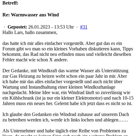
Betreff:
Re: Warmwasser aus Wind
·
Gepostet:
26.01.2023 - 13:53 Uhr ·
#31
Hallo Lars, hallo zusammen,
das hatte ich mir alles einfacher vorgestellt. Aber gut das es ein
Forum gibt wo man so ein kleines Vorhaben diskutieren kann, Tipps
bekommt, das Rad nicht neu erfinden muss und vielleicht dieselben
Fehler macht wie schon X andere.
Der Gedanke, mit Windkraft das warme Wasser als Unterstützung
zur Gas Heizung zu heizen webt schon ein paar Jahr in mir. Aber
ich habe mir das alles einfacher vorgestellt und auch nicht über
Wartung und Instandhaltung einer kleinen Windkraftanlage
nachgedacht. Meine Idee war, ein Windrad läuft so zuverlässig wie
ein Kühlschrank (ist ja nur ein kleiner Elektromotor) und nach 10-15
Jahren muss ein neues her. Gelernt habe ich jetzt dass es nicht so ist.
Ich glaube den Gedanken ein Windrad zuhause auf unserem Dach
zu betreiben werden ich, werde ich links lochen und ablegen……
Als Unternehmer und habe täglich eine Reihe von Problemen zu