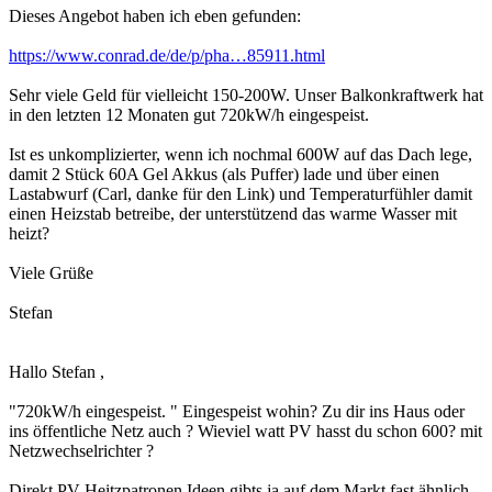
Dieses Angebot haben ich eben gefunden:
https://www.conrad.de/de/p/pha…85911.html
Sehr viele Geld für vielleicht 150-200W. Unser Balkonkraftwerk hat
in den letzten 12 Monaten gut 720kW/h eingespeist.
Ist es unkomplizierter, wenn ich nochmal 600W auf das Dach lege,
damit 2 Stück 60A Gel Akkus (als Puffer) lade und über einen
Lastabwurf (Carl, danke für den Link) und Temperaturfühler damit
einen Heizstab betreibe, der unterstützend das warme Wasser mit
heizt?
Viele Grüße
Stefan
Hallo Stefan ,
"720kW/h eingespeist. " Eingespeist wohin? Zu dir ins Haus oder
ins öffentliche Netz auch ? Wieviel watt PV hasst du schon 600? mit
Netzwechselrichter ?
Direkt PV Heitzpatronen Ideen gibts ja auf dem Markt fast ähnlich