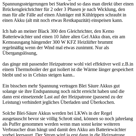
Spannungssteigerungen bei Starkwind so dass man direkt über einen
Brückengleichrichter für 2 oder 3 Phasen je nach Wicklung, den
man für alle Fälle auf einen Aluträger mit Kühlrippen schraubt in
einen Akku (alt mit noch etwas Restkapazität) einspeisen kann.
Ich hab an meiner Black 300 den Gleichrichter, den Kemo
Batteriewächter und einen 10 Jahre alten Gel Akku dran, ein am
Kemoausgang hängender 300 W KFZ Heizlüfter brummt
regelmäßig wenn der Wind mal etwas zunimmt. Nur als
Übergangslösung,
das ginge mit passender Heizpatrone wohl viel effektiver weil z.B.in
einem Thermoboiler der gut isoliert ist die Wärme länger gespeichert
bleibt und so in Celsius steigen kann..
Ein bisschen mehr Spannung vertragen Blei Säure Akkus gut
solange sie ihre Endspannung noch nicht erreicht haben und die
dann erst einsetzende Last auf der Heizpatrone (passend zu der
Leistung) verhindert jegliches Überladen und Überkochen.
Solche Blei-Säure Akkus werden bei LKWs in der Regel
ausgetauscht bevor sie völlig Schrott sind, können so noch jahrelang
als Puffer genommen werden wenn man sonst keine weiteren
Verbraucher dran hängt und damit den Akku am Batteriewächter
vorbei leersaugt. Der Strom wird ja erst dann in die Heizpatrone