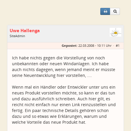
Uwe Hallenga
SiteAdmin
Geschlecht:
Gepostet:
22.03.2008 - 10:11 Uhr ·
#1
Alter:
65
Homepage:
kleinwindanlagen.d…
Beiträge:
1604
Ich habe nichts gegen die Vorstellung von noch
Dabei seit:
03 / 2005
unbekannten oder neuen Windanlagen. Ich habe
auch nichts dagegen, wenn jemand meint er müsste
seine Neuentwicklung hier vorstellen, ....
Wenn mal ein Händler oder Entwickler unter uns ein
neues Produkt vorstellen möchte, so kann er das tun
und dazu ausführlich schreiben. Auch hier gilt, es
reicht nicht einfach nur einen Link reinzustellen und
fertig. Ein paar technische Details gehören schon
dazu und so etwas wie Erklärungen, warum und
welche Vorteile das neue Produkt hat.