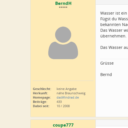
BerndH
*****
Wasser ist ein
Fügst du Wasse
bekannten Nac
Das Wasser wür
übernehmen.
Das Wasser au
Grüsse
Bernd
Geschlecht:
keine Angabe
Herkunft:
nähe Braunschweig
Homepage:
dasWindrad.de
Beiträge:
433
Dabei seit:
10 / 2008
coupe777