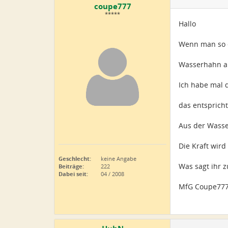
coupe777
*****
Hallo
Wenn man so e
Wasserhahn au
Ich habe mal 
das entspricht
Aus der Wasse
Die Kraft wir
Geschlecht:
keine Angabe
Was sagt ihr z
Beiträge:
222
Dabei seit:
04 / 2008
MfG Coupe77