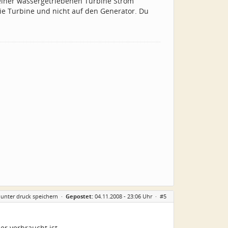
einer wassergetriebenen Turbine Strom
ie Turbine und nicht auf den Generator. Du
 unter druck speichern
·
Gepostet:
04.11.2008 - 23:06 Uhr ·
#5
r verbraucht ist.