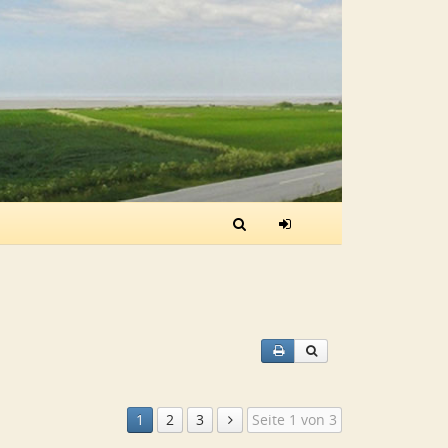
1
2
3
Seite 1 von 3