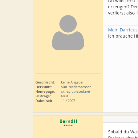
Du willst ers
erzeugen? Der
verlierst also
Mein Darrieus
Ich brauche Hi
Geschlecht:
keine Angabe
Herkunft:
Süd-Niedersachsen
Homepage:
xxlray.bplaced.net
Beiträge:
6881
Dabei seit:
11 / 2007
BerndH
*****
Sobald du Was
Du hast also i