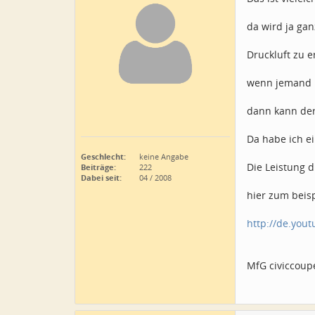
da wird ja gan
Druckluft zu e
wenn jemand b
dann kann der
Da habe ich e
Geschlecht:
keine Angabe
Die Leistung d
Beiträge:
222
Dabei seit:
04 / 2008
hier zum beisp
http://de.you
MfG civiccoup