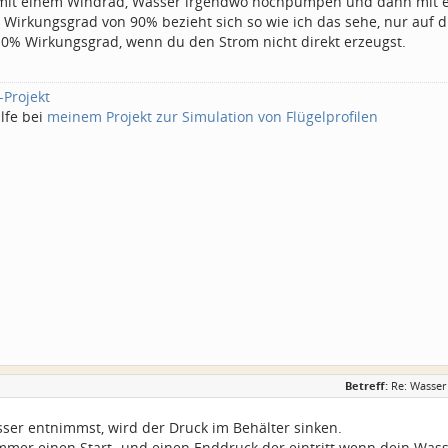
t mit einem Windrad, Wasser irgendwo hochpumpen und dann mit 
 Wirkungsgrad von 90% bezieht sich so wie ich das sehe, nur auf d
 10% Wirkungsgrad, wenn du den Strom nicht direkt erzeugst.
-Projekt
lfe bei
meinem Projekt zur Simulation von Flügelprofilen
Betreff:
Re: Wasser
ser entnimmst, wird der Druck im Behälter sinken.
mmer einen Start- und einen Enddruck der eintritt wenn dein Wasse