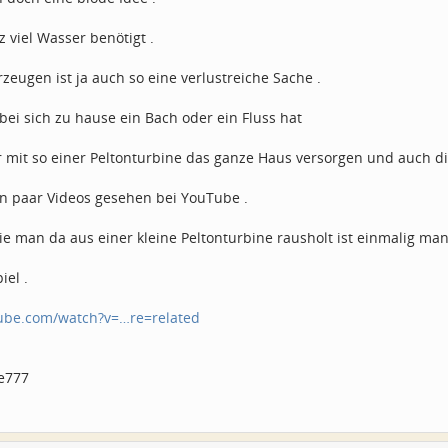
z viel Wasser benötigt .
rzeugen ist ja auch so eine verlustreiche Sache .
ei sich zu hause ein Bach oder ein Fluss hat
 mit so einer Peltonturbine das ganze Haus versorgen und auch d
in paar Videos gesehen bei YouTube .
ie man da aus einer kleine Peltonturbine rausholt ist einmalig man
iel .
tube.com/watch?v=…re=related
e777