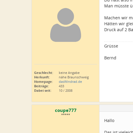
Man müsste übe
Machen wir mal
Hätten wir gl
Druck auf 2 Ba
Grüsse
Bernd
Geschlecht:
keine Angabe
Herkunft:
nähe Braunschweig
Homepage:
dasWindrad.de
Beiträge:
433
Dabei seit:
10 / 2008
coupe777
*****
Hallo
Das ist vielei