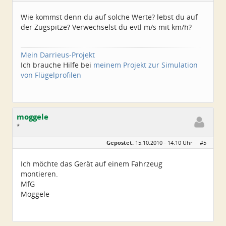
Homepage:
xxlray.bplaced.net
Beiträge:
6881
Wie kommst denn du auf solche Werte? lebst du auf
Dabei seit:
11 / 2007
der Zugspitze? Verwechselst du evtl m/s mit km/h?
Mein Darrieus-Projekt
Ich brauche Hilfe bei
meinem Projekt zur Simulation
von Flügelprofilen
moggele
*
Geschlecht:
keine Angabe
Gepostet:
15.10.2010 - 14:10 Uhr ·
#5
Alter:
44
Beiträge:
3
Dabei seit:
10 / 2010
Ich möchte das Gerät auf einem Fahrzeug
montieren.
MfG
Moggele