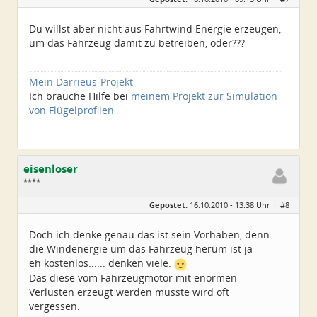
Herkunft:
Süd-Niedersachsen
Homepage:
xxlray.bplaced.net
Beiträge:
6881
Du willst aber nicht aus Fahrtwind Energie erzeugen,
Dabei seit:
11 / 2007
um das Fahrzeug damit zu betreiben, oder???
Mein Darrieus-Projekt
Ich brauche Hilfe bei
meinem Projekt zur Simulation
von Flügelprofilen
eisenloser
****
Geschlecht:
keine Angabe
Gepostet:
16.10.2010 - 13:38 Uhr ·
#8
Alter:
46
Beiträge:
118
Dabei seit:
05 / 2010
Doch ich denke genau das ist sein Vorhaben, denn
die Windenergie um das Fahrzeug herum ist ja
eh kostenlos...... denken viele.
Das diese vom Fahrzeugmotor mit enormen
Verlusten erzeugt werden musste wird oft
vergessen.