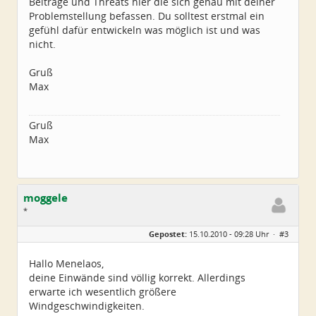
Beiträge und Threats hier die sich genau mit deiner
Problemstellung befassen. Du solltest erstmal ein
gefühl dafür entwickeln was möglich ist und was
nicht.
Gruß
Max
Gruß
Max
moggele
*
Geschlecht:
keine Angabe
Gepostet:
15.10.2010 - 09:28 Uhr ·
#3
Alter:
44
Beiträge:
3
Dabei seit:
10 / 2010
Hallo Menelaos,
deine Einwände sind völlig korrekt. Allerdings
erwarte ich wesentlich größere
Windgeschwindigkeiten.