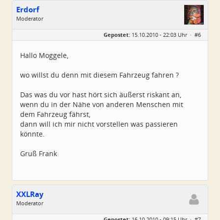
Erdorf
Moderator
Geschlecht:
Gepostet:
15.10.2010 - 22:03 Uhr ·
#6
Alter:
56
Beiträge:
3538
Dabei seit:
12 / 2009
Hallo Moggele,
wo willst du denn mit diesem Fahrzeug fahren ?
Das was du vor hast hört sich äußerst riskant an,
wenn du in der Nähe von anderen Menschen mit
dem Fahrzeug fährst,
dann will ich mir nicht vorstellen was passieren
könnte.
Gruß Frank
XXLRay
Moderator
Geschlecht:
keine Angabe
Gepostet:
16.10.2010 - 09:15 Uhr ·
#7