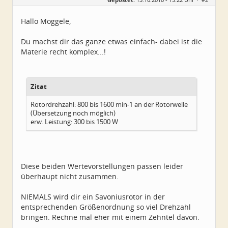
Herkunft:
Elsfleth
Alter:
40
Beiträge:
4967
Hallo Moggele,
Dabei seit:
04 / 2007
Du machst dir das ganze etwas einfach- dabei ist die
Materie recht komplex...!
Zitat
Rotordrehzahl: 800 bis 1600 min-1 an der Rotorwelle
(Übersetzung noch möglich)
erw. Leistung: 300 bis 1500 W
Diese beiden Wertevorstellungen passen leider
überhaupt nicht zusammen.
NIEMALS wird dir ein Savoniusrotor in der
entsprechenden Größenordnung so viel Drehzahl
bringen. Rechne mal eher mit einem Zehntel davon.