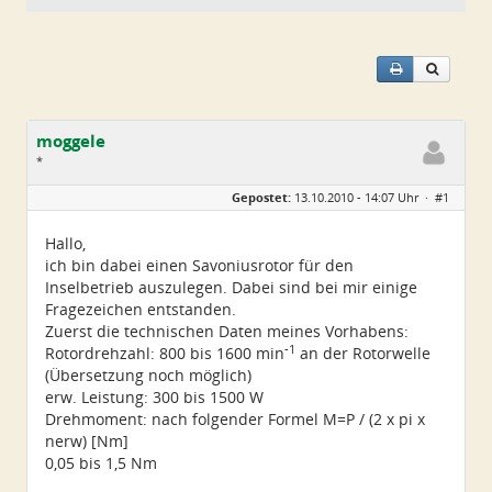
moggele
*
Geschlecht:
keine Angabe
Gepostet:
13.10.2010 - 14:07 Uhr ·
#1
Alter:
44
Beiträge:
3
Dabei seit:
10 / 2010
Hallo,
ich bin dabei einen Savoniusrotor für den
Inselbetrieb auszulegen. Dabei sind bei mir einige
Fragezeichen entstanden.
Zuerst die technischen Daten meines Vorhabens:
-1
Rotordrehzahl: 800 bis 1600 min
an der Rotorwelle
(Übersetzung noch möglich)
erw. Leistung: 300 bis 1500 W
Drehmoment: nach folgender Formel M=P / (2 x pi x
nerw) [Nm]
0,05 bis 1,5 Nm