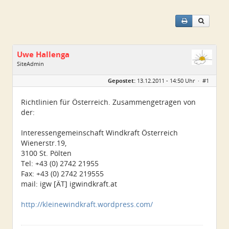
Uwe Hallenga
SiteAdmin
Geschlecht:
Gepostet:
13.12.2011 - 14:50 Uhr ·
#1
Alter:
65
Homepage:
kleinwindanlagen.d…
Beiträge:
1604
Richtlinien für Österreich. Zusammengetragen von
Dabei seit:
03 / 2005
der:
Interessengemeinschaft Windkraft Österreich
Wienerstr.19,
3100 St. Pölten
Tel: +43 (0) 2742 21955
Fax: +43 (0) 2742 219555
mail: igw [ÄT] igwindkraft.at
http://kleinewindkraft.wordpress.com/