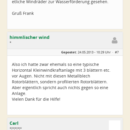
etliche Windräder zur Wasserförderung gesehen.
Gruß Frank
himmlischer wind
*
Geschlecht:
keine Angabe
Gepostet:
24.05.2013 - 10:29 Uhr ·
#7
Alter:
42
Beiträge:
8
Dabei seit:
04 / 2013
Also ich hatte zwar ehemals so eine typische
Horizontal Kleinwindkraftanlage mit 3 blättern etc.
vor Augen. Nicht mit diesen Metallblech
Rotorblättern, sondern profilierten Rotorblättern.
Aber eigentlich spricht auch nichts gegen so eine
Anlage.
Vielen Dank für die Hilfe!
Carl
*!*!*!*!*