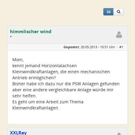
himmlischer wind
*
Geschlecht:
keine Angabe
Gepostet:
20.05.2013 - 10:51 Uhr ·
#1
Alter:
42
Beiträge:
8
Dabei seit:
04 / 2013
Moin,
kennt jemand Horizontalachsen
Kleinwindkraftanlagen, die einen mechanischen
Antrieb ermöglichen?
Bisher habe ich dazu nur die PSW Anlagen gefunden
aber eine andere vergleichbare Anlage würde mir
sehr helfen.
Es geht um eine Arbeit zum Thema
Kleinwindkraftanlagen.
XXLRay