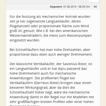
Geschlecht:
Gepostet:
01.06.2013 - 08:33 Uhr ·
#8
Alter:
79
Beiträge:
5224
Dabei seit:
11 / 2008
Für die Nutzung als mechanischer Antrieb wurden
seit je her sogenannte Langsamläufer, deren
Flügelanzahl oder proportionale Fläche zum Wind
groß ist, genuzt. Wie z.B. bei den amerikanischen
Westernwindrädern, die meist zum Wasserpumpen
eingesetzt wurden.
Bei Schnellläufern hat man hohe Drehzahlen, aber
proportional dazu eben auch weniger Drehmoment.
Der klassische Vertikalläufer, der Savonius-Rotor, ist
ein Langsamläufer und er hat dazu passend das
hohe Drehmoment auch für mechanische
Anwendungen. Die profilierten Flügel bei
Vertikalläufern (Darrieus-Rotor) bringen zwar einen
besseren Wirkungsgrad, aber da dort die
Schnelllaufzahl höher liegt, wäre die mechanische
Anwendung damit in der Regel nur mit Modellen mit
sehr großflächigen breiten Profilen oder einer hohen