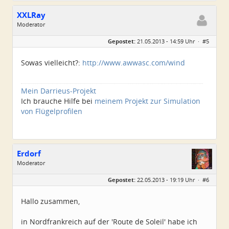
XXLRay
Moderator
Geschlecht:
keine Angabe
Gepostet:
21.05.2013 - 14:59 Uhr ·
#5
Herkunft:
Süd-Niedersachsen
Homepage:
xxlray.bplaced.net
Beiträge:
6881
Sowas vielleicht?:
http://www.awwasc.com/wind
Dabei seit:
11 / 2007
Mein Darrieus-Projekt
Ich brauche Hilfe bei
meinem Projekt zur Simulation
von Flügelprofilen
Erdorf
Moderator
Geschlecht:
Gepostet:
22.05.2013 - 19:19 Uhr ·
#6
Alter:
56
Beiträge:
3538
Dabei seit:
12 / 2009
Hallo zusammen,
in Nordfrankreich auf der 'Route de Soleil' habe ich