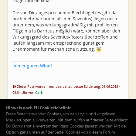
Flügelzahl denkbar.
Die von Dir angesprochenen Blechflügel (es gibt da
noch mehr Varianten als den Savonius) liegen noch
unter dem, was wirkungsgradmäßig mit profilierten
Flügeln a la Darrieus möglich wäre, können aber den
Wirkungsgrad des Savonius-Rotors übertreffen und
laufen langsam mit entsprechend günstigem
Drehmoment für mechanische Nutzung.
Immer guten Wind!
Dieser Post wurde 1 mal bearbeitet. Letzte Editierung: 01.06.2013 -
08:34 Uhr von
Carl
.
Hinweis nach EU Cookierichtlinie
Diese Seite verwendet Cookies, um den Login und ungelesen
Markierungen zu verwalten. Mit dem surfen auf dieser Seite erklärst
Du Dich damit einverstanden, dass Cookies gesetzt werden. Mit der
Option ganz unten auf der Seite "Cookies von diesem Forum