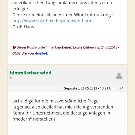
amerikanischen Langsamläufern aus alten zeiten
erfolgte.
Denke er meint solche Art der Windkraftnutzung :
http://www.solarlink.de/pumpwind.htm
Gruß Hans
Dieser Post wurde 1 mal bearbeitet. Letzte Editierung: 21.05.2013 -
00:08 Uhr von
doelle4
.
himmlischer wind
*
Geschlecht:
keine Angabe
Gepostet:
21.05.2013 - 13:21 Uhr ·
#4
Alter:
42
Beiträge:
8
Dabei seit:
04 / 2013
tschuldige für die missverständliche Frage!
Ja genau, also doelle4 hat mich richtig verstanden.
Kennt ihr Unternehmen, die deratige Anlagen in
"modern" herstellen?