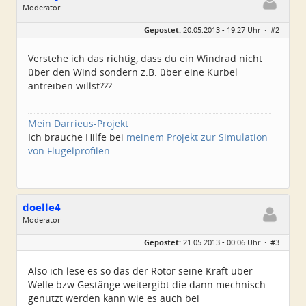
Moderator
Geschlecht:
keine Angabe
Gepostet:
20.05.2013 - 19:27 Uhr ·
#2
Herkunft:
Süd-Niedersachsen
Homepage:
xxlray.bplaced.net
Beiträge:
6881
Verstehe ich das richtig, dass du ein Windrad nicht
Dabei seit:
11 / 2007
über den Wind sondern z.B. über eine Kurbel
antreiben willst???
Mein Darrieus-Projekt
Ich brauche Hilfe bei
meinem Projekt zur Simulation
von Flügelprofilen
doelle4
Moderator
Geschlecht:
Gepostet:
21.05.2013 - 00:06 Uhr ·
#3
Herkunft:
Österreich
Alter:
55
Homepage:
kopterforum.at
Also ich lese es so das der Rotor seine Kraft über
Beiträge:
2371
Welle bzw Gestänge weitergibt die dann mechnisch
Dabei seit:
11 / 2006
genutzt werden kann wie es auch bei