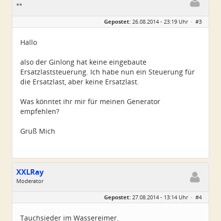
**
Geschlecht:
keine Angabe
Gepostet:
26.08.2014 - 23:19 Uhr ·
#3
Beiträge:
23
Dabei seit:
11 / 2008
Hallo
also der Ginlong hat keine eingebaute
Ersatzlaststeuerung. Ich habe nun ein Steuerung für
die Ersatzlast, aber keine Ersatzlast.
Was könntet ihr mir für meinen Generator
empfehlen?
Gruß Mich
XXLRay
Moderator
Geschlecht:
keine Angabe
Gepostet:
27.08.2014 - 13:14 Uhr ·
#4
Herkunft:
Süd-Niedersachsen
Homepage:
xxlray.bplaced.net
Beiträge:
6881
Tauchsieder im Wassereimer.
Dabei seit:
11 / 2007