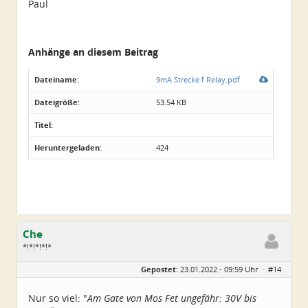
Paul
Anhänge an diesem Beitrag
Dateiname:
9mA Strecke f Relay.pdf
Dateigröße:
53.54 KB
Titel:
Heruntergeladen:
424
Che
*!*!*!*!*
Geschlecht:
Gepostet:
23.01.2022 - 09:59 Uhr ·
#14
Herkunft:
Wurzen
Alter:
72
Beiträge:
4550
Nur so viel: "
Am Gate von Mos Fet ungefähr: 30V bis
Dabei seit:
06 / 2014