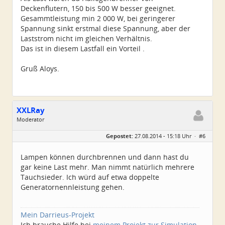
Deckenflutern, 150 bis 500 W besser geeignet.
Gesammtleistung min 2 000 W, bei geringerer
Spannung sinkt erstmal diese Spannung, aber der
Laststrom nicht im gleichen Verhältnis.
Das ist in diesem Lastfall ein Vorteil .
Gruß Aloys.
XXLRay
Moderator
Geschlecht:
keine Angabe
Gepostet:
27.08.2014 - 15:18 Uhr ·
#6
Herkunft:
Süd-Niedersachsen
Homepage:
xxlray.bplaced.net
Beiträge:
6881
Lampen können durchbrennen und dann hast du
Dabei seit:
11 / 2007
gar keine Last mehr. Man nimmt natürlich mehrere
Tauchsieder. Ich würd auf etwa doppelte
Generatornennleistung gehen.
Mein Darrieus-Projekt
Ich brauche Hilfe bei
meinem Projekt zur Simulation