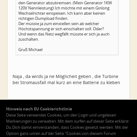
den Generator abzubremsen. (Mein Generator 1KW
120V Nennleistung) Ich möchte mit einem Ginlong
Wechselrichter einspeisen. Ich kann aber keinen
richtigen Dumpload finden.
Der müsste ja zum einstellen sein ab welcher
Höchstspannung er sich einschalten soll. Oder?
Und wenn das Netz wegfällt müsste er sich ja auch
zuschalten.
Gruß Michael
Naja , da wirds ja ne Möglicheit geben , die Turbine
bei Stromausfall mal kurz an eine Batterie zu kleben
1
2
Seite 1 von 2
Hinweis nach EU Cookierichtlinie
Diese Seite verwendet Cookies, um den Login und ungelesen
Markierungen zu verwalten. Mit dem surfen auf dieser Seite erklärst
Du Dich damit einverstanden, dass Cookies gesetzt werden. Mit der
Option ganz unten auf der Seite "Cookies von diesem Forum