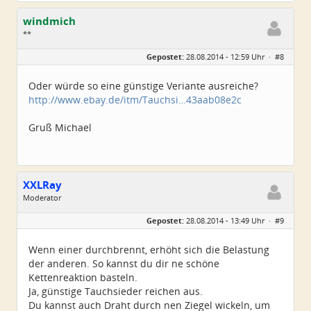
windmich
**
Geschlecht:
keine Angabe
Gepostet:
28.08.2014 - 12:59 Uhr ·
#8
Beiträge:
23
Dabei seit:
11 / 2008
Oder würde so eine günstige Veriante ausreiche?
http://www.ebay.de/itm/Tauchsi…43aab08e2c
Gruß Michael
XXLRay
Moderator
Geschlecht:
keine Angabe
Gepostet:
28.08.2014 - 13:49 Uhr ·
#9
Herkunft:
Süd-Niedersachsen
Homepage:
xxlray.bplaced.net
Beiträge:
6881
Wenn einer durchbrennt, erhöht sich die Belastung
Dabei seit:
11 / 2007
der anderen. So kannst du dir ne schöne
Kettenreaktion basteln.
Ja, günstige Tauchsieder reichen aus.
Du kannst auch Draht durch nen Ziegel wickeln, um