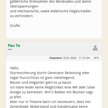
gefährliche Drehzahlen des Windrades und damit
Überspannungen
und mechanische, sowie elektrische Folgeschäden
zu verhindern.
Grüße
Pau Te
***
Geschlecht:
Gepostet:
22.01.2022 - 11:12 Uhr ·
#13
Herkunft:
Hamburg
Alter:
81
Beiträge:
45
Hallo,
Dabei seit:
06 / 2021
Sturmsicherung durch Generator Belastung oder
sogar Kurzschluss ist ganz naheliegend,.
Besser und eleganter geht es ja kaum.
Ich habe leider keine Möglichkeit eine WK oder Solar
Anlage zu betreiben. 8m^2 Balkon mit Blumen sagt
ja alles.
Aber nur in Theorie kann ich beisteuern, dass mit
Zenerdiode, Widerstand und Kondensator keine