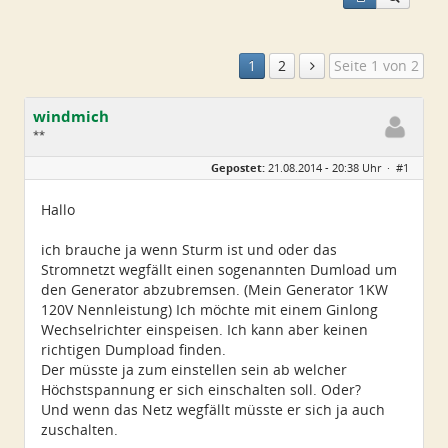
1
2
Seite 1 von 2
windmich
**
Geschlecht:
keine Angabe
Gepostet:
21.08.2014 - 20:38 Uhr ·
#1
Beiträge:
23
Dabei seit:
11 / 2008
Hallo
ich brauche ja wenn Sturm ist und oder das
Stromnetzt wegfällt einen sogenannten Dumload um
den Generator abzubremsen. (Mein Generator 1KW
120V Nennleistung) Ich möchte mit einem Ginlong
Wechselrichter einspeisen. Ich kann aber keinen
richtigen Dumpload finden.
Der müsste ja zum einstellen sein ab welcher
Höchstspannung er sich einschalten soll. Oder?
Und wenn das Netz wegfällt müsste er sich ja auch
zuschalten.