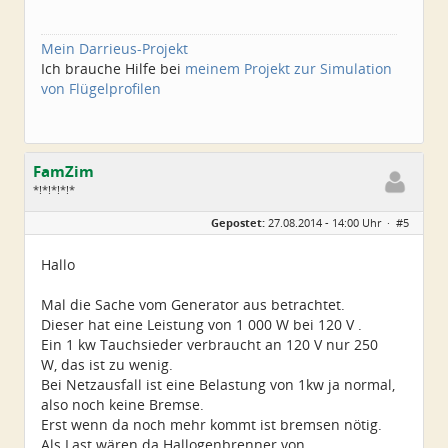
Mein Darrieus-Projekt
Ich brauche Hilfe bei
meinem Projekt zur Simulation
von Flügelprofilen
FamZim
*!*!*!*!*
Geschlecht:
Gepostet:
27.08.2014 - 14:00 Uhr ·
#5
Alter:
77
Beiträge:
2350
Dabei seit:
08 / 2014
Hallo
Mal die Sache vom Generator aus betrachtet.
Dieser hat eine Leistung von 1 000 W bei 120 V .
Ein 1 kw Tauchsieder verbraucht an 120 V nur 250
W, das ist zu wenig.
Bei Netzausfall ist eine Belastung von 1kw ja normal,
also noch keine Bremse.
Erst wenn da noch mehr kommt ist bremsen nötig.
Als Last wären da Hallogenbrenner von