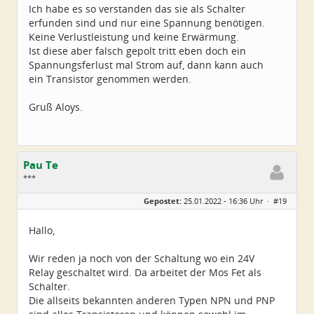
Ich habe es so verstanden das sie als Schalter
erfunden sind und nur eine Spannung benötigen.
Keine Verlustleistung und keine Erwärmung.
Ist diese aber falsch gepolt tritt eben doch ein
Spannungsferlust mal Strom auf, dann kann auch
ein Transistor genommen werden.
Gruß Aloys.
Pau Te
***
Geschlecht:
Gepostet:
25.01.2022 - 16:36 Uhr ·
#19
Herkunft:
Hamburg
Alter:
81
Beiträge:
45
Hallo,
Dabei seit:
06 / 2021
Wir reden ja noch von der Schaltung wo ein 24V
Relay geschaltet wird. Da arbeitet der Mos Fet als
Schalter.
Die allseits bekannten anderen Typen NPN und PNP