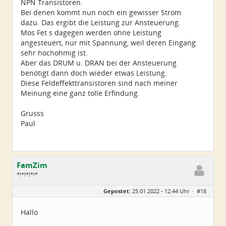
NPN Transistoren.
Bei denen kommt nun noch ein gewisser Strom
dazu. Das ergibt die Leistung zur Ansteuerung.
Mos Fet s dagegen werden ohne Leistung
angesteuert, nur mit Spannung, weil deren Eingang
sehr hochohmig ist.
Aber das DRUM u. DRAN bei der Ansteuerung
benötigt dann doch wieder etwas Leistung.
Diese Feldeffekttransistoren sind nach meiner
Meinung eine ganz tolle Erfindung.
Grusss
Paul
FamZim
*!*!*!*!*
Geschlecht:
Gepostet:
25.01.2022 - 12:44 Uhr ·
#18
Alter:
77
Beiträge:
2350
Dabei seit:
08 / 2014
Hallo