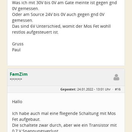
Was ich mit 30V bis 0V am Gate meinte ist gegen gnd
0V gemessen.
Oder am Source 24V bis 0V auch gegen gnd 0V
gemessen.
Das sind 6V Unterschied, womit der Mos Fet wohll
restlos aufgesteuert ist.
Gruss
Paul
FamZim
*!*!*!*!*
Geschlecht:
Gepostet:
24.01.2022 - 13:01 Uhr ·
#16
Alter:
77
Beiträge:
2350
Dabei seit:
08 / 2014
Hallo
Ich habe auch mal eine fliegende Schaltung mit Mos
Fet aufgebaut.
Die schaltete zwar durch, aber wie ein Transistor mit
0,7 V Spannungsverlust.