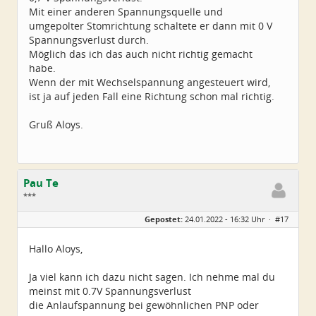
Mit einer anderen Spannungsquelle und
umgepolter Stomrichtung schaltete er dann mit 0 V
Spannungsverlust durch.
Möglich das ich das auch nicht richtig gemacht
habe.
Wenn der mit Wechselspannung angesteuert wird,
ist ja auf jeden Fall eine Richtung schon mal richtig.
Gruß Aloys.
Pau Te
***
Geschlecht:
Gepostet:
24.01.2022 - 16:32 Uhr ·
#17
Herkunft:
Hamburg
Alter:
81
Beiträge:
45
Hallo Aloys,
Dabei seit:
06 / 2021
Ja viel kann ich dazu nicht sagen. Ich nehme mal du
meinst mit 0.7V Spannungsverlust
die Anlaufspannung bei gewöhnlichen PNP oder