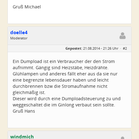
Gruß Michael
doelle4
Moderator
Geschlecht:
Gepostet:
21.08.2014 - 21:26 Uhr ·
#2
Herkunft:
Österreich
Alter:
55
Homepage:
kopterforum.at
Ein Dumpload ist ein Verbraucher der den Strom
Beiträge:
2371
aufnimmt. Gängig sind Heizstäbe, Heizdrähte.
Dabei seit:
11 / 2006
Glühlampen und anderes fällt eher aus da sie nur
eine begrenzte lebensdauer haben und leicht
durchbrennen bzw die Stromaufnahme nicht
gleichmäßig ist.
Dieser wird durch eine Dumploadsteuerung zu und
weggeschaltet die im Ginlong verbaut sein sollte.
Gruß Hans
windmich