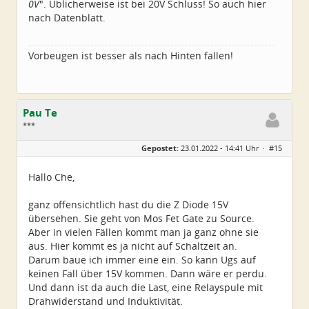
0V
". Üblicherweise ist bei 20V Schluss! So auch hier
nach Datenblatt.
Vorbeugen ist besser als nach Hinten fallen!
Pau Te
***
Geschlecht:
Gepostet:
23.01.2022 - 14:41 Uhr ·
#15
Herkunft:
Hamburg
Alter:
81
Beiträge:
45
Hallo Che,
Dabei seit:
06 / 2021
ganz offensichtlich hast du die Z Diode 15V
übersehen. Sie geht von Mos Fet Gate zu Source.
Aber in vielen Fällen kommt man ja ganz ohne sie
aus. Hier kommt es ja nicht auf Schaltzeit an.
Darum baue ich immer eine ein. So kann Ugs auf
keinen Fall über 15V kommen. Dann wäre er perdu.
Und dann ist da auch die Last, eine Relayspule mit
Drahwiderstand und Induktivität.