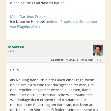
dir selbst ne Ersatzlast zu bauen.
Mein Darrieus-Projekt
Ich brauche Hilfe bei
meinem Projekt zur Simulation
von Flügelprofilen
Maerten
****
Geschlecht:
Gepostet:
19.09.2015 - 19:03 Uhr ·
#10
Herkunft:
Germanien
Alter:
48
Beiträge:
106
Hallo
Dabei seit:
09 / 2015
als Neuling habe ich hierzu auch eine Frage, wenn
bei Sturm extra eine Last dazugeschaltet wird, um
den Repeller langsamer werden zu lassen, dann
wird aber doch der mechanische Widerstand der
Windanlage doch erhoeht und ich habe mehr
mechanische Belastung am Windrad, das kann aber
doch nicht im Sinne des Erfinders sein oder sehe ich