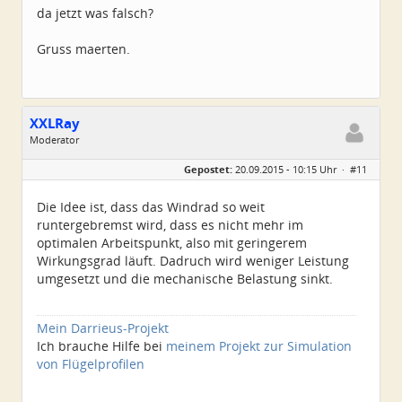
da jetzt was falsch?
Gruss maerten.
XXLRay
Moderator
Geschlecht:
keine Angabe
Gepostet:
20.09.2015 - 10:15 Uhr ·
#11
Herkunft:
Süd-Niedersachsen
Homepage:
xxlray.bplaced.net
Beiträge:
6881
Die Idee ist, dass das Windrad so weit
Dabei seit:
11 / 2007
runtergebremst wird, dass es nicht mehr im
optimalen Arbeitspunkt, also mit geringerem
Wirkungsgrad läuft. Dadruch wird weniger Leistung
umgesetzt und die mechanische Belastung sinkt.
Mein Darrieus-Projekt
Ich brauche Hilfe bei
meinem Projekt zur Simulation
von Flügelprofilen