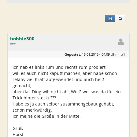
hobbie300
***
Geschlecht:
keine Angabe
Gepostet:
15.01.2015 - 04:09 Uhr ·
#1
Alter:
60
Beiträge:
41
Dabei seit:
02 / 2010
Ich hab es links rum und rechts rum probiert,
will es auch nicht kaputt machen, aber habe schon
relativ viel Kraft aufgewendet und auch heiß
gemacht,
aber das Ding will nicht ab , Weiß wer was da für ein
Trick hinter steckt ???
Habe es ja auch selber zusammengebaut gehabt,
schon merkwürdig.
Ich meine die Große in der Mitte.
Gruß
Horst