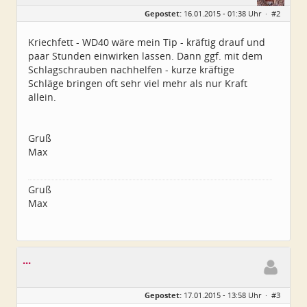
Geschlecht:
Gepostet:
16.01.2015 - 01:38 Uhr ·
#2
Herkunft:
Elsfleth
Alter:
40
Beiträge:
4967
Kriechfett - WD40 wäre mein Tip - kräftig drauf und
Dabei seit:
04 / 2007
paar Stunden einwirken lassen. Dann ggf. mit dem
Schlagschrauben nachhelfen - kurze kräftige
Schläge bringen oft sehr viel mehr als nur Kraft
allein.
Gruß
Max
Gruß
Max
...
Gepostet:
17.01.2015 - 13:58 Uhr ·
#3