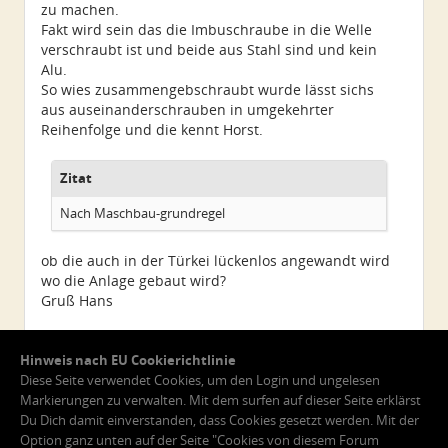
zu machen.
Fakt wird sein das die Imbuschraube in die Welle
verschraubt ist und beide aus Stahl sind und kein
Alu.
So wies zusammengebschraubt wurde lässt sichs
aus auseinanderschrauben in umgekehrter
Reihenfolge und die kennt Horst.
Zitat
Nach Maschbau-grundregel
ob die auch in der Türkei lückenlos angewandt wird
wo die Anlage gebaut wird?
Gruß Hans
Hinweis nach EU Cookierichtlinie
Diese Seite verwendet Cookies, um den Login und ungelesen
Markierungen zu verwalten. Mit dem surfen auf dieser Seite erklärst
Du Dich damit einverstanden, dass Cookies gesetzt werden. Mit der
Option ganz unten auf der Seite "Cookies von diesem Forum