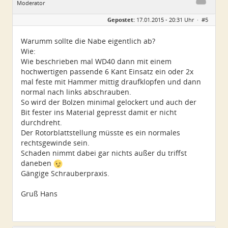
Moderator
Geschlecht:
Gepostet:
17.01.2015 - 20:31 Uhr ·
#5
Herkunft:
Österreich
Alter:
55
Homepage:
kopterforum.at
Warumm sollte die Nabe eigentlich ab?
Beiträge:
2371
Wie:
Dabei seit:
11 / 2006
Wie beschrieben mal WD40 dann mit einem
hochwertigen passende 6 Kant Einsatz ein oder 2x
mal feste mit Hammer mittig draufklopfen und dann
normal nach links abschrauben.
So wird der Bolzen minimal gelockert und auch der
Bit fester ins Material gepresst damit er nicht
durchdreht.
Der Rotorblattstellung müsste es ein normales
rechtsgewinde sein.
Schaden nimmt dabei gar nichts außer du triffst
daneben
Gängige Schrauberpraxis.
Gruß Hans