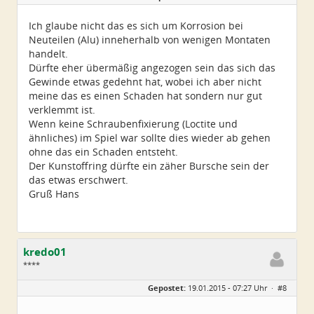
Alter:
55
Homepage:
kopterforum.at
Ich glaube nicht das es sich um Korrosion bei
Beiträge:
2371
Neuteilen (Alu) inneherhalb von wenigen Montaten
Dabei seit:
11 / 2006
handelt.
Dürfte eher übermäßig angezogen sein das sich das
Gewinde etwas gedehnt hat, wobei ich aber nicht
meine das es einen Schaden hat sondern nur gut
verklemmt ist.
Wenn keine Schraubenfixierung (Loctite und
ähnliches) im Spiel war sollte dies wieder ab gehen
ohne das ein Schaden entsteht.
Der Kunstoffring dürfte ein zäher Bursche sein der
das etwas erschwert.
Gruß Hans
kredo01
****
Geschlecht:
Gepostet:
19.01.2015 - 07:27 Uhr ·
#8
Herkunft:
Oberösterreich
Alter:
39
Beiträge:
150