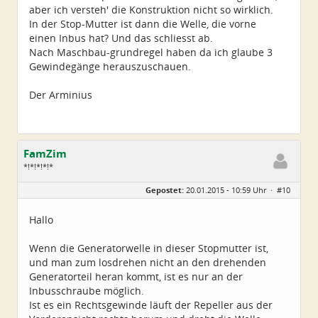
aber ich versteh' die Konstruktion nicht so wirklich.
In der Stop-Mutter ist dann die Welle, die vorne
einen Inbus hat? Und das schliesst ab.
Nach Maschbau-grundregel haben da ich glaube 3
Gewindegänge herauszuschauen.
Der Arminius
FamZim
*!*!*!*!*
Geschlecht:
Gepostet:
20.01.2015 - 10:59 Uhr ·
#10
Alter:
77
Beiträge:
2350
Dabei seit:
08 / 2014
Hallo
Wenn die Generatorwelle in dieser Stopmutter ist,
und man zum losdrehen nicht an den drehenden
Generatorteil heran kommt, ist es nur an der
Inbusschraube möglich.
Ist es ein Rechtsgewinde läuft der Repeller aus der