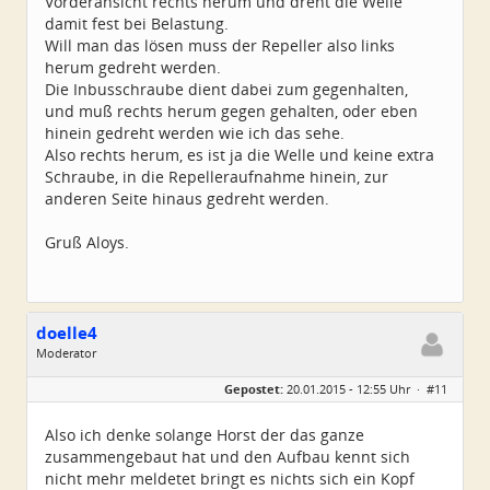
Vorderansicht rechts herum und dreht die Welle
damit fest bei Belastung.
Will man das lösen muss der Repeller also links
herum gedreht werden.
Die Inbusschraube dient dabei zum gegenhalten,
und muß rechts herum gegen gehalten, oder eben
hinein gedreht werden wie ich das sehe.
Also rechts herum, es ist ja die Welle und keine extra
Schraube, in die Repelleraufnahme hinein, zur
anderen Seite hinaus gedreht werden.
Gruß Aloys.
doelle4
Moderator
Geschlecht:
Gepostet:
20.01.2015 - 12:55 Uhr ·
#11
Herkunft:
Österreich
Alter:
55
Homepage:
kopterforum.at
Also ich denke solange Horst der das ganze
Beiträge:
2371
zusammengebaut hat und den Aufbau kennt sich
Dabei seit:
11 / 2006
nicht mehr meldetet bringt es nichts sich ein Kopf