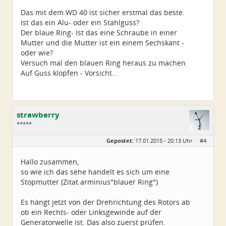
Das mit dem WD 40 ist sicher erstmal das beste.
Ist das ein Alu- oder ein Stahlguss?
Der blaue Ring- Ist das eine Schraube in einer
Mutter und die Mutter ist ein einem Sechskant -
oder wie?
Versuch mal den blauen Ring heraus zu machen.
Auf Guss klopfen - Vorsicht...
strawberry
*****
Geschlecht:
Gepostet:
17.01.2015 - 20:13 Uhr ·
#4
Herkunft:
Luxemburg
Beiträge:
389
Dabei seit:
11 / 2005
Hallo zusammen,
so wie ich das sehe handelt es sich um eine
Stopmutter (Zitat arminius"blauer Ring")
Es hängt jetzt von der Drehrichtung des Rotors ab
ob ein Rechts- oder Linksgewinde auf der
Generatorwelle ist. Das also zuerst prüfen.