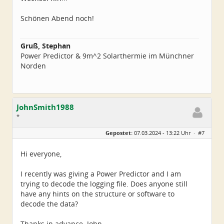
Schönen Abend noch!
Gruß, Stephan
Power Predictor & 9m^2 Solarthermie im Münchner
Norden
JohnSmith1988
*
Geschlecht:
keine Angabe
Gepostet:
07.03.2024 - 13:22 Uhr ·
#7
Alter:
38
Beiträge:
2
Dabei seit:
03 / 2024
Hi everyone,
I recently was giving a Power Predictor and I am
trying to decode the logging file. Does anyone still
have any hints on the structure or software to
decode the data?
Thanks in advance. John