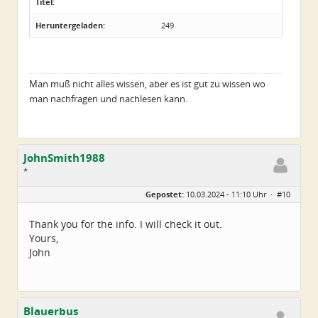
Titel:
Heruntergeladen:
249
Man muß nicht alles wissen, aber es ist gut zu wissen wo
man nachfragen und nachlesen kann.
JohnSmith1988
*
Geschlecht:
keine Angabe
Gepostet:
10.03.2024 - 11:10 Uhr ·
#10
Alter:
38
Beiträge:
2
Dabei seit:
03 / 2024
Thank you for the info. I will check it out.
Yours,
John
Blauerbus