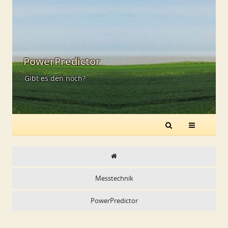
PowerPredictor
Gibt es den noch?
Messtechnik
PowerPredictor