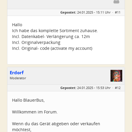
Geschlecht:
keine Angabe
Gepostet:
24.01.2025 - 15:11 Uhr ·
#11
Alter:
58
Beiträge:
1
Dabei seit:
01 / 2025
Hallo
Ich habe das komplette Sortiment zuhause.
Incl. Datenkabel- Verlängerung ca. 12m
Incl. Originalverpackung
Incl. Original- code (activate my account)
Erdorf
Moderator
Geschlecht:
Gepostet:
24.01.2025 - 15:53 Uhr ·
#12
Alter:
56
Beiträge:
3538
Dabei seit:
12 / 2009
Hallo BlauerBus,
Willkommen im Forum.
Wenn du das Gerät abgeben oder verkaufen
möchtest,