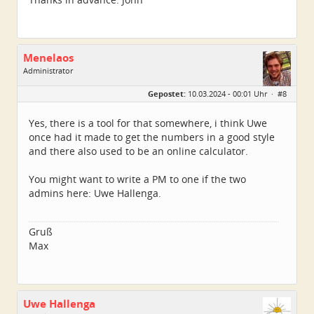
Menelaos
Administrator
Geschlecht:
Gepostet:
10.03.2024 - 00:01 Uhr ·
#8
Herkunft:
Elsfleth
Alter:
40
Beiträge:
4967
Yes, there is a tool for that somewhere, i think Uwe
Dabei seit:
04 / 2007
once had it made to get the numbers in a good style
and there also used to be an online calculator.
You might want to write a PM to one if the two
admins here: Uwe Hallenga.
Gruß
Max
Uwe Hallenga