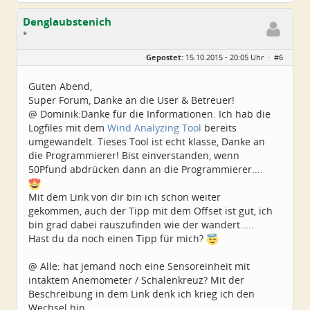
Denglaubstenich
*
Geschlecht:
Gepostet:
15.10.2015 - 20:05 Uhr ·
#6
Herkunft:
Münchner Norden
Alter:
67
Beiträge:
3
Guten Abend,
Dabei seit:
10 / 2015
Super Forum, Danke an die User & Betreuer!
@ Dominik:Danke für die Informationen. Ich hab die
Logfiles mit dem
Wind Analyzing Tool
bereits
umgewandelt. Tieses Tool ist echt klasse, Danke an
die Programmierer! Bist einverstanden, wenn
50Pfund abdrücken dann an die Programmierer....
Mit dem Link von dir bin ich schon weiter
gekommen, auch der Tipp mit dem Offset ist gut, ich
bin grad dabei rauszufinden wie der wandert.....
Hast du da noch einen Tipp für mich?
@ Alle: hat jemand noch eine Sensoreinheit mit
intaktem Anemometer / Schalenkreuz? Mit der
Beschreibung in dem Link denk ich krieg ich den
Wechsel hin...