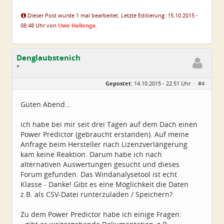
Dieser Post wurde 1 mal bearbeitet. Letzte Editierung: 15.10.2015 -
08:48 Uhr von
Uwe Hallenga
.
Denglaubstenich
*
Geschlecht:
Gepostet:
14.10.2015 - 22:51 Uhr ·
#4
Herkunft:
Münchner Norden
Alter:
67
Beiträge:
3
Guten Abend...
Dabei seit:
10 / 2015
ich habe bei mir seit drei Tagen auf dem Dach einen
Power Predictor (gebraucht erstanden). Auf meine
Anfrage beim Hersteller nach Lizenzverlängerung
kam keine Reaktion. Darum habe ich nach
alternativen Auswertungen gesucht und dieses
Forum gefunden. Das Windanalysetool ist echt
Klasse - Danke! Gibt es eine Möglichkeit die Daten
z.B. als CSV-Datei runterzuladen / Speichern?
Zu dem Power Predictor habe ich einige Fragen: