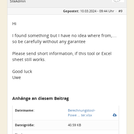
SiteAdmin
Geschlecht:
Gepostet:
10.03.2024 - 09:44 Uhr ·
#9
Alter:
65
Homepage:
kleinwindanlagen.d…
Beiträge:
1604
Hi
Dabei seit:
03 / 2005
I found something but I have no idea where from,....
so be carefully without any garantee
Please send short information, if this tool or Excel
sheet still works.
Good luck
Uwe
Anhänge an diesem Beitrag
Dateiname:
Berechnungstool-
Powe … ter.xlsx
Dateigröße:
40.59 KB