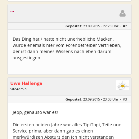
...
Gepostet:
23.09.2015 - 22:23 Uhr ·
#2
Das Ding hat / hatte nicht unerhebliche Macken,
wurde ehemals hier vom Forenbetreiber vertrieben,
der ist dann meines Wissens nach eben darum
ausgestiegen.
Uwe Hallenga
SiteAdmin
Geschlecht:
Gepostet:
23.09.2015 - 23:03 Uhr ·
#3
Alter:
65
Homepage:
kleinwindanlagen.d…
Beiträge:
1604
Jepp, genauso war es!
Dabei seit:
03 / 2005
Die ersten beiden Jahre war alles TipiTopi, Teile und
Service prima, aber dann gab es einen
merkwürdigen Absturz den ich nicht verstanden