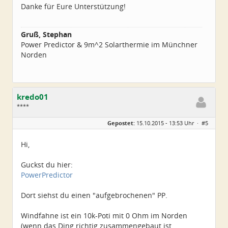
Danke für Eure Unterstützung!
Gruß, Stephan
Power Predictor & 9m^2 Solarthermie im Münchner
Norden
kredo01
****
Geschlecht:
Gepostet:
15.10.2015 - 13:53 Uhr ·
#5
Herkunft:
Oberösterreich
Alter:
39
Beiträge:
150
Hi,
Dabei seit:
06 / 2010
Guckst du hier:
PowerPredictor
Dort siehst du einen "aufgebrochenen" PP.
Windfahne ist ein 10k-Poti mit 0 Ohm im Norden
(wenn das Ding richtig zusammengebaut ist,