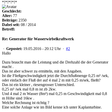
*!*!*!*!*
Geschlecht:
Alter:
77
Beiträge:
2350
Dabei seit:
08 / 2014
Betreff:
Re: Generator für Wasserwirbelkraftwerk
·
Gepostet:
19.05.2016 - 20:12 Uhr ·
#2
Hallo
Dazu braucht man die Leistung und die Drehzahl die der Generator
macht .
Das ist aber schwer zu ermitteln, mit den Angaben.
Ist die Fließgeschwindigkeit jetzt die Durchflußmenge 0,25 m³ /sek,
oder einfach der Fluß der auf 4 mal 2 m mit 0,25 m/sek, fließt?
Das ist ein kleiner , riesengrosser Unterschied.
0,25 m³ /sek mal 0,8 m ist zb 2kw.
Und 4 mal 2 m Wasser (8m³) mal 0,25 m Geschwindigkeit mal 0,8
m Höhe sind 16kw .
Welche Rechnung ist richtig ?
Eine solche Anlage wie im Bild kenne ich unter Kaplanturbine.