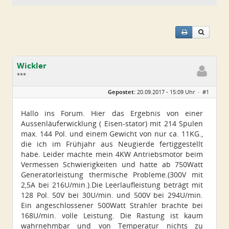
Wickler
***
Geschlecht:
keine Angabe
Gepostet:
20.09.2017 - 15:09 Uhr ·
#1
Alter:
72
Beiträge:
31
Dabei seit:
06 / 2017
Hallo ins Forum. Hier das Ergebnis von einer
Aussenläuferwicklung ( Eisen-stator) mit 214 Spulen
max. 144 Pol. und einem Gewicht von nur ca. 11KG.,
die ich im Frühjahr aus Neugierde fertiggestellt
habe. Leider machte mein 4KW Antriebsmotor beim
Vermessen Schwierigkeiten und hatte ab 750Watt
Generatorleistung thermische Probleme.(300V mit
2,5A bei 216U/min.).Die Leerlaufleistung beträgt mit
128 Pol. 50V bei 30U/min. und 500V bei 294U/min.
Ein angeschlossener 500Watt Strahler brachte bei
168U/min. volle Leistung. Die Rastung ist kaum
wahrnehmbar und von Temperatur nichts zu