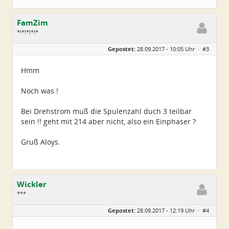
FamZim
*!*!*!*!*
Geschlecht:
Gepostet:
28.09.2017 - 10:05 Uhr ·
#3
Alter:
77
Beiträge:
2350
Dabei seit:
08 / 2014
Hmm
Noch was !
Bei Drehstrom muß die Spulenzahl duch 3 teilbar
sein !! geht mit 214 aber nicht, also ein Einphaser ?
Gruß Aloys.
Wickler
***
Geschlecht:
keine Angabe
Gepostet:
28.09.2017 - 12:19 Uhr ·
#4
Alter:
72
Beiträge:
31
Dabei seit:
06 / 2017