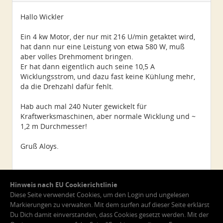
Beiträge:
2350
Dabei seit:
08 / 2014
Hallo Wickler
Ein 4 kw Motor, der nur mit 216 U/min getaktet wird,
hat dann nur eine Leistung von etwa 580 W, muß
aber volles Drehmoment bringen.
Er hat dann eigentlich auch seine 10,5 A
Wicklungsstrom, und dazu fast keine Kühlung mehr,
da die Drehzahl dafür fehlt.
Hab auch mal 240 Nuter gewickelt für
Kraftwerksmaschinen, aber normale Wicklung und ~
1,2 m Durchmesser!
Gruß Aloys.
Hinweis nach EU Cookierichtlinie
Diese Seite verwendet Cookies, um den Login und ungelesen
Markierungen zu verwalten. Mit dem surfen auf dieser Seite erklärst
Du Dich damit einverstanden, dass Cookies gesetzt werden. Mit der