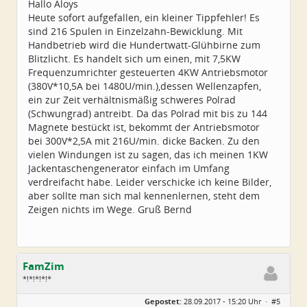
Hallo Aloys
Heute sofort aufgefallen, ein kleiner Tippfehler! Es
sind 216 Spulen in Einzelzahn-Bewicklung. Mit
Handbetrieb wird die Hundertwatt-Glühbirne zum
Blitzlicht. Es handelt sich um einen, mit 7,5KW
Frequenzumrichter gesteuerten 4KW Antriebsmotor
(380V*10,5A bei 1480U/min.),dessen Wellenzapfen,
ein zur Zeit verhältnismäßig schweres Polrad
(Schwungrad) antreibt. Da das Polrad mit bis zu 144
Magnete bestückt ist, bekommt der Antriebsmotor
bei 300V*2,5A mit 216U/min. dicke Backen. Zu den
vielen Windungen ist zu sagen, das ich meinen 1KW
Jackentaschengenerator einfach im Umfang
verdreifacht habe. Leider verschicke ich keine Bilder,
aber sollte man sich mal kennenlernen, steht dem
Zeigen nichts im Wege. Gruß Bernd
FamZim
*!*!*!*!*
Geschlecht:
Gepostet:
28.09.2017 - 15:20 Uhr ·
#5
Alter:
77