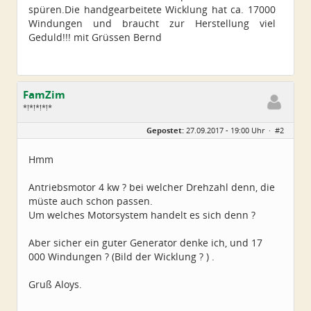
spüren.Die handgearbeitete Wicklung hat ca. 17000
Windungen und braucht zur Herstellung viel
Geduld!!! mit Grüssen Bernd
FamZim
*!*!*!*!*
Geschlecht:
Gepostet:
27.09.2017 - 19:00 Uhr ·
#2
Alter:
77
Beiträge:
2350
Dabei seit:
08 / 2014
Hmm
Antriebsmotor 4 kw ? bei welcher Drehzahl denn, die
müste auch schon passen.
Um welches Motorsystem handelt es sich denn ?
Aber sicher ein guter Generator denke ich, und 17
000 Windungen ? (Bild der Wicklung ? ) .
Gruß Aloys.