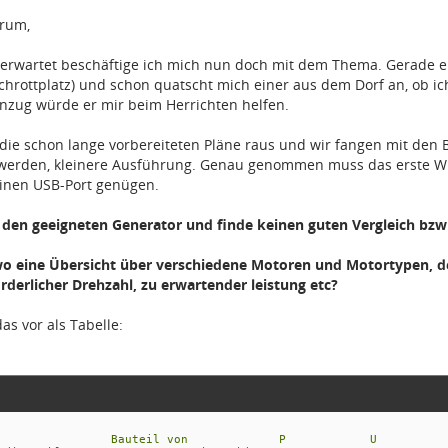
orum,
ls erwartet beschäftige ich mich nun doch mit dem Thema. Gerade e
hrottplatz) und schon quatscht mich einer aus dem Dorf an, ob ic
nzug würde er mir beim Herrichten helfen.
 die schon lange vorbereiteten Pläne raus und wir fangen mit den B
werden, kleinere Ausführung. Genau genommen muss das erste Wi
einen USB-Port genügen.
 den geeigneten Generator und finde keinen guten Vergleich bzw
wo eine Übersicht über verschiedene Motoren und Motortypen, d
rderlicher Drehzahl, zu erwartender leistung etc?
das vor als Tabelle:
orm Bauteil von P U nenndr