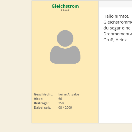
Gleichstrom
*****
Hallo hirntot,
Gleichstrommot
du sogar eine 
Drehmomentwa
Gruß, Heinz
Geschlecht:
keine Angabe
Alter:
66
Beiträge:
258
Dabei seit:
08 / 2009