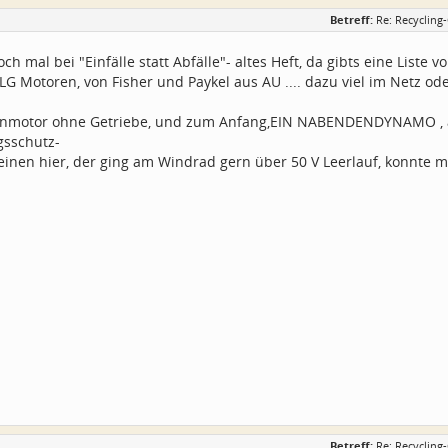
Betreff:
Re: Recycling
ch mal bei "Einfälle statt Abfälle"- altes Heft, da gibts eine Liste 
G Motoren, von Fisher und Paykel aus AU .... dazu viel im Netz oder
enmotor ohne Getriebe, und zum Anfang,EIN NABENDENDYNAMO , a
sschutz-
inen hier, der ging am Windrad gern über 50 V Leerlauf, konnte m
Betreff:
Re: Recycling