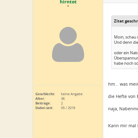
hirntot
*
Zitat gesch
Moin, schau d
Und denn die 
oder ein Na
Überspannun
habe noch so
hm... was mein
Geschlecht:
keine Angabe
die Hefte von 
Alter:
36
Beiträge:
2
Dabei seit:
05 / 2018
naja, Nabenmo
Kann mir mal