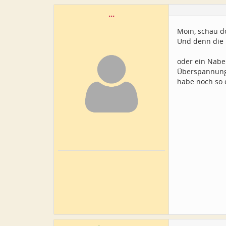
...
Moin, schau do
Und denn die L
oder ein Nab
Überspannung
habe noch so e