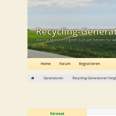
Recycling-Generat
Welche Motoren eignen sich am besten für w
Home
Forum
Registrieren
Generatoren
Recycling-Generatoren Vergl
hirntot