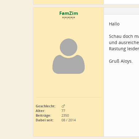
FamZim
*!*!*!*!*
Hallo
Schau doch mal
und ausreiche
Rastung leide
Gruß Aloys.
Geschlecht:
Alter:
77
Beiträge:
2350
Dabei seit:
08 / 2014