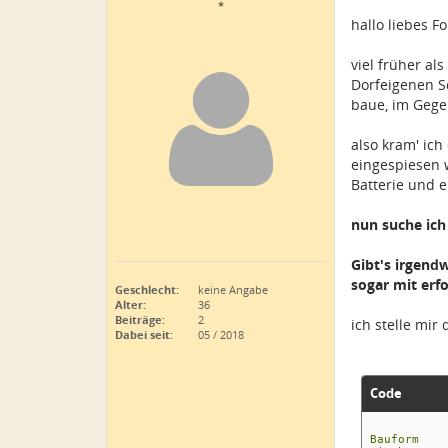
*
hallo liebes F
viel früher a
Dorfeigenen Sc
baue, im Gege
also kram' ich
eingespiesen 
Batterie und 
nun suche ich
Gibt's irgend
sogar mit erfo
Geschlecht:
keine Angabe
Alter:
36
Beiträge:
2
ich stelle mir 
Dabei seit:
05 / 2018
Code
Bauf