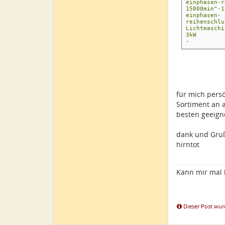
einphas
15000min^
einphasen-
reihensc
Lich
3kW 12
- sehr h
für mich persö
Sortiment an 
besten geeign
dank und Gru
hirntot
Kann mir mal
Dieser Post wurd