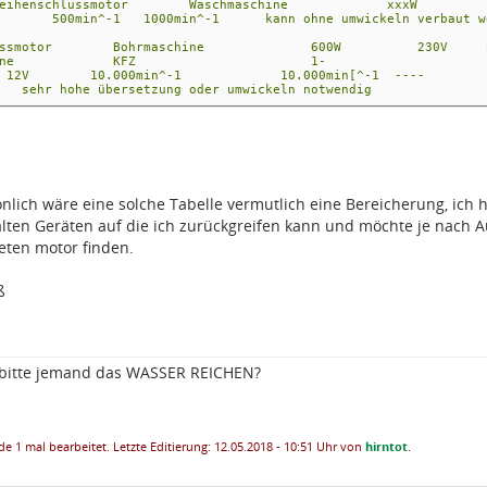
en-reihenschlussmotor Waschmaschine xxxW
-1 500min^-1 1000min^-1 kann ohne umwickeln verbaut werd
hlussmotor Bohrmaschine 600W 230V xxxx min^-1 xxx mi
tmaschine KFZ 1-
V 10.000min^-1 10.000min[^-1 ----
ohe übersetzung oder umwickeln notwendig
nlich wäre eine solche Tabelle vermutlich eine Bereicherung, ich
alten Geräten auf die ich zurückgreifen kann und möchte je nach
eten motor finden.
ß
 bitte jemand das WASSER REICHEN?
e 1 mal bearbeitet. Letzte Editierung: 12.05.2018 - 10:51 Uhr von
hirntot
.