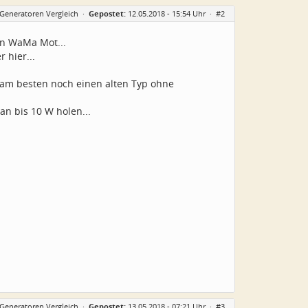
-Generatoren Vergleich
·
Gepostet:
12.05.2018 - 15:54 Uhr ·
#2
von WaMa Mot...
 hier...
m besten noch einen alten Typ ohne
an bis 10 W holen...
-Generatoren Vergleich
·
Gepostet:
13.05.2018 - 07:21 Uhr ·
#3