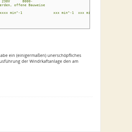
 230V 8000-
en, offene Bauweise
n^-1 xxx min^-1 je mit Bohrmaschinengehäuse bereits
 habe ein (einigermaßen) unerschöpfliches
 Ausführung der Windrkaftanlage den am