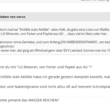
rieben von cerco
och mal bei "Einfälle statt Abfälle"- altes Heft, da gibts eine Liste von WaMa 
LG Motoren, von Fisher und Paykel aus AU .... dazu viel im Netz oder hier...
benmotor ohne Getriebe, und zum Anfang,EIN NABENDENDYNAMO , am best
gsschutz-
 einen hier, der ging am Windrad gern über 50 V Leerlauf, konnte man bis 10
st du mit "LG Motoren, von Fisher und Paykel aus AU "?
Einfälle statt Abfälle habe ich gerade gestern komplett bestellt, ma
tor und Nabendynamo sind nicht allzu oft auf meinem Schrottplatz 
 bitte jemand das WASSER REICHEN?