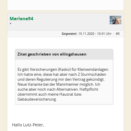
Marlene94
*
Geschlecht:
keine Angabe
Gepostet:
15.11.2020 - 10:41 Uhr ·
#5
Alter:
32
Beiträge:
3
Dabei seit:
11 / 2020
Zitat geschrieben von ellingshausen
Es gibt Versicherungen (Kasko) für Kleinwindanlagen.
Ich hatte eine, diese hat aber nach 2 Sturmschäden
und deren Regulierung mir den Vertrag gekündigt.
Neue Variante bei der Mannheimer möglich. Ich
suche aber noch nach Alternativen. Haftpflicht
übernimmt auch meine Hausrat bzw.
Gebäudeversicherung.
Hallo Lutz-Peter,