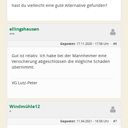
hast du vielleicht eine gute Alternative gefunden?
ellingshausen
***
Geschlecht:
Gepostet:
17.11.2020 - 17:56 Uhr ·
#6
Alter:
63
Beiträge:
46
Dabei seit:
01 / 2012
Gut ist relativ. Ich habe bei der Mannheimer eine
Versicherung abgeschlossen die mögliche Schäden
übernimmt.
VG Lutz-Peter
Windmühle12
*
Geschlecht:
Gepostet:
11.04.2021 - 16:58 Uhr ·
#7
Alter:
35
Beiträge:
5