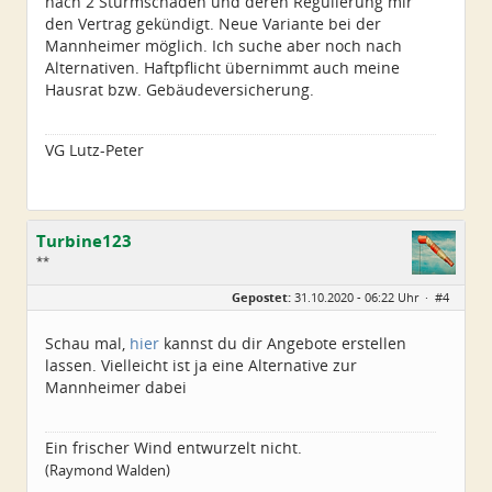
nach 2 Sturmschäden und deren Regulierung mir
den Vertrag gekündigt. Neue Variante bei der
Mannheimer möglich. Ich suche aber noch nach
Alternativen. Haftpflicht übernimmt auch meine
Hausrat bzw. Gebäudeversicherung.
VG Lutz-Peter
Turbine123
**
Geschlecht:
keine Angabe
Gepostet:
31.10.2020 - 06:22 Uhr ·
#4
Alter:
36
Beiträge:
10
Dabei seit:
10 / 2020
Schau mal,
hier
kannst du dir Angebote erstellen
lassen. Vielleicht ist ja eine Alternative zur
Mannheimer dabei
Ein frischer Wind entwurzelt nicht.
(Raymond Walden)