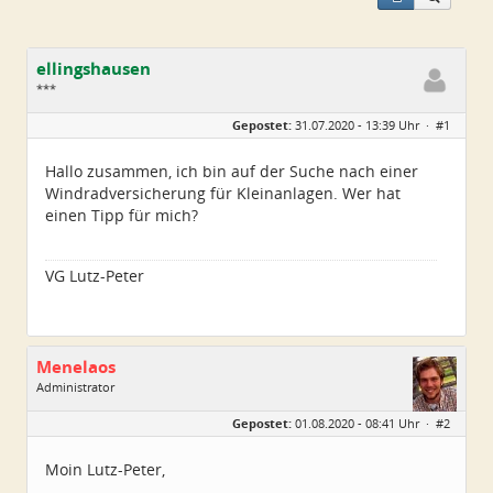
ellingshausen
***
Geschlecht:
Gepostet:
31.07.2020 - 13:39 Uhr ·
#1
Alter:
63
Beiträge:
46
Dabei seit:
01 / 2012
Hallo zusammen, ich bin auf der Suche nach einer
Windradversicherung für Kleinanlagen. Wer hat
einen Tipp für mich?
VG Lutz-Peter
Menelaos
Administrator
Geschlecht:
Gepostet:
01.08.2020 - 08:41 Uhr ·
#2
Herkunft:
Elsfleth
Alter:
40
Beiträge:
4967
Moin Lutz-Peter,
Dabei seit:
04 / 2007