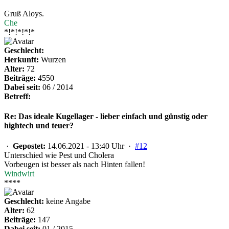
Gruß Aloys.
Che
*!*!*!*!*
Geschlecht:
Herkunft:
Wurzen
Alter:
72
Beiträge:
4550
Dabei seit:
06 / 2014
Betreff:
Re: Das ideale Kugellager - lieber einfach und günstig oder
hightech und teuer?
·
Gepostet:
14.06.2021 - 13:40 Uhr ·
#12
Unterschied wie Pest und Cholera
Vorbeugen ist besser als nach Hinten fallen!
Windwirt
****
Geschlecht:
keine Angabe
Alter:
62
Beiträge:
147
Dabei seit:
01 / 2015