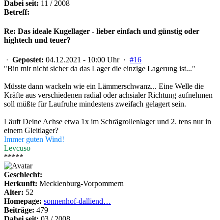
Dabei seit:
11 / 2008
Betreff:
Re: Das ideale Kugellager - lieber einfach und günstig oder
hightech und teuer?
·
Gepostet:
04.12.2021 - 10:00 Uhr ·
#16
"Bin mir nicht sicher da das Lager die einzige Lagerung ist..."
Müsste dann wackeln wie ein Lämmerschwanz... Eine Welle die
Kräfte aus verschiedenen radial oder achsialer Richtung aufnehmen
soll müßte für Laufruhe mindestens zweifach gelagert sein.
Läuft Deine Achse etwa 1x im Schrägrollenlager und 2. tens nur in
einem Gleitlager?
Immer guten Wind!
Levcuso
*****
Geschlecht:
Herkunft:
Mecklenburg-Vorpommern
Alter:
52
Homepage:
sonnenhof-dalliend…
Beiträge:
479
Dabei seit:
03 / 2008