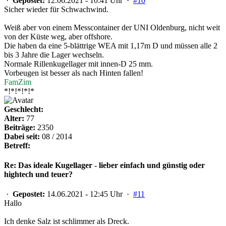
·
Gepostet:
12.06.2021 - 10:41 Uhr ·
#10
Sicher wieder für Schwachwind.
Weiß aber von einem Messcontainer der UNI Oldenburg, nicht weit
von der Küste weg, aber offshore.
Die haben da eine 5-blättrige WEA mit 1,17m D und müssen alle 2
bis 3 Jahre die Lager wechseln.
Normale Rillenkugellager mit innen-D 25 mm.
Vorbeugen ist besser als nach Hinten fallen!
FamZim
*!*!*!*!*
Geschlecht:
Alter:
77
Beiträge:
2350
Dabei seit:
08 / 2014
Betreff:
Re: Das ideale Kugellager - lieber einfach und günstig oder
hightech und teuer?
·
Gepostet:
14.06.2021 - 12:45 Uhr ·
#11
Hallo
Ich denke Salz ist schlimmer als Dreck.