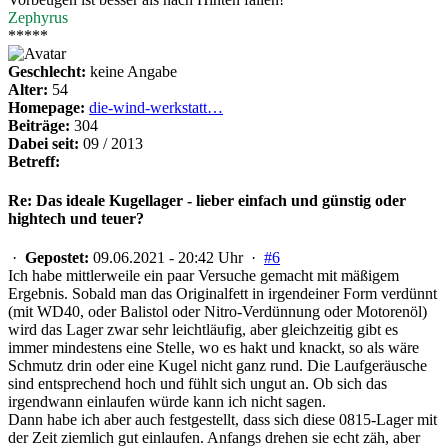
Zephyrus
*****
Geschlecht:
keine Angabe
Alter:
54
Homepage:
die-wind-werkstatt…
Beiträge:
304
Dabei seit:
09 / 2013
Betreff:
Re: Das ideale Kugellager - lieber einfach und günstig oder
hightech und teuer?
·
Gepostet:
09.06.2021 - 20:42 Uhr ·
#6
Ich habe mittlerweile ein paar Versuche gemacht mit mäßigem
Ergebnis. Sobald man das Originalfett in irgendeiner Form verdünnt
(mit WD40, oder Balistol oder Nitro-Verdünnung oder Motorenöl)
wird das Lager zwar sehr leichtläufig, aber gleichzeitig gibt es
immer mindestens eine Stelle, wo es hakt und knackt, so als wäre
Schmutz drin oder eine Kugel nicht ganz rund. Die Laufgeräusche
sind entsprechend hoch und fühlt sich ungut an. Ob sich das
irgendwann einlaufen würde kann ich nicht sagen.
Dann habe ich aber auch festgestellt, dass sich diese 0815-Lager mit
der Zeit ziemlich gut einlaufen. Anfangs drehen sie echt zäh, aber