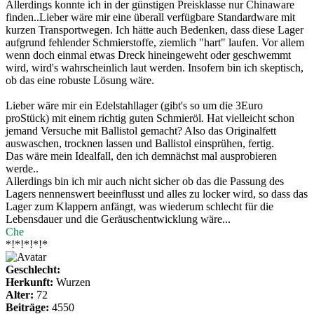
Allerdings konnte ich in der günstigen Preisklasse nur Chinaware
finden..Lieber wäre mir eine überall verfügbare Standardware mit
kurzen Transportwegen. Ich hätte auch Bedenken, dass diese Lager
aufgrund fehlender Schmierstoffe, ziemlich "hart" laufen. Vor allem
wenn doch einmal etwas Dreck hineingeweht oder geschwemmt
wird, wird's wahrscheinlich laut werden. Insofern bin ich skeptisch,
ob das eine robuste Lösung wäre.
Lieber wäre mir ein Edelstahllager (gibt's so um die 3Euro
proStück) mit einem richtig guten Schmieröl. Hat vielleicht schon
jemand Versuche mit Ballistol gemacht? Also das Originalfett
auswaschen, trocknen lassen und Ballistol einsprühen, fertig.
Das wäre mein Idealfall, den ich demnächst mal ausprobieren
werde..
Allerdings bin ich mir auch nicht sicher ob das die Passung des
Lagers nennenswert beeinflusst und alles zu locker wird, so dass das
Lager zum Klappern anfängt, was wiederum schlecht für die
Lebensdauer und die Geräuschentwicklung wäre...
Che
*!*!*!*!*
Geschlecht:
Herkunft:
Wurzen
Alter:
72
Beiträge:
4550