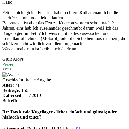
Hallo
Fett ist nicht gleich Fett, Ich habe mehrere Rollladenantriebe die
nach 30 Jahren noch leicht laufen.
Bei zweien ist aber das Fett zu Knete geworden schon nach 2
Jahren, eins hab Ich auseinander geschraubt darum weiß ich das.
Kugellager mit Fett ? Ich weis nicht , alles auswaschen und
Leichtlauföl nehmen (Motoröl), oder die Scheiben raus machen , die
schützen nicht wirklich vor allem ungemach.
Was einmal drinn ist bleibt auch da drinn.
Gruß Aloys.
Perser
****
Geschlecht:
keine Angabe
Alter:
71
Beiträge:
156
Dabei seit:
11 / 2019
Betreff:
Re: Das ideale Kugellager - lieber einfach und günstig oder
hightech und teuer?
·
Gepostet:
09.05.2021 - 11:02 Uhr ·
#3