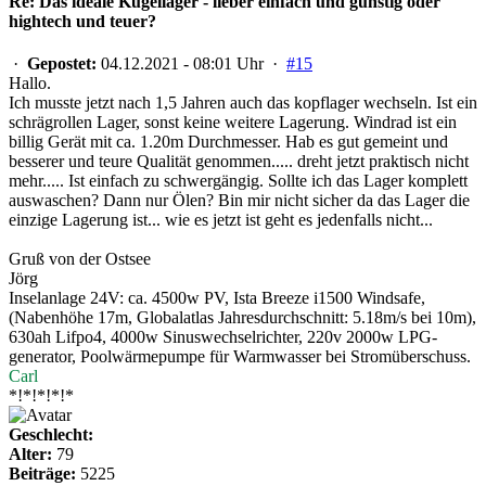
Re: Das ideale Kugellager - lieber einfach und günstig oder
hightech und teuer?
·
Gepostet:
04.12.2021 - 08:01 Uhr ·
#15
Hallo.
Ich musste jetzt nach 1,5 Jahren auch das kopflager wechseln. Ist ein
schrägrollen Lager, sonst keine weitere Lagerung. Windrad ist ein
billig Gerät mit ca. 1.20m Durchmesser. Hab es gut gemeint und
besserer und teure Qualität genommen..... dreht jetzt praktisch nicht
mehr..... Ist einfach zu schwergängig. Sollte ich das Lager komplett
auswaschen? Dann nur Ölen? Bin mir nicht sicher da das Lager die
einzige Lagerung ist... wie es jetzt ist geht es jedenfalls nicht...
Gruß von der Ostsee
Jörg
Inselanlage 24V: ca. 4500w PV, Ista Breeze i1500 Windsafe,
(Nabenhöhe 17m, Globalatlas Jahresdurchschnitt: 5.18m/s bei 10m),
630ah Lifpo4, 4000w Sinuswechselrichter, 220v 2000w LPG-
generator, Poolwärmepumpe für Warmwasser bei Stromüberschuss.
Carl
*!*!*!*!*
Geschlecht:
Alter:
79
Beiträge:
5225