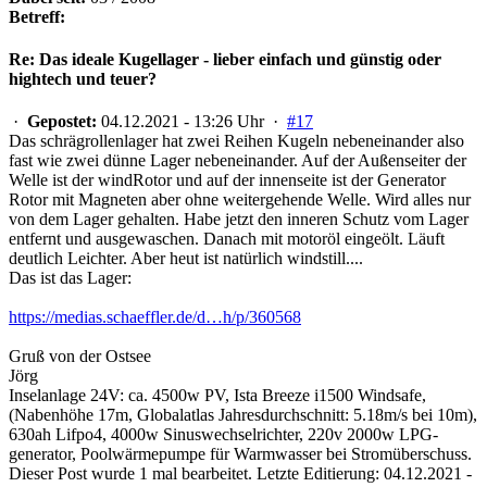
Betreff:
Re: Das ideale Kugellager - lieber einfach und günstig oder
hightech und teuer?
·
Gepostet:
04.12.2021 - 13:26 Uhr ·
#17
Das schrägrollenlager hat zwei Reihen Kugeln nebeneinander also
fast wie zwei dünne Lager nebeneinander. Auf der Außenseiter der
Welle ist der windRotor und auf der innenseite ist der Generator
Rotor mit Magneten aber ohne weitergehende Welle. Wird alles nur
von dem Lager gehalten. Habe jetzt den inneren Schutz vom Lager
entfernt und ausgewaschen. Danach mit motoröl eingeölt. Läuft
deutlich Leichter. Aber heut ist natürlich windstill....
Das ist das Lager:
https://medias.schaeffler.de/d…h/p/360568
Gruß von der Ostsee
Jörg
Inselanlage 24V: ca. 4500w PV, Ista Breeze i1500 Windsafe,
(Nabenhöhe 17m, Globalatlas Jahresdurchschnitt: 5.18m/s bei 10m),
630ah Lifpo4, 4000w Sinuswechselrichter, 220v 2000w LPG-
generator, Poolwärmepumpe für Warmwasser bei Stromüberschuss.
Dieser Post wurde 1 mal bearbeitet. Letzte Editierung: 04.12.2021 -