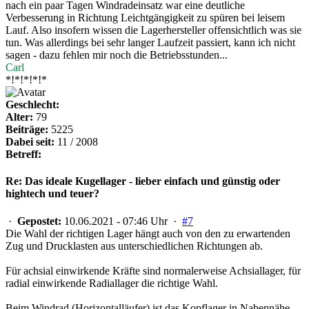
nach ein paar Tagen Windradeinsatz war eine deutliche
Verbesserung in Richtung Leichtgängigkeit zu spüren bei leisem
Lauf. Also insofern wissen die Lagerhersteller offensichtlich was sie
tun. Was allerdings bei sehr langer Laufzeit passiert, kann ich nicht
sagen - dazu fehlen mir noch die Betriebsstunden...
Carl
*!*!*!*!*
Geschlecht:
Alter:
79
Beiträge:
5225
Dabei seit:
11 / 2008
Betreff:
Re: Das ideale Kugellager - lieber einfach und günstig oder
hightech und teuer?
·
Gepostet:
10.06.2021 - 07:46 Uhr ·
#7
Die Wahl der richtigen Lager hängt auch von den zu erwartenden
Zug und Drucklasten aus unterschiedlichen Richtungen ab.
Für achsial einwirkende Kräfte sind normalerweise Achsiallager, für
radial einwirkende Radiallager die richtige Wahl.
Beim Windrad (Horizontalläufer) ist das Kopflager in Nabennähe