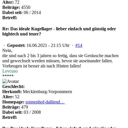
Alter:
72
Beiträge:
4550
Dabei seit:
06 / 2014
Betreff:
Re: Das ideale Kugellager - lieber einfach und günstig oder
hightech und teuer?
·
Gepostet:
16.06.2021 - 21:15 Uhr ·
#14
Nein,
die sind nach 2 bis 3 jahren so fertig, dass sie Geräusche machen
und gewechselt werden müssen, bevor sie auseinander fallen.
Vorbeugen ist besser als nach Hinten fallen!
Levcuso
*****
Geschlecht:
Herkunft:
Mecklenburg-Vorpommern
Alter:
52
Homepage:
sonnenhof-dalliend…
Beiträge:
479
Dabei seit:
03 / 2008
Betreff: