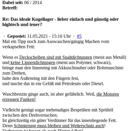
Dabei seit:
06 / 2014
Betreff:
Re: Das ideale Kugellager - lieber einfach und günstig oder
hightech und teuer?
·
Gepostet:
11.05.2021 - 15:16 Uhr ·
#5
Mal ein Tipp noch zum Auswaschen/gängig Machen vom
verkapselten Fett:
Wenn es
Deckscheiben sind mit Spaltdichtungen
(meist aus Metall)
und
keine Lippendichtungen
(meist aus Polymer, schwarz),
bringe man den Innenring mit Akkuschrauber oder Bohrmaschine
zum Drehen,
halte den Außenring mit den Fingern fest,
und tauche das in ein Gefäß mit Petroleum oder Diesel.
Waschbenzin ginge auch, ist aber gefährlich. Weil,
die Motoren
erzeugen Funken!
Vielleicht genügt sogar mehrmaliges Besprühen mit Sprühöl
zwischen den Drehversuchen.
Ist gleichzeitig ein güter Verdünner für das innenliegende Fett.
Denn
Schmierung muss bleiben und Wetterschutz auch
!
Vorbeugen ist besser als nach Hinten fallen!