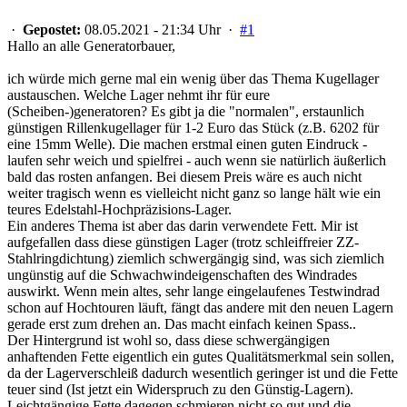
·
Gepostet:
08.05.2021 - 21:34 Uhr ·
#1
Hallo an alle Generatorbauer,
ich würde mich gerne mal ein wenig über das Thema Kugellager
austauschen. Welche Lager nehmt ihr für eure
(Scheiben-)generatoren? Es gibt ja die "normalen", erstaunlich
günstigen Rillenkugellager für 1-2 Euro das Stück (z.B. 6202 für
eine 15mm Welle). Die machen erstmal einen guten Eindruck -
laufen sehr weich und spielfrei - auch wenn sie natürlich äußerlich
bald das rosten anfangen. Bei diesem Preis wäre es auch nicht
weiter tragisch wenn es vielleicht nicht ganz so lange hält wie ein
teures Edelstahl-Hochpräzisions-Lager.
Ein anderes Thema ist aber das darin verwendete Fett. Mir ist
aufgefallen dass diese günstigen Lager (trotz schleiffreier ZZ-
Stahlringdichtung) ziemlich schwergängig sind, was sich ziemlich
ungünstig auf die Schwachwindeigenschaften des Windrades
auswirkt. Wenn mein altes, sehr lange eingelaufenes Testwindrad
schon auf Hochtouren läuft, fängt das andere mit den neuen Lagern
gerade erst zum drehen an. Das macht einfach keinen Spass..
Der Hintergrund ist wohl so, dass diese schwergängigen
anhaftenden Fette eigentlich ein gutes Qualitätsmerkmal sein sollen,
da der Lagerverschleiß dadurch wesentlich geringer ist und die Fette
teuer sind (Ist jetzt ein Widerspruch zu den Günstig-Lagern).
Leichtgängige Fette dagegen schmieren nicht so gut und die