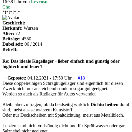
16:38 Uhr von
Levcuso
.
Che
*!*!*!*!*
Geschlecht:
Herkunft:
Wurzen
Alter:
72
Beiträge:
4550
Dabei seit:
06 / 2014
Betreff:
Re: Das ideale Kugellager - lieber einfach und günstig oder
hightech und teuer?
·
Gepostet:
04.12.2021 - 17:50 Uhr ·
#18
Diese doppelreihigen Schrägkugellager sind eigentlich für diesen
Zweck nicht nur ausreichend sondern sogar gut geeignet.
Werden so auch als Radlager für Autos verwendet.
Bleibt aber zu fragen, ob da beidseitig wirklich
Dichtscheiben
drauf
sind, meist aus schwarzem Kunststoff.
Oder nur Deckscheiben mit Spaltdichtung, meist aus Metallblech.
Letztere sind nicht vollständig dicht und für Sprühwasser oder gar
Salznebel nicht geeignet.