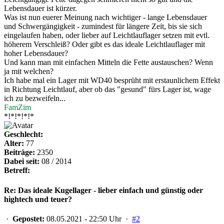
Lebensdauer ist kürzer.
Was ist nun euerer Meinung nach wichtiger - lange Lebensdauer
und Schwergängigkeit - zumindest für längere Zeit, bis sie sich
eingelaufen haben, oder lieber auf Leichtlauflager setzen mit evtl.
höherem Verschleiß? Oder gibt es das ideale Leichtlauflager mit
hoher Lebensdauer?
Und kann man mit einfachen Mitteln die Fette austauschen? Wenn
ja mit welchen?
Ich habe mal ein Lager mit WD40 besprüht mit erstaunlichem Effekt
in Richtung Leichtlauf, aber ob das "gesund" fürs Lager ist, wage
ich zu bezweifeln...
FamZim
*!*!*!*!*
Geschlecht:
Alter:
77
Beiträge:
2350
Dabei seit:
08 / 2014
Betreff:
Re: Das ideale Kugellager - lieber einfach und günstig oder
hightech und teuer?
·
Gepostet:
08.05.2021 - 22:50 Uhr ·
#2