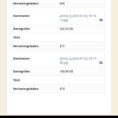
Heruntergeladen:
656
Dateiname:
photo_9_2023-01-23_19-16-
13.jpg
Dateigröße:
223.23 KB
Titel:
Heruntergeladen:
677
Dateiname:
photo_4_2023-01-23_19-17-
45.jpg
Dateigröße:
189.99 KB
Titel:
Heruntergeladen:
674