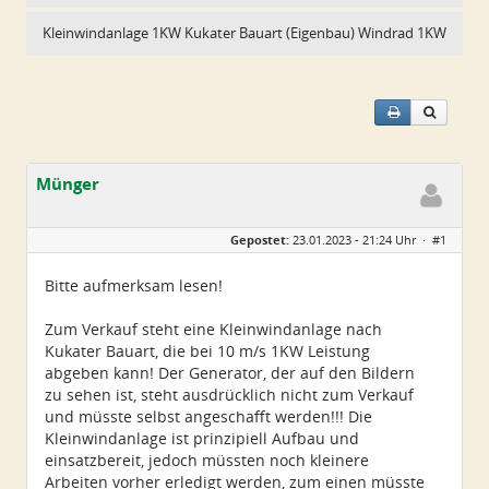
Kleinwindanlage 1KW Kukater Bauart (Eigenbau) Windrad 1KW
ab…
Münger
Geschlecht:
keine Angabe
Gepostet:
23.01.2023 - 21:24 Uhr ·
#1
Alter:
38
Beiträge:
1
Dabei seit:
01 / 2023
Bitte aufmerksam lesen!
Zum Verkauf steht eine Kleinwindanlage nach
Kukater Bauart, die bei 10 m/s 1KW Leistung
abgeben kann! Der Generator, der auf den Bildern
zu sehen ist, steht ausdrücklich nicht zum Verkauf
und müsste selbst angeschafft werden!!! Die
Kleinwindanlage ist prinzipiell Aufbau und
einsatzbereit, jedoch müssten noch kleinere
Arbeiten vorher erledigt werden, zum einen müsste