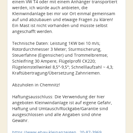
einem VW T4 oder mit einem Anhänger transportiert
werden, ich würde auch anbieten, die
Kleinwindanlage bei mir vor Ort einmal gemeinsam
auf und abzubauen und etwaige Fragen zu klären!
Ein Mast ist nicht vorhanden und müsste selbst
angeschafft werden.
Technische Daten: Leistung 1KW bei 10 m/s;
Rotordurchmesser 3 Meter; Sturmsicherung,
Steuerfahne (Eigensicher) und Trommelbremse;
Schleifring 30 Ampere; Flügelprofil CK220;
Flügeleinstellwinkel 8,5°-9,5°; Schnelllaufzahl ~ 4,3;
Kraftübertragung/Übersetzung Zahnriemen.
Abzuholen in Chemnitz!
Haftungsausschluss: Die Verwendung der hier
angeboten Kleinwindanlage ist auf eigene Gefahr,
Haftung und Umtausch/Rückgabe/Garantie sind
ausgeschlossen und alle Angaben sind ohne
Gewähr.
https://www.ebay-kleinanzeigen…20-87-3969