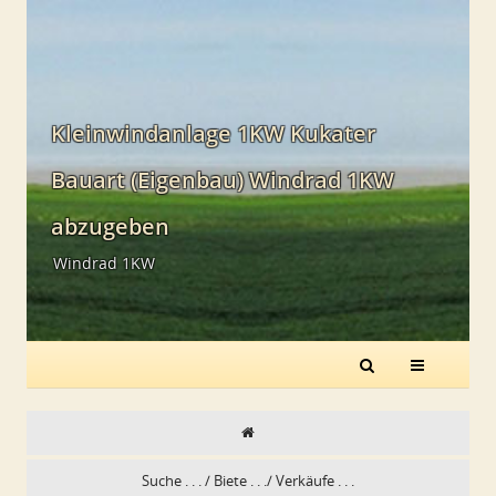
Kleinwindanlage 1KW Kukater
Bauart (Eigenbau) Windrad 1KW
abzugeben
Windrad 1KW
Suche . . . / Biete . . ./ Verkäufe . . .