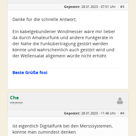
Geschlecht:
Gepostet:
28.01.2023 - 07:01 Uhr ·
#3
Alter:
70
Beiträge:
23
Dabei seit:
06 / 2012
Danke für die schnelle Antwort,
Ein kabelgebundener Windmesser wäre mir lieber
da durch Amateurfunk und andere Funkgeräte in
der Nähe die Funkübertragung gestört werden
könnte und wahrscheinlich auch gestört wird und
der Wellensalat allgemein würde nicht erhöht.
Beste Grüße foxi
Che
*!*!*!*!*
Geschlecht:
Gepostet:
28.01.2023 - 11:46 Uhr ·
#4
Herkunft:
Wurzen
Alter:
72
Beiträge:
4550
Ist eigentlich Digitalfunk bei den Mersssystemen,
Dabei seit:
06 / 2014
könnte man zumindest denken.