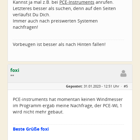
Kannst ja mal z.B. bei
PCE-Instruments
anrufen.
Letzteres besser als suchen, denn auf den Seiten
verläufst Du Dich.
Immer auch nach preiswerten Systemen
nachfragen!
Vorbeugen ist besser als nach Hinten fallen!
foxi
**
Geschlecht:
Gepostet:
31.01.2023 - 12:51 Uhr ·
#5
Alter:
70
Beiträge:
23
Dabei seit:
06 / 2012
PCE-instruments hat momentan keinen Windmesser
im Programm ergab meine Nachfrage, der PCE-WL 1
wird nicht mehr gebaut.
Beste Grüße foxi