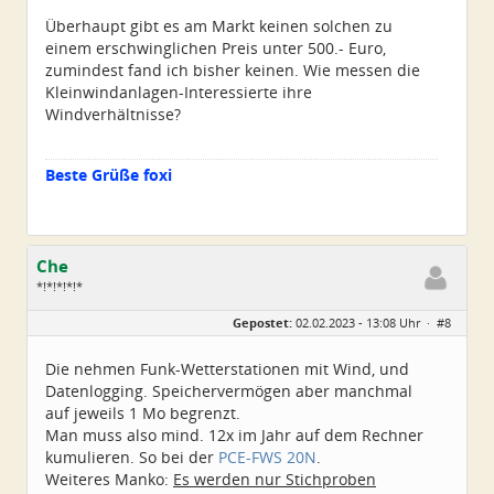
Überhaupt gibt es am Markt keinen solchen zu
einem erschwinglichen Preis unter 500.- Euro,
zumindest fand ich bisher keinen. Wie messen die
Kleinwindanlagen-Interessierte ihre
Windverhältnisse?
Beste Grüße foxi
Che
*!*!*!*!*
Geschlecht:
Gepostet:
02.02.2023 - 13:08 Uhr ·
#8
Herkunft:
Wurzen
Alter:
72
Beiträge:
4550
Die nehmen Funk-Wetterstationen mit Wind, und
Dabei seit:
06 / 2014
Datenlogging. Speichervermögen aber manchmal
auf jeweils 1 Mo begrenzt.
Man muss also mind. 12x im Jahr auf dem Rechner
kumulieren. So bei der
PCE-FWS 20N
.
Weiteres Manko:
Es werden nur Stichproben