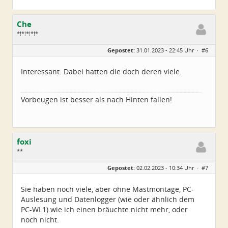
Che
*!*!*!*!*
Geschlecht:
Gepostet:
31.01.2023 - 22:45 Uhr ·
#6
Herkunft:
Wurzen
Alter:
72
Beiträge:
4550
Interessant. Dabei hatten die doch deren viele.
Dabei seit:
06 / 2014
Vorbeugen ist besser als nach Hinten fallen!
foxi
**
Geschlecht:
Gepostet:
02.02.2023 - 10:34 Uhr ·
#7
Alter:
70
Beiträge:
23
Dabei seit:
06 / 2012
Sie haben noch viele, aber ohne Mastmontage, PC-
Auslesung und Datenlogger (wie oder ähnlich dem
PC-WL1) wie ich einen bräuchte nicht mehr, oder
noch nicht.