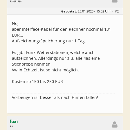
*!*!*!*!*
Geschlecht:
Gepostet:
25.01.2023 - 15:52 Uhr ·
#2
Herkunft:
Wurzen
Alter:
72
Beiträge:
4550
Nö,
Dabei seit:
06 / 2014
aber Interface-Kabel für den Rechner nochmal 131
EUR...
Aufzeichnung/Speicherung nur 1 Tag.
Es gibt Funk-Wetterstationen, welche auch
aufzeichnen. Allerdings nur z.B. alle 48s eine
Stichprobe nehmen.
Vw in Echtzeit ist so nicht möglich.
Kosten so 150 bis 250 EUR.
Vorbeugen ist besser als nach Hinten fallen!
foxi
**