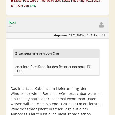
Dieser Post wurde 1 mal bearbeitet. Letzte Editierung: 02.02.2023 -
13:11 Uhr von
Che
.
foxi
**
Geschlecht:
Gepostet:
03.02.2023 - 11:18 Uhr ·
#9
Alter:
70
Beiträge:
23
Dabei seit:
06 / 2012
Zitat geschrieben von Che
aber Interface-Kabel für den Rechner nochmal 131
EUR...
Das Interface-Kabel ist im Lieferumfang, der
Windlogger wie in Bericht 1 wäre brauchbar wenn er
ein Display hätte, aber jedesmal wenn man Daten
wissen will mit dem Notebook zum 300 m entfernten
Windmessmast (steht in freier Lage auf einer
Anhöhe) zu laufen ist auch nicht gerade schön.