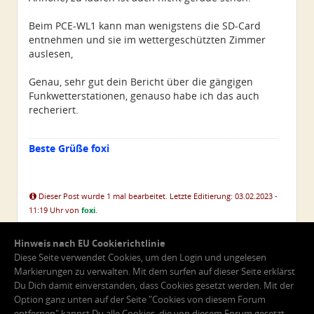
Beim PCE-WL1 kann man wenigstens die SD-Card
entnehmen und sie im wettergeschützten Zimmer
auslesen,
Genau, sehr gut dein Bericht über die gängigen
Funkwetterstationen, genauso habe ich das auch
recheriert.
Beste Grüße foxi
Dieser Post wurde 1 mal bearbeitet. Letzte Editierung: 03.02.2023 -
11:19 Uhr von
foxi
.
Hinweis nach EU Cookierichtlinie
Diese Seite verwendet Cookies, um den Login und ungelesen
Markierungen zu verwalten. Mit dem surfen auf dieser Seite erklärst
Du Dich damit einverstanden, dass Cookies gesetzt werden. Mit der
Option ganz unten auf der Seite "Cookies von diesem Forum
entfernen" kannst Du alle Cookies, die von diesem Forum gesetzt