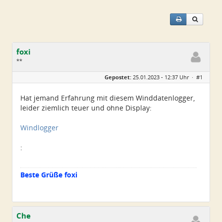
foxi
**
Geschlecht:
Gepostet:
25.01.2023 - 12:37 Uhr ·
#1
Alter:
70
Beiträge:
23
Dabei seit:
06 / 2012
Hat jemand Erfahrung mit diesem Winddatenlogger,
leider ziemlich teuer und ohne Display:
Windlogger
:
Beste Grüße foxi
Che