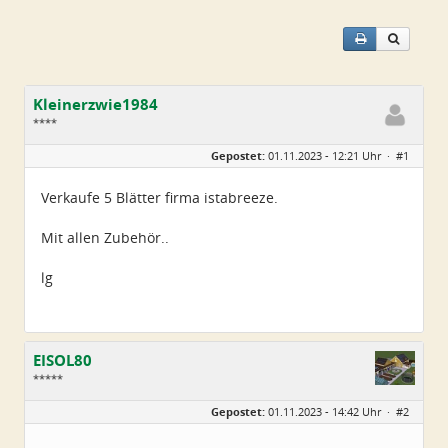
Kleinerzwie1984
****
Geschlecht:
keine Angabe
Gepostet:
01.11.2023 - 12:21 Uhr ·
#1
Alter:
42
Beiträge:
78
Dabei seit:
10 / 2023
Verkaufe 5 Blätter firma istabreeze.
Mit allen Zubehör..
lg
EISOL80
*****
Geschlecht:
Gepostet:
01.11.2023 - 14:42 Uhr ·
#2
Herkunft:
Ostthüringen
Alter:
45
Beiträge:
250