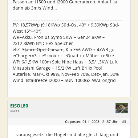
Passen an i1500 und i2000 Generatoren. Anlauf ist
Dabei seit:
07 / 2022
dann ab 3m/s Wind...
PV: 18,57kWp (9,18KWp Süd-Ost 40° + 9,39KWp Süd-
West 15°+40°)
WR+Akku: Fronius Symo 5KW + Gen24 8KW +
2x12.8kWh BYD HVS Speicher
eFZ:
3Jahre Opel Corsa-e
, Kia EV6 AWD + 4xWB go-
eChargerV3 + eScooter + eQuad + eMäher +eBike
WP: 6/1,5KW 100m Sole Nibe Haus + 3,5/1,3KW Luft
Mitsubishi Garage + 15/2KW Luft Brilix Pool
Autarkie: Mär-Okt 98%, Nov+Feb 70%, Dez+Jan: 30%
Wind: IstaBreeze i2000 + SUN-1000G2-WAL ongrid
EISOL80
*****
Geschlecht:
Gepostet:
01.11.2023 - 21:37 Uhr ·
#3
Herkunft:
Ostthüringen
Alter:
45
Beiträge:
250
...vorausgesetzt die Flügel sind alle gleich lang und
Dabei seit:
07 / 2022