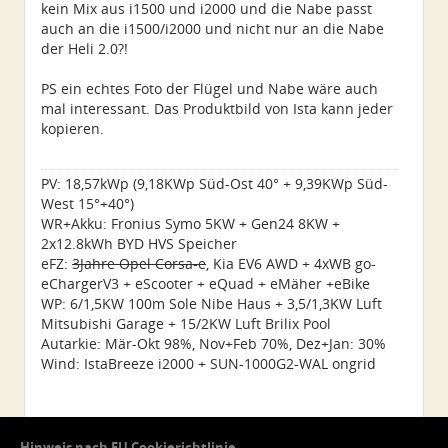
kein Mix aus i1500 und i2000 und die Nabe passt
auch an die i1500/i2000 und nicht nur an die Nabe
der Heli 2.0?!
PS ein echtes Foto der Flügel und Nabe wäre auch
mal interessant. Das Produktbild von Ista kann jeder
kopieren.
PV: 18,57kWp (9,18KWp Süd-Ost 40° + 9,39KWp Süd-
West 15°+40°)
WR+Akku: Fronius Symo 5KW + Gen24 8KW +
2x12.8kWh BYD HVS Speicher
eFZ:
3Jahre Opel Corsa-e
, Kia EV6 AWD + 4xWB go-
eChargerV3 + eScooter + eQuad + eMäher +eBike
WP: 6/1,5KW 100m Sole Nibe Haus + 3,5/1,3KW Luft
Mitsubishi Garage + 15/2KW Luft Brilix Pool
Autarkie: Mär-Okt 98%, Nov+Feb 70%, Dez+Jan: 30%
Wind: IstaBreeze i2000 + SUN-1000G2-WAL ongrid
Hinweis nach EU Cookierichtlinie