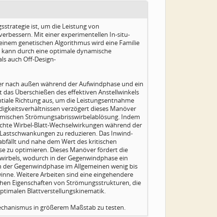
gsstrategie ist, um die Leistung von
erbessern. Mit einer experimentellen In-situ-
inem genetischen Algorithmus wird eine Familie
ng kann durch eine optimale dynamische
als auch Off-Design-
növer nach außen während der Aufwindphase und ein
das Überschießen des effektiven Anstellwinkels
entiale Richtung aus, um die Leistungsentnahme
gkeitsverhältnissen verzögert dieses Manöver
namischen Strömungsabrisswirbelablösung. Indem
schte Wirbel-Blatt-Wechselwirkungen während der
d Lastschwankungen zu reduzieren. Das Inwind-
 abfällt und nahe dem Wert des kritischen
 zu optimieren. Dieses Manöver fördert die
wirbels, wodurch in der Gegenwindphase ein
in der Gegenwindphase im Allgemeinen wenig bis
ewinne. Weitere Arbeiten sind eine eingehendere
schen Eigenschaften von Strömungsstrukturen, die
optimalen Blattverstellungskinematik.
mechanismus in größerem Maßstab zu testen.