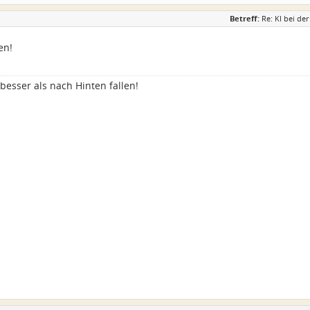
Betreff:
Re: KI bei d
en!
besser als nach Hinten fallen!