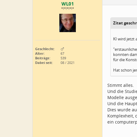
WL01
*!*!*!*!*
Zitat gesch
KI wird jetz
Geschlecht:
"erstaunliche
Alter:
67
konnten damit
Beiträge:
539
für die Konst
Dabei seit:
08 / 2021
Hat schon je
Stimmt alles.
Und die Studie
Modelle ausgea
Und die Haupt
Dies wurde au
Komplexheit, 
ein computerp