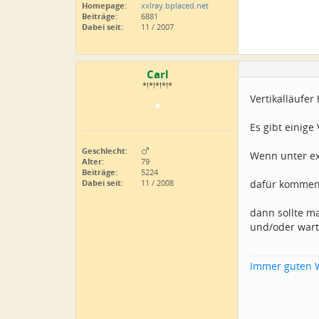
Homepage:
xxlray.bplaced.net
Beiträge:
6881
Dabei seit:
11 / 2007
Carl
*!*!*!*!*
Vertikalläufer
Es gibt einige
Geschlecht:
Wenn unter ex
Alter:
79
Beiträge:
5224
Dabei seit:
11 / 2008
dafür kommen 
dann sollte m
und/oder wart
Immer guten 