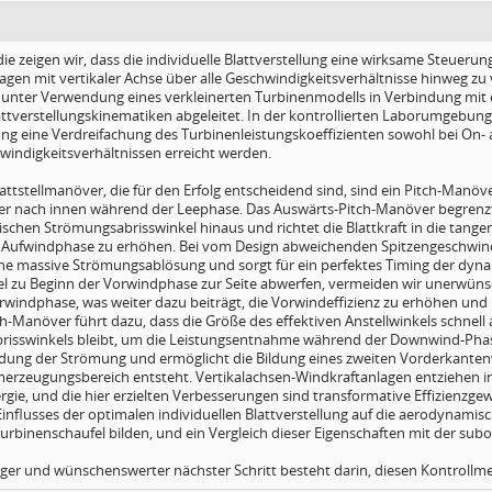
die zeigen wir, dass die individuelle Blattverstellung eine wirksame Steuerun
gen mit vertikaler Achse über alle Geschwindigkeitsverhältnisse hinweg zu v
unter Verwendung eines verkleinerten Turbinenmodells in Verbindung mit e
attverstellungskinematiken abgeleitet. In der kontrollierten Laborumgebu
ung eine Verdreifachung des Turbinenleistungskoeffizienten sowohl bei On- 
windigkeitsverhältnissen erreicht werden.
lattstellmanöver, die für den Erfolg entscheidend sind, sind ein Pitch-Ma
r nach innen während der Leephase. Das Auswärts-Pitch-Manöver begrenzt 
tischen Strömungsabrisswinkel hinaus und richtet die Blattkraft in die tang
Aufwindphase zu erhöhen. Bei vom Design abweichenden Spitzengeschwindi
e massive Strömungsablösung und sorgt für ein perfektes Timing der dy
el zu Beginn der Vorwindphase zur Seite abwerfen, vermeiden wir unerwün
orwindphase, was weiter dazu beiträgt, die Vorwindeffizienz zu erhöhen un
h-Manöver führt dazu, dass die Größe des effektiven Anstellwinkels schnell
isswinkels bleibt, um die Leistungsentnahme während der Downwind-Phase
ung der Strömung und ermöglicht die Bildung eines zweiten Vorderkanten
merzeugungsbereich entsteht. Vertikalachsen-Windkraftanlagen entziehen 
rgie, und die hier erzielten Verbesserungen sind transformative Effizienzg
Einflusses der optimalen individuellen Blattverstellung auf die aerodynami
Turbinenschaufel bilden, und ein Vergleich dieser Eigenschaften mit der sub
ger und wünschenswerter nächster Schritt besteht darin, diesen Kontroll