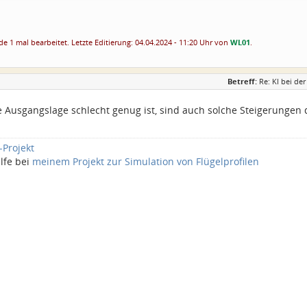
e 1 mal bearbeitet. Letzte Editierung: 04.04.2024 - 11:20 Uhr von
WL01
.
Betreff:
Re: KI bei d
 Ausgangslage schlecht genug ist, sind auch solche Steigerungen dr
-Projekt
lfe bei
meinem Projekt zur Simulation von Flügelprofilen