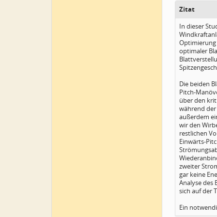
Zitat
In dieser Stu
Windkraftanla
Optimierung 
optimaler Bl
Blattverstell
Spitzengesch
Die beiden B
Pitch-Manöve
über den kri
während der 
außerdem ein
wir den Wirb
restlichen V
Einwärts-Pitc
Strömungsabr
Wiederanbind
zweiter Stro
gar keine Ene
Analyse des 
sich auf der 
Ein notwendi