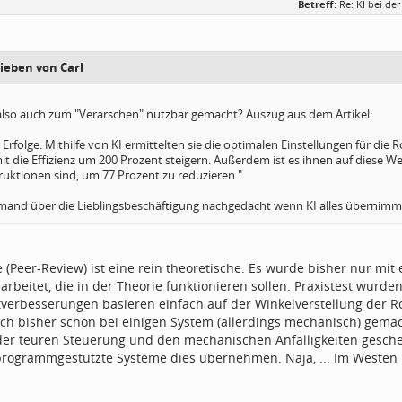
Betreff:
Re: KI bei d
rieben von Carl
t also auch zum "Verarschen" nutzbar gemacht? Auszug aus dem Artikel:
 Erfolge. Mithilfe von KI ermittelten sie die optimalen Einstellungen für die R
 die Effizienz um 200 Prozent steigern. Außerdem ist es ihnen auf diese Wei
ruktionen sind, um 77 Prozent zu reduzieren."
mand über die Lieblingsbeschäftigung nachgedacht wenn KI alles übernim
 (Peer-Review) ist eine rein theoretische. Es wurde bisher nur mi
rbeitet, die in der Theorie funktionieren sollen. Praxistest wurd
verbesserungen basieren einfach auf der Winkelverstellung der Ro
ch bisher schon bei einigen System (allerdings mechanisch) gemac
der teuren Steuerung und den mechanischen Anfälligkeiten gesche
rogrammgestützte Systeme dies übernehmen. Naja, ... Im Westen 