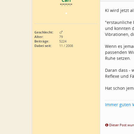
Carl
*!*!*!*!*
KI wird jetzt
"erstaunliche 
und konnten d
Geschlecht:
Vibrationen, d
Alter:
79
Beiträge:
5224
Dabei seit:
11 / 2008
Wenn es jeman
passenden Win
Ruhe setzen.
Daran dass - 
Reflexe und Fä
Hat schon jem
Immer guten 
Dieser Post wurd