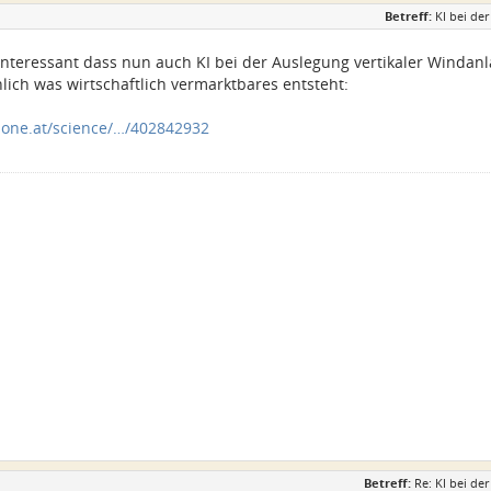
Betreff:
KI bei de
 interessant dass nun auch KI bei der Auslegung vertikaler Winda
lich was wirtschaftlich vermarktbares entsteht:
ezone.at/science/…/402842932
Betreff:
Re: KI bei d