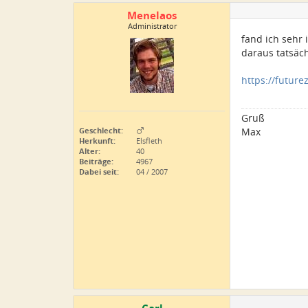
Menelaos
Administrator
fand ich sehr
daraus tatsäch
https://futur
Gruß
Geschlecht:
Max
Herkunft:
Elsfleth
Alter:
40
Beiträge:
4967
Dabei seit:
04 / 2007