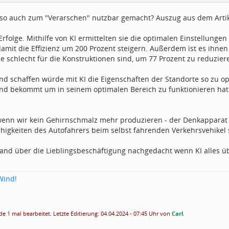
 also auch zum "Verarschen" nutzbar gemacht? Auszug aus dem Artik
Erfolge. Mithilfe von KI ermittelten sie die optimalen Einstellungen 
amit die Effizienz um 200 Prozent steigern. Außerdem ist es ihnen
ie schlecht für die Konstruktionen sind, um 77 Prozent zu reduzier
d schaffen würde mit KI die Eigenschaften der Standorte so zu o
d bekommt um in seinem optimalen Bereich zu funktionieren hat 
wenn wir kein Gehirnschmalz mehr produzieren - der Denkapparat 
higkeiten des Autofahrers beim selbst fahrenden Verkehrsvehikel s
and über die Lieblingsbeschäftigung nachgedacht wenn KI alles 
Wind!
e 1 mal bearbeitet. Letzte Editierung: 04.04.2024 - 07:45 Uhr von
Carl
.