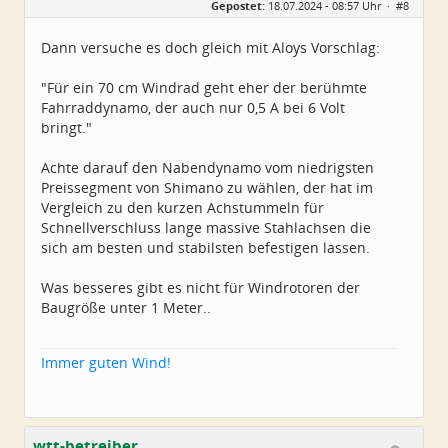
Gepostet:
18.07.2024 - 08:57 Uhr ·
#8
Alter:
79
Beiträge:
5224
Dabei seit:
11 / 2008
Dann versuche es doch gleich mit Aloys Vorschlag:
"Für ein 70 cm Windrad geht eher der berühmte
Fahrraddynamo, der auch nur 0,5 A bei 6 Volt
bringt."
Achte darauf den Nabendynamo vom niedrigsten
Preissegment von Shimano zu wählen, der hat im
Vergleich zu den kurzen Achstummeln für
Schnellverschluss lange massive Stahlachsen die
sich am besten und stabilsten befestigen lassen.
Was besseres gibt es nicht für Windrotoren der
Baugröße unter 1 Meter..
Immer guten Wind!
wtt-betreiber