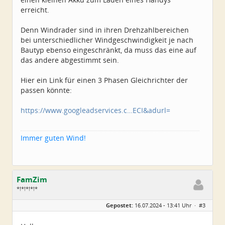
erreicht.
Denn Windrader sind in ihren Drehzahlbereichen
bei unterschiedlicher Windgeschwindigkeit je nach
Bautyp ebenso eingeschränkt, da muss das eine auf
das andere abgestimmt sein.
Hier ein Link für einen 3 Phasen Gleichrichter der
passen könnte:
https://www.googleadservices.c…ECI&adurl=
Immer guten Wind!
FamZim
*!*!*!*!*
Geschlecht:
Gepostet:
16.07.2024 - 13:41 Uhr ·
#3
Alter:
77
Beiträge:
2350
Dabei seit:
08 / 2014