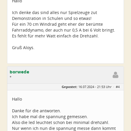
Hallo
Ich denke das sind alles nur Spielzeuge zut
Demonstration in Schulen und so etwas!
Für ein 70 cm Windrad geht eher der berümte
Fahrraddynamo, der auch nur 0,5 A bei 6 Volt bringt.
Es fehlt für mehr Watt einfach die Drehzahl.
Gruß Aloys.
borwede
*
Geschlecht:
Gepostet:
16.07.2024 - 21:53 Uhr ·
#4
Alter:
68
Beiträge:
5
Dabei seit:
09 / 2021
Hallo
Danke für die antworten.
Ich habe mal die spannung gemessen.
Also die led leuchtet schon bei minimal drehzahl.
Nur wenn ich nun die spannung messe dann kommt