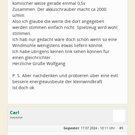
komischer weise gerade einmal 0,5v
Zusammen. Der akkuschrauber macht ca 2000
u/min.
Also ich glaube die werte die dort angegeben
werden stimmen einfach nicht. Spielzeug wird wohl
stimmen.
Ich hab nur gedacht wäre doch schön wenn so eine
Windmühle wenigstens etwas liefern könnte.
Ich habe ubrigens keinen link sehen können fur
einen gleichrichter.
Herzliche Grüße Wolfgang
P. S. Aber nachdenken und probieren über eine evtl.
bessere energieausbeute der kleinwindkraft
Ist doch ok.
Carl
*!*!*!*!*
Geschlecht:
Gepostet:
17.07.2024 - 10:11 Uhr ·
#5
Alter:
79
Beiträge:
5224