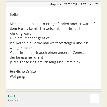
Geschlecht:
Gepostet:
17.07.2024 - 22:57 Uhr ·
#7
Alter:
68
Beiträge:
5
Dabei seit:
09 / 2021
Hallo
Also den link habe ich nun gefunden aber er war auf
dem Handy komischerweise nicht sichtbar keine
Ahnung warum.
Nun am Rechner geht es.
Ich werde die Sache mal weiterverfolgen und ein
wenig messen .
Vieleicht finde ich auch einen anderen Generator
der langsamer dreht
Ja die Achse ist ziemlich lang und 3mm dick.
Herzliche Grüße
Wolfgang
Carl
*!*!*!*!*
Geschlecht: