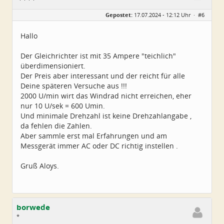
Geschlecht:
Gepostet:
17.07.2024 - 12:12 Uhr ·
#6
Alter:
77
Beiträge:
2350
Dabei seit:
08 / 2014
Hallo
Der Gleichrichter ist mit 35 Ampere "teichlich"
überdimensioniert.
Der Preis aber interessant und der reicht für alle
Deine späteren Versuche aus !!!
2000 U/min wirt das Windrad nicht erreichen, eher
nur 10 U/sek = 600 Umin.
Und minimale Drehzahl ist keine Drehzahlangabe ,
da fehlen die Zahlen.
Aber sammle erst mal Erfahrungen und am
Messgerät immer AC oder DC richtig instellen .
Gruß Aloys.
borwede
*