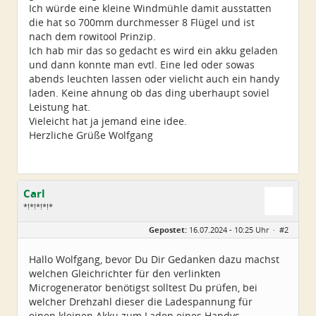
Ich würde eine kleine Windmühle damit ausstatten
die hat so 700mm durchmesser 8 Flügel und ist
nach dem rowitool Prinzip.
Ich hab mir das so gedacht es wird ein akku geladen
und dann konnte man evtl. Eine led oder sowas
abends leuchten lassen oder vielicht auch ein handy
laden. Keine ahnung ob das ding uberhaupt soviel
Leistung hat.
Vieleicht hat ja jemand eine idee.
Herzliche Grüße Wolfgang
Carl
*!*!*!*!*
Geschlecht:
Gepostet:
16.07.2024 - 10:25 Uhr ·
#2
Alter:
79
Beiträge:
5224
Dabei seit:
11 / 2008
Hallo Wolfgang, bevor Du Dir Gedanken dazu machst
welchen Gleichrichter für den verlinkten
Microgenerator benötigst solltest Du prüfen, bei
welcher Drehzahl dieser die Ladespannung für
einen kleinen Akku zum Laden eines Handys