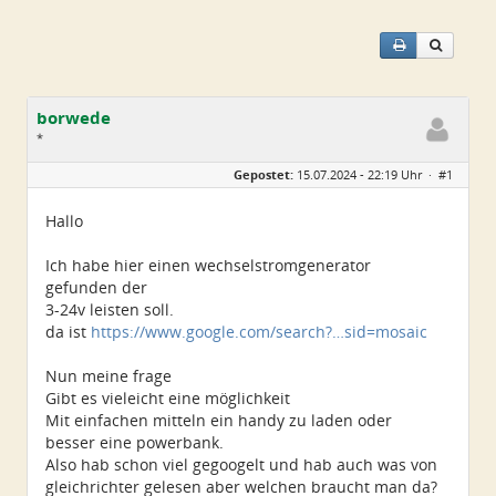
borwede
*
Geschlecht:
Gepostet:
15.07.2024 - 22:19 Uhr ·
#1
Alter:
68
Beiträge:
5
Dabei seit:
09 / 2021
Hallo
Ich habe hier einen wechselstromgenerator
gefunden der
3-24v leisten soll.
da ist
https://www.google.com/search?…sid=mosaic
Nun meine frage
Gibt es vieleicht eine möglichkeit
Mit einfachen mitteln ein handy zu laden oder
besser eine powerbank.
Also hab schon viel gegoogelt und hab auch was von
gleichrichter gelesen aber welchen braucht man da?