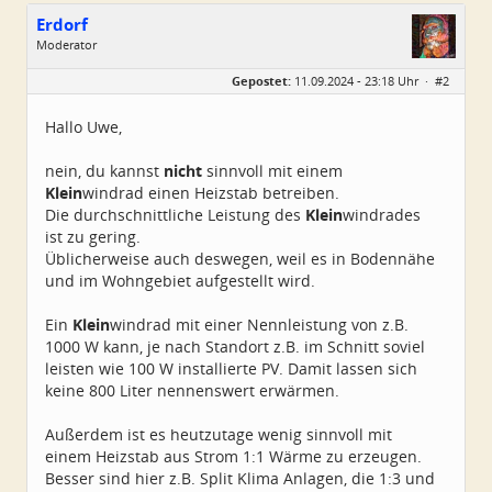
Erdorf
Moderator
Geschlecht:
Gepostet:
11.09.2024 - 23:18 Uhr ·
#2
Alter:
56
Beiträge:
3538
Dabei seit:
12 / 2009
Hallo Uwe,
nein, du kannst
nicht
sinnvoll mit einem
Klein
windrad einen Heizstab betreiben.
Die durchschnittliche Leistung des
Klein
windrades
ist zu gering.
Üblicherweise auch deswegen, weil es in Bodennähe
und im Wohngebiet aufgestellt wird.
Ein
Klein
windrad mit einer Nennleistung von z.B.
1000 W kann, je nach Standort z.B. im Schnitt soviel
leisten wie 100 W installierte PV. Damit lassen sich
keine 800 Liter nennenswert erwärmen.
Außerdem ist es heutzutage wenig sinnvoll mit
einem Heizstab aus Strom 1:1 Wärme zu erzeugen.
Besser sind hier z.B. Split Klima Anlagen, die 1:3 und