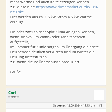
mehr Wärme und auch Kälte erzeugen können.
z.B. diese hier:
https://www.climamarket.eu/de/…cu-
bz50xke
Hier werden aus ca. 1.5 kW Strom 4.5 kW Wärme
erzeugt.
Ein oder zwei solcher Split Klima Anlagen, können,
wenn sinnvoll im Wohn- oder Arbeitsbereich
aufgestellt,
im Sommer für Kühle sorgen, im Übergang die echte
Heizperiode deutlich verkürzen und im Winter die
Heizung unterstützen,
z.B. wenn die PV Überschüsse produziert.
Grüße
Carl
*!*!*!*!*
Geschlecht:
Gepostet:
12.09.2024 - 15:13 Uhr ·
#3
Alter:
79
Beiträge:
5224