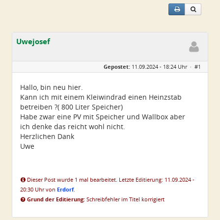
Uwejosef
Geschlecht:
keine Angabe
Gepostet:
11.09.2024 - 18:24 Uhr ·
#1
Alter:
69
Beiträge:
1
Dabei seit:
09 / 2024
Hallo, bin neu hier.
Kann ich mit einem Kleiwindrad einen Heinzstab
betreiben ?( 800 Liter Speicher)
Habe zwar eine PV mit Speicher und Wallbox aber
ich denke das reicht wohl nicht.
Herzlichen Dank
Uwe
Dieser Post wurde 1 mal bearbeitet. Letzte Editierung: 11.09.2024 -
20:30 Uhr von
Erdorf
.
Grund der Editierung:
Schreibfehler im Titel korrigiert