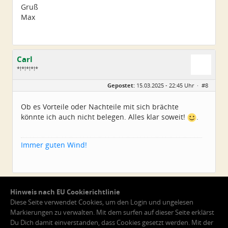
Gruß
Max
Carl
*!*!*!*!*
Geschlecht:
Gepostet:
15.03.2025 - 22:45 Uhr ·
#8
Alter:
79
Beiträge:
5225
Dabei seit:
11 / 2008
Ob es Vorteile oder Nachteile mit sich brächte
könnte ich auch nicht belegen. Alles klar soweit!
.
Immer guten Wind!
Hinweis nach EU Cookierichtlinie
Diese Seite verwendet Cookies, um den Login und ungelesen
Markierungen zu verwalten. Mit dem surfen auf dieser Seite erklärst
Du Dich damit einverstanden, dass Cookies gesetzt werden. Mit der