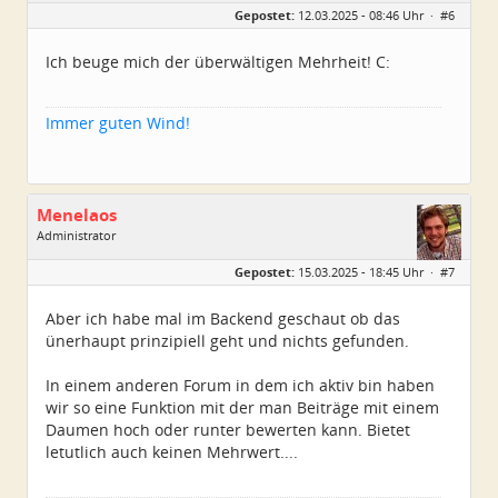
Geschlecht:
Gepostet:
12.03.2025 - 08:46 Uhr ·
#6
Alter:
79
Beiträge:
5225
Dabei seit:
11 / 2008
Ich beuge mich der überwältigen Mehrheit! C:
Immer guten Wind!
Menelaos
Administrator
Geschlecht:
Gepostet:
15.03.2025 - 18:45 Uhr ·
#7
Herkunft:
Elsfleth
Alter:
40
Beiträge:
4967
Aber ich habe mal im Backend geschaut ob das
Dabei seit:
04 / 2007
ünerhaupt prinzipiell geht und nichts gefunden.
In einem anderen Forum in dem ich aktiv bin haben
wir so eine Funktion mit der man Beiträge mit einem
Daumen hoch oder runter bewerten kann. Bietet
letutlich auch keinen Mehrwert....