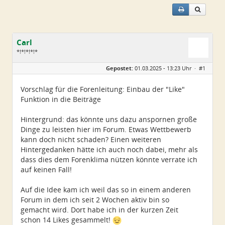
Carl
*!*!*!*!*
Geschlecht:
Gepostet:
01.03.2025 - 13:23 Uhr ·
#1
Alter:
79
Beiträge:
5225
Dabei seit:
11 / 2008
Vorschlag für die Forenleitung: Einbau der "Like"
Funktion in die Beiträge
Hintergrund: das könnte uns dazu anspornen große
Dinge zu leisten hier im Forum. Etwas Wettbewerb
kann doch nicht schaden? Einen weiteren
Hintergedanken hätte ich auch noch dabei, mehr als
dass dies dem Forenklima nützen könnte verrate ich
auf keinen Fall!
Auf die Idee kam ich weil das so in einem anderen
Forum in dem ich seit 2 Wochen aktiv bin so
gemacht wird. Dort habe ich in der kurzen Zeit
schon 14 Likes gesammelt!