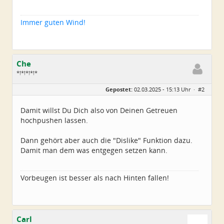
Immer guten Wind!
Che
*!*!*!*!*
Geschlecht:
Gepostet:
02.03.2025 - 15:13 Uhr ·
#2
Herkunft:
Wurzen
Alter:
72
Beiträge:
4550
Damit willst Du Dich also von Deinen Getreuen
Dabei seit:
06 / 2014
hochpushen lassen.
Dann gehört aber auch die "Dislike" Funktion dazu.
Damit man dem was entgegen setzen kann.
Vorbeugen ist besser als nach Hinten fallen!
Carl