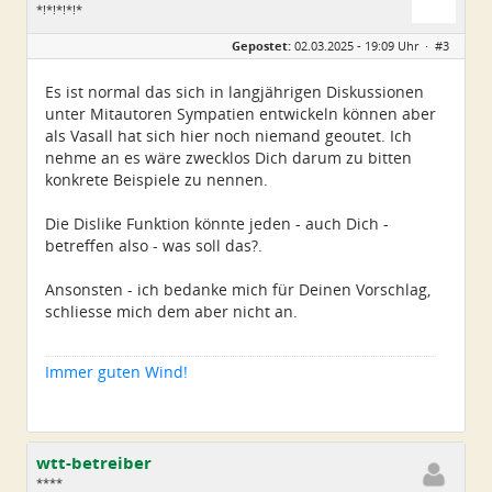
*!*!*!*!*
Geschlecht:
Gepostet:
02.03.2025 - 19:09 Uhr ·
#3
Alter:
79
Beiträge:
5225
Dabei seit:
11 / 2008
Es ist normal das sich in langjährigen Diskussionen
unter Mitautoren Sympatien entwickeln können aber
als Vasall hat sich hier noch niemand geoutet. Ich
nehme an es wäre zwecklos Dich darum zu bitten
konkrete Beispiele zu nennen.
Die Dislike Funktion könnte jeden - auch Dich -
betreffen also - was soll das?.
Ansonsten - ich bedanke mich für Deinen Vorschlag,
schliesse mich dem aber nicht an.
Immer guten Wind!
wtt-betreiber
****