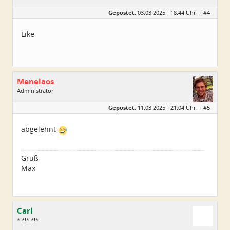
Geschlecht:
keine Angabe
Gepostet:
03.03.2025 - 18:44 Uhr ·
#4
Alter:
55
Beiträge:
110
Dabei seit:
10 / 2023
Like
Menelaos
Administrator
Geschlecht:
Gepostet:
11.03.2025 - 21:04 Uhr ·
#5
Herkunft:
Elsfleth
Alter:
40
Beiträge:
4967
abgelehnt
Dabei seit:
04 / 2007
Gruß
Max
Carl
*!*!*!*!*