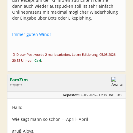
Das Rezept um der Ki Info einzutrichtern die sie
dann auch wieder ausspucken soll ist sehr einfach.
Onlinepräsenz mit maximal möglicher Wiederholung
der Eingabe über Bots oder Likepishing.
Immer guten Wind!
Dieser Post wurde 2 mal bearbeitet. Letzte Editierung: 05.05.2026 -
20:53 Uhr von
Carl
.
FamZim
*!*!*!*!*
Geschlecht:
Gepostet:
06.05.2026 - 12:38 Uhr ·
#3
Alter:
77
Beiträge:
2350
Dabei seit:
08 / 2014
Hallo
Wie sagt mann so schön ---April--April
gruß Aloys.