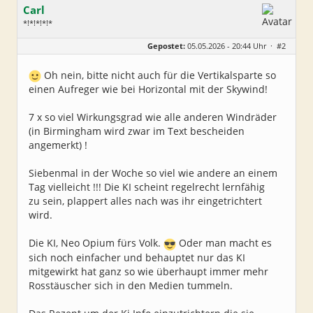
Carl
*!*!*!*!*
Geschlecht:
Gepostet:
05.05.2026 - 20:44 Uhr ·
#2
Alter:
79
Beiträge:
5225
Dabei seit:
11 / 2008
Oh nein, bitte nicht auch für die Vertikalsparte so
einen Aufreger wie bei Horizontal mit der Skywind!
7 x so viel Wirkungsgrad wie alle anderen Windräder
(in Birmingham wird zwar im Text bescheiden
angemerkt) !
Siebenmal in der Woche so viel wie andere an einem
Tag vielleicht !!! Die KI scheint regelrecht lernfähig
zu sein, plappert alles nach was ihr eingetrichtert
wird.
Die KI, Neo Opium fürs Volk.
Oder man macht es
sich noch einfacher und behauptet nur das KI
mitgewirkt hat ganz so wie überhaupt immer mehr
Rosstäuscher sich in den Medien tummeln.