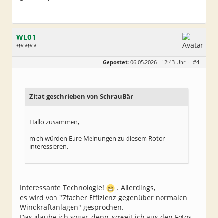
WL01
*!*!*!*!*
Geschlecht:
Gepostet:
06.05.2026 - 12:43 Uhr ·
#4
Alter:
67
Beiträge:
539
Dabei seit:
08 / 2021
Zitat geschrieben von SchrauBär
Hallo zusammen,
mich würden Eure Meinungen zu diesem Rotor
interessieren.
Interessante Technologie!
. Allerdings,
es wird von "7facher Effizienz gegenüber normalen
Windkraftanlagen" gesprochen.
Das glaube ich sogar, denn, soweit ich aus den Fotos