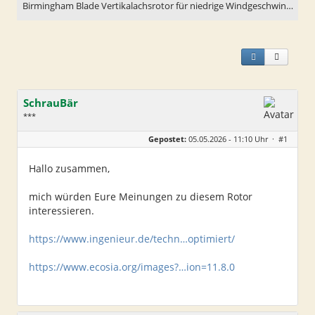
Birmingham Blade Vertikalachsrotor für niedrige Windgeschwin…
SchrauBär
***
Geschlecht:
keine Angabe
Gepostet:
05.05.2026 - 11:10 Uhr ·
#1
Alter:
51
Beiträge:
38
Dabei seit:
07 / 2013
Hallo zusammen,
mich würden Eure Meinungen zu diesem Rotor
interessieren.
https://www.ingenieur.de/techn…optimiert/
https://www.ecosia.org/images?…ion=11.8.0