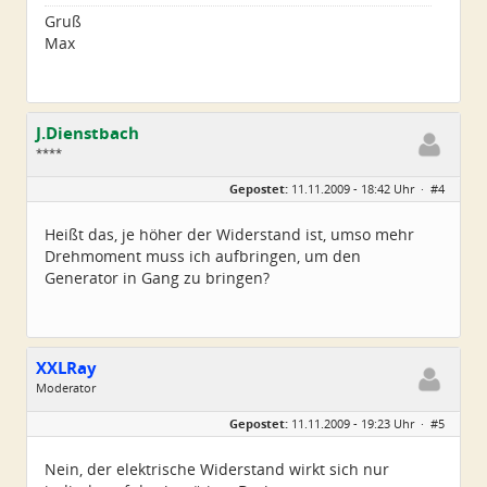
Gruß
Max
J.Dienstbach
****
Geschlecht:
Gepostet:
11.11.2009 - 18:42 Uhr ·
#4
Alter:
39
Beiträge:
57
Dabei seit:
11 / 2009
Heißt das, je höher der Widerstand ist, umso mehr
Drehmoment muss ich aufbringen, um den
Generator in Gang zu bringen?
XXLRay
Moderator
Geschlecht:
keine Angabe
Gepostet:
11.11.2009 - 19:23 Uhr ·
#5
Herkunft:
Süd-Niedersachsen
Homepage:
xxlray.bplaced.net
Beiträge:
6881
Nein, der elektrische Widerstand wirkt sich nur
Dabei seit:
11 / 2007