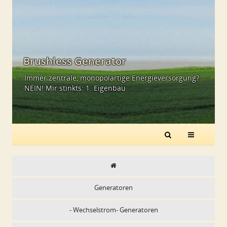
Brushless Generator
Immer zentrale, monopolartige Energieversorgung?
NEIN! Mir stinkts: 1. Eigenbau
Generatoren
- Wechselstrom- Generatoren