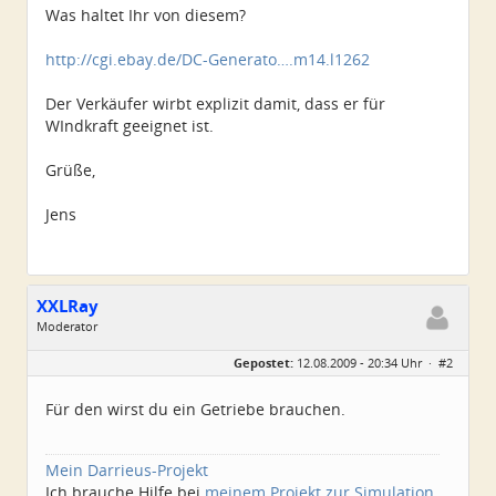
Was haltet Ihr von diesem?
http://cgi.ebay.de/DC-Generato….m14.l1262
Der Verkäufer wirbt explizit damit, dass er für
WIndkraft geeignet ist.
Grüße,
Jens
XXLRay
Moderator
Geschlecht:
keine Angabe
Gepostet:
12.08.2009 - 20:34 Uhr ·
#2
Herkunft:
Süd-Niedersachsen
Homepage:
xxlray.bplaced.net
Beiträge:
6881
Für den wirst du ein Getriebe brauchen.
Dabei seit:
11 / 2007
Mein Darrieus-Projekt
Ich brauche Hilfe bei
meinem Projekt zur Simulation