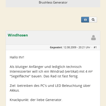
Brushless Generator
Windhosen
Geschlecht:
keine Angabe
Gepostet:
12.08.2009 - 20:21 Uhr ·
#1
Alter:
59
Beiträge:
1
Dabei seit:
08 / 2009
Hallo Ihr!
Als blutiger Anfänger und lediglich technisch
Interessierter will ich ein Windrad (vertikal) mit 4 m²
"Segelfläche" bauen. Das Rad ist fast fertig.
Ziel: betreiben des PC's und LED Beleuchtung über
Akkus.
Knackpunkt: der liebe Generator.