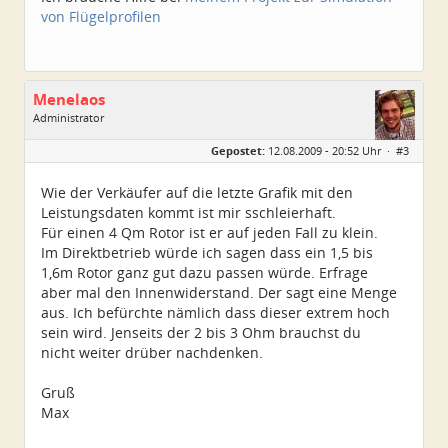
von Flügelprofilen
Menelaos
Administrator
Geschlecht:
Gepostet:
12.08.2009 - 20:52 Uhr ·
#3
Herkunft:
Elsfleth
Alter:
40
Beiträge:
4967
Wie der Verkäufer auf die letzte Grafik mit den
Dabei seit:
04 / 2007
Leistungsdaten kommt ist mir sschleierhaft.
Für einen 4 Qm Rotor ist er auf jeden Fall zu klein.
Im Direktbetrieb würde ich sagen dass ein 1,5 bis
1,6m Rotor ganz gut dazu passen würde. Erfrage
aber mal den Innenwiderstand. Der sagt eine Menge
aus. Ich befürchte nämlich dass dieser extrem hoch
sein wird. Jenseits der 2 bis 3 Ohm brauchst du
nicht weiter drüber nachdenken.
Gruß
Max