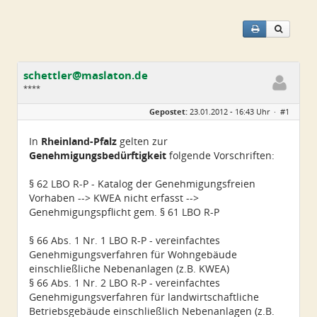
schettler@maslaton.de
****
Geschlecht:
Gepostet:
23.01.2012 - 16:43 Uhr ·
#1
Herkunft:
Leipzig
Homepage:
maslaton.de
Beiträge:
52
In
Rheinland-Pfalz
gelten zur
Dabei seit:
03 / 2011
Genehmigungsbedürftigkeit
folgende Vorschriften:
§ 62 LBO R-P - Katalog der Genehmigungsfreien
Vorhaben --> KWEA nicht erfasst -->
Genehmigungspflicht gem. § 61 LBO R-P
§ 66 Abs. 1 Nr. 1 LBO R-P - vereinfachtes
Genehmigungsverfahren für Wohngebäude
einschließliche Nebenanlagen (z.B. KWEA)
§ 66 Abs. 1 Nr. 2 LBO R-P - vereinfachtes
Genehmigungsverfahren für landwirtschaftliche
Betriebsgebäude einschließlich Nebenanlagen (z.B.