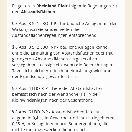
Beiträge:
52
Es gelten in
Rheinland-Pfalz
folgende Regelungen zu
Dabei seit:
03 / 2011
den
Abstandsflächen
:
§ 8 Abs. 8 S. 1 LBO R-P - für bauliche Anlagen mit der
Wirkung von Gebäuden gelten die
Abstandsflächenregelungen entsprechend
§ 8 Abs. 8 S. 2 LBO R-P - bauliche Anlagen könne
ohne die Einhaltung von Abstandsflächen oder mit
geringeren Abstandsflächen als gesetztlich
vorgegeben zulässig sein, wenn die Beleuchtung mit
Tageslicht nicht erheblich beeinträchtigt wird und
der Brandschutz gewährleistet ist
§ 8 Abs. 4 LBO R-P - Tiefe der Abstandsflächen
bemisst sich nach der Wandhöhe (H) --> bei
Kleinwindanlagen nach der Gesamthöhe
§ 8 Abs. 6 LBO R-P - Abstandsflächentiefe ist
allgemein 0,4 H; in Gewerbe- und Industriegebieten
0,25 H; in Kerngebieten und Sondergebieten, die
nicht Erholungszwecken dienen sind