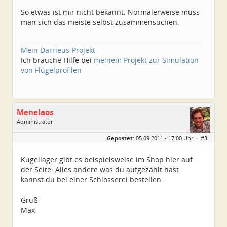
Beiträge:
6881
So etwas ist mir nicht bekannt. Normalerweise muss
Dabei seit:
11 / 2007
man sich das meiste selbst zusammensuchen.
Mein Darrieus-Projekt
Ich brauche Hilfe bei
meinem Projekt zur Simulation
von Flügelprofilen
Menelaos
Administrator
Geschlecht:
Gepostet:
05.09.2011 - 17:00 Uhr ·
#3
Herkunft:
Elsfleth
Alter:
40
Beiträge:
4967
Kugellager gibt es beispielsweise im Shop hier auf
Dabei seit:
04 / 2007
der Seite. Alles andere was du aufgezählt hast
kannst du bei einer Schlosserei bestellen.
Gruß
Max