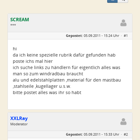
SCREAM
***
Geschlecht:
keine Angabe
Gepostet:
05.09.2011 - 15:24 Uhr ·
#1
Alter:
53
Beiträge:
46
Dabei seit:
08 / 2011
hi
da ich keine spezielle rubrik dafür gefunden hab
poste ichs mal hier
ich suche links zu händlern für eigentlich alles was
man so zum windradbau braucht
alu und edelstahlplatten ,material für den mastbau
,stahlseile ,kugellager u.s.w.
bitte postet alles was ihr so habt
XXLRay
Moderator
Geschlecht:
keine Angabe
Gepostet:
05.09.2011 - 15:33 Uhr ·
#2
Herkunft:
Süd-Niedersachsen
Homepage:
xxlray.bplaced.net