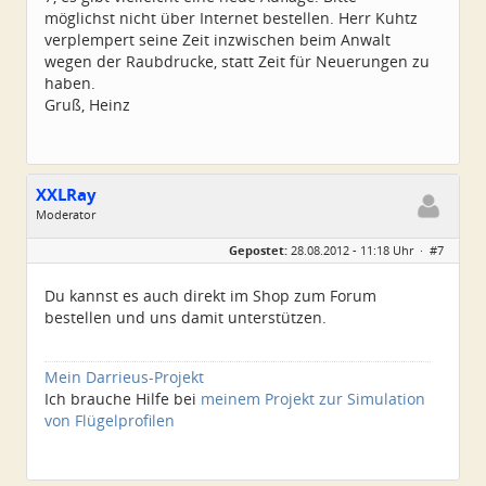
möglichst nicht über Internet bestellen. Herr Kuhtz
verplempert seine Zeit inzwischen beim Anwalt
wegen der Raubdrucke, statt Zeit für Neuerungen zu
haben.
Gruß, Heinz
XXLRay
Moderator
Geschlecht:
keine Angabe
Gepostet:
28.08.2012 - 11:18 Uhr ·
#7
Herkunft:
Süd-Niedersachsen
Homepage:
xxlray.bplaced.net
Beiträge:
6881
Du kannst es auch direkt im Shop zum Forum
Dabei seit:
11 / 2007
bestellen und uns damit unterstützen.
Mein Darrieus-Projekt
Ich brauche Hilfe bei
meinem Projekt zur Simulation
von Flügelprofilen