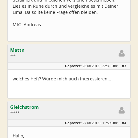
Lies es in Ruhe durch und vergleiche es mit Deiner
Lima. Da sollte keine Frage offen bleiben.
MfG. Andreas
Mattn
***
Geschlecht:
keine Angabe
Gepostet:
26.08.2012 - 22:31 Uhr ·
#3
Beiträge:
29
Dabei seit:
01 / 2009
welches Heft? Würde mich auch interessieren...
Gleichstrom
*****
Geschlecht:
keine Angabe
Gepostet:
27.08.2012 - 11:59 Uhr ·
#4
Alter:
66
Beiträge:
258
Dabei seit:
08 / 2009
Hallo,