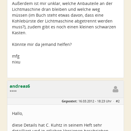
Außerdem ist mir unklar, welche Anbauteile an der
Lichtmaschine dran bleiben und welche weg
müssen (im Buch steht etwas davon, dass eine
Kohlebürste der Lichtmaschine abgetrennt werden
muss?), zudem gibt es noch einen kleinen schwarzen
Kasten.
Könnte mir da jemand helfen?
mfg
nixu
andreas6
****
Geschlecht:
keine Angabe
Gepostet:
16.03.2012 - 18:23 Uhr ·
#2
Alter:
66
Beiträge:
125
Dabei seit:
10 / 2010
Hallo,
diese Details hat C. Kuhtz in seinem Heft sehr
detailliert und in etlichen Versionen beschrieben.