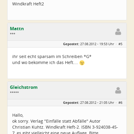
Windkraft Heft2
Mattn
***
Geschlecht:
keine Angabe
Gepostet:
27.08.2012 - 19:53 Uhr ·
#5
Beiträge:
29
Dabei seit:
01 / 2009
ihr seit echt sparsam im Schreiben *G*
und wo bekomme ich das Heft....
Gleichstrom
*****
Geschlecht:
keine Angabe
Gepostet:
27.08.2012 - 21:05 Uhr ·
#6
Alter:
66
Beiträge:
258
Dabei seit:
08 / 2009
Hallo,
ok sorry. Verlag "Einfälle statt Abfälle" Autor
Christian Kuhtz. Windkraft Heft-2. ISBN 3-924038-45-
7, es gibt vielleicht eine neue Auflage. Bitte