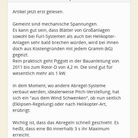
Alter:
72
Beiträge:
4550
Artikel jetzt erst gelesen.
Dabei seit:
06 / 2014
Gemeint sind mechanische Spannungen.
Es kann gut sein, dass Blätter von Großanlagen
sowohl bei Furl-Systemen als auch bei Helikopter-
Anlagen sehr bald brechen würden, wird bei ihnen
doch aus Kostengründen mit jedem Gramm (kG)
gegeizt.
Rein praktisch geht Piggott in der Bauanleitung von
2011 bis zum Rotor-D von 4,2 m. Die sind gut für
wesentlich mehr als 1 kW.
In dem Moment, wo andere Abregel-Systeme
verbaut werden, idealerweise Pitch-Verstellung, hat
sich ein "aus dem Wind Schwenken", ob nun seitlich
(Eklipsen-Regelung) oder nach Helikopter-Art,
erübrigt.
Wichtig ist, dass das Abregeln schnell geschieht. Es
heißt, dass eine Bö innerhalb 3 s ihr Maximum
erreicht.