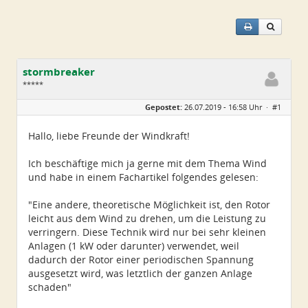
stormbreaker
*****
Geschlecht:
keine Angabe
Gepostet:
26.07.2019 - 16:58 Uhr ·
#1
Alter:
37
Beiträge:
210
Dabei seit:
03 / 2016
Hallo, liebe Freunde der Windkraft!
Ich beschäftige mich ja gerne mit dem Thema Wind
und habe in einem Fachartikel folgendes gelesen:
"Eine andere, theoretische Möglichkeit ist, den Rotor
leicht aus dem Wind zu drehen, um die Leistung zu
verringern. Diese Technik wird nur bei sehr kleinen
Anlagen (1 kW oder darunter) verwendet, weil
dadurch der Rotor einer periodischen Spannung
ausgesetzt wird, was letztlich der ganzen Anlage
schaden"