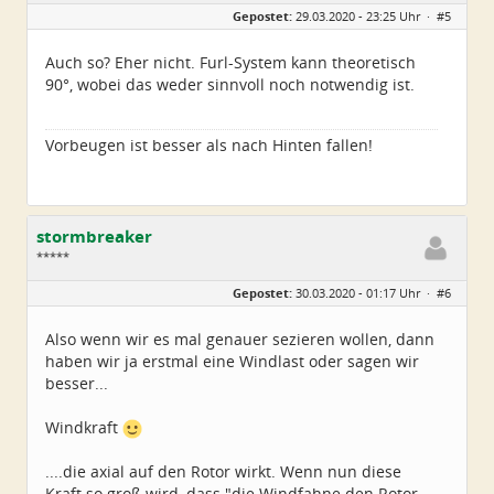
Geschlecht:
Gepostet:
29.03.2020 - 23:25 Uhr ·
#5
Herkunft:
Wurzen
Alter:
72
Beiträge:
4550
Auch so? Eher nicht. Furl-System kann theoretisch
Dabei seit:
06 / 2014
90°, wobei das weder sinnvoll noch notwendig ist.
Vorbeugen ist besser als nach Hinten fallen!
stormbreaker
*****
Geschlecht:
keine Angabe
Gepostet:
30.03.2020 - 01:17 Uhr ·
#6
Alter:
37
Beiträge:
210
Dabei seit:
03 / 2016
Also wenn wir es mal genauer sezieren wollen, dann
haben wir ja erstmal eine Windlast oder sagen wir
besser...
Windkraft
....die axial auf den Rotor wirkt. Wenn nun diese
Kraft so groß wird, dass "die Windfahne den Rotor