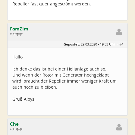
Repeller fast quer angeströmt werden.
FamZim
*!*!*!*!*
Geschlecht:
Gepostet:
29.03.2020 - 19:33 Uhr ·
#4
Alter:
77
Beiträge:
2350
Dabei seit:
08 / 2014
Hallo
Ich denke das ist bei einer Helianlage auch so.
Und wenn der Rotor mit Generator hochgeklapt
wird, braucht der Repeller immer weniger Kraft um
auch hoch zu bleiben.
Gruß Aloys.
Che
*!*!*!*!*