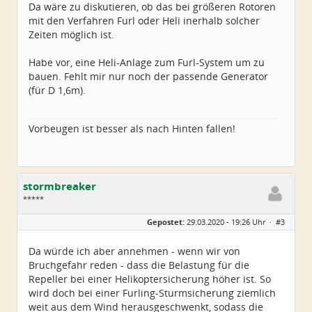
Da wäre zu diskutieren, ob das bei größeren Rotoren
mit den Verfahren Furl oder Heli inerhalb solcher
Zeiten möglich ist.
Habe vor, eine Heli-Anlage zum Furl-System um zu
bauen. Fehlt mir nur noch der passende Generator
(für D 1,6m).
Vorbeugen ist besser als nach Hinten fallen!
stormbreaker
*****
Geschlecht:
keine Angabe
Gepostet:
29.03.2020 - 19:26 Uhr ·
#3
Alter:
37
Beiträge:
210
Dabei seit:
03 / 2016
Da würde ich aber annehmen - wenn wir von
Bruchgefahr reden - dass die Belastung für die
Repeller bei einer Helikoptersicherung höher ist. So
wird doch bei einer Furling-Sturmsicherung ziemlich
weit aus dem Wind herausgeschwenkt, sodass die