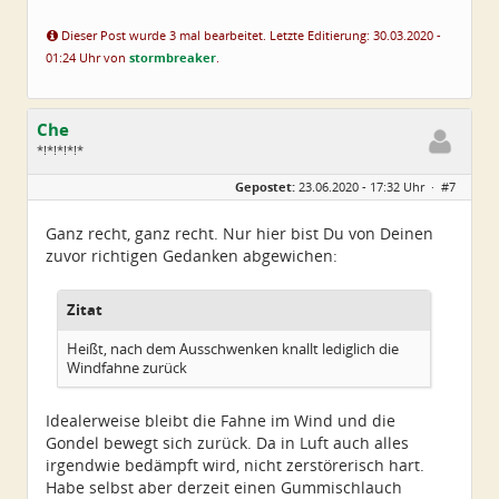
Dieser Post wurde 3 mal bearbeitet. Letzte Editierung: 30.03.2020 -
01:24 Uhr von
stormbreaker
.
Che
*!*!*!*!*
Geschlecht:
Gepostet:
23.06.2020 - 17:32 Uhr ·
#7
Herkunft:
Wurzen
Alter:
72
Beiträge:
4550
Ganz recht, ganz recht. Nur hier bist Du von Deinen
Dabei seit:
06 / 2014
zuvor richtigen Gedanken abgewichen:
Zitat
Heißt, nach dem Ausschwenken knallt lediglich die
Windfahne zurück
Idealerweise bleibt die Fahne im Wind und die
Gondel bewegt sich zurück. Da in Luft auch alles
irgendwie bedämpft wird, nicht zerstörerisch hart.
Habe selbst aber derzeit einen Gummischlauch