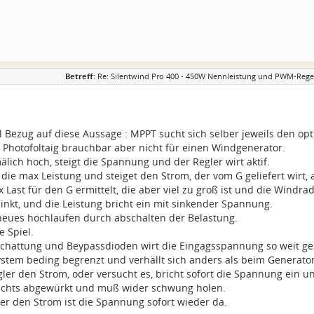
Betreff:
Re: Silentwind Pro 400 - 450W Nennleistung und PWM-Regel
 Bezug auf diese Aussage : MPPT sucht sich selber jeweils den op
r Photofoltaig brauchbar aber nicht für einen Windgenerator.
älich hoch, steigt die Spannung und der Regler wirt aktif.
 die max Leistung und steiget den Strom, der vom G geliefert wirt
x Last für den G ermittelt, die aber viel zu groß ist und die Windra
inkt, und die Leistung bricht ein mit sinkender Spannung.
 neues hochlaufen durch abschalten der Belastung.
 Spiel.
schattung und Beypassdioden wirt die Eingagsspannung so weit ges
ystem beding begrenzt und verhällt sich anders als beim Generator
ler den Strom, oder versucht es, bricht sofort die Spannung ein un
nichts abgewürkt und muß wider schwung holen.
er den Strom ist die Spannung sofort wieder da.