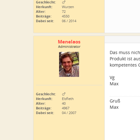
Geschlecht:
Herkunft:
Wurzen
Alter:
72
Beiträge:
4550
Dabei seit:
06 / 2014
Menelaos
Administrator
Das muss nich
Produkt ist au
kompetentes Ge
Vg
Max
Geschlecht:
Herkunft:
Elsfleth
Gruß
Alter:
40
Max
Beiträge:
4967
Dabei seit:
04 / 2007