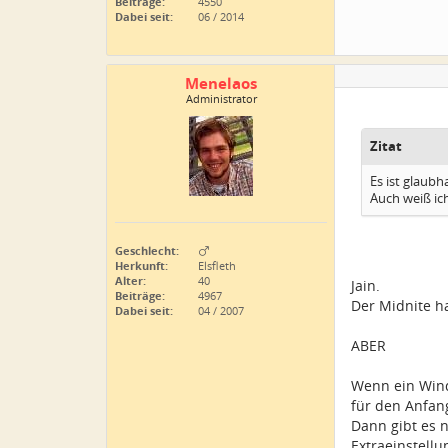
Beiträge:
4550
Dabei seit:
06 / 2014
Menelaos
Administrator
Zitat
Es ist glaubh
Auch weiß ic
Geschlecht:
Herkunft:
Elsfleth
Alter:
40
Jain.
Beiträge:
4967
Der Midnite h
Dabei seit:
04 / 2007
ABER
Wenn ein Winds
für den Anfan
Dann gibt es 
Extraeinstell