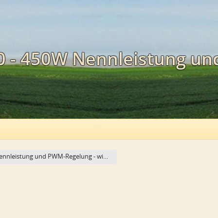
00 - 450W Nennleistung u
Nennleistung und PWM-Regelung - wi…