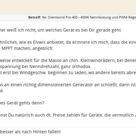
Betreff:
Re: Silentwind Pro 400 - 450W Nennleistung und PWM-Regel
er weiß ich nicht, um welches Gerät es bei Dir gerade geht.
liches, wie es Elvwis anbietet, da erinnere ich mich, dass die ei
ür MPPT machen, angeblich.
rweise entwickelt für die Masse an chin. Kleinwindrädern, bei den
spannung bei Nenndrehzahl, ganz orthodox.
t erst bei Windgeschw. beginnen zu laden, wo andere bereits abre
 an einen richtig dimensionierten Generator an schließt, dann is
d.
hes Gerät gehts denn?
st Du natürlich auch dt. Preise zahlen für Geräte, die vermutlich 
besser als nach Hinten fallen!