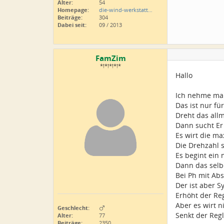
Alter:
54
Homepage:
die-wind-werkstatt…
Beiträge:
304
Dabei seit:
09 / 2013
FamZim
*!*!*!*!*
Hallo
Ich nehme mal
Das ist nur fü
Dreht das allm
Dann sucht Er
Es wirt die ma
Die Drehzahl s
Es begint ein
Dann das selbe
Bei Ph mit Ab
Der ist aber S
Erhöht der Reg
Aber es wirt 
Geschlecht:
Senkt der Regl
Alter:
77
Beiträge:
2350