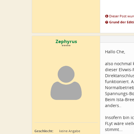
Dieser Post wurd
Grund der Edit
Zephyrus
*****
Hallo Che,
also nochmal k
dieser Elvwis-
Direktanschlu
funktioniert.
Normalbetrieb 
Spannungs-Boo
Beim Ista-Bree
anders..
Insofern bin 
FLyt wäre viel
stimmt...
Geschlecht:
keine Angabe