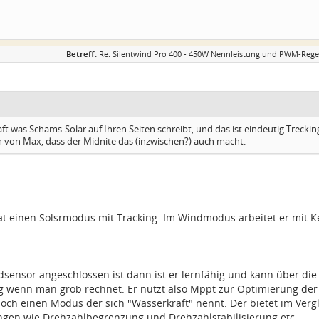
Betreff:
Re: Silentwind Pro 400 - 450W Nennleistung und PWM-Regel
aft was Schams-Solar auf Ihren Seiten schreibt, und das ist eindeutig Treckin
h von Max, dass der Midnite das (inzwischen?) auch macht.
at einen Solsrmodus mit Tracking. Im Windmodus arbeitet er mit K
ensor angeschlossen ist dann ist er lernfähig und kann über die Z
g wenn man grob rechnet. Er nutzt also Mppt zur Optimierung der 
noch einen Modus der sich "Wasserkraft" nennt. Der bietet im Ver
ungen wie Drehzahlbegrenzung und Drehzahlstabilisierung etc.