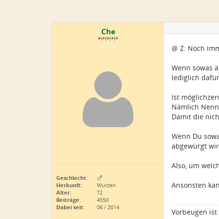
Che
*!*!*!*!*
@ Z: Noch imm
Wenn sowas ähn
lediglich daf
Ist möglichze
Nämlich Nenn
Damit die nich
Wenn Du sowas
abgewürgt wir
Also, um welc
Geschlecht:
Ansonsten kann
Herkunft:
Wurzen
Alter:
72
Beiträge:
4550
Dabei seit:
06 / 2014
Vorbeugen ist 