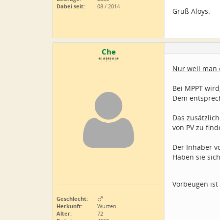
Dabei seit:
08 / 2014
Gruß Aloys.
Che
*!*!*!*!*
Nur weil man e
Bei MPPT wird,
Dem entsprech
Das zusätzlic
von PV zu fin
Der Inhaber v
Haben sie sich
Vorbeugen ist 
Geschlecht:
Herkunft:
Wurzen
Alter:
72