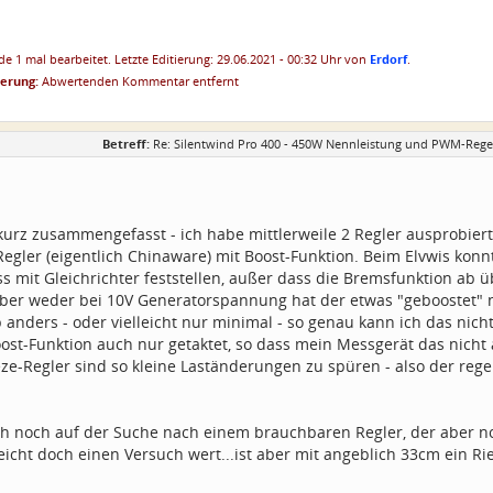
e 1 mal bearbeitet. Letzte Editierung: 29.06.2021 - 00:32 Uhr von
Erdorf
.
ierung:
Abwertenden Kommentar entfernt
Betreff:
Re: Silentwind Pro 400 - 450W Nennleistung und PWM-Regel
urz zusammengefasst - ich habe mittlerweile 2 Regler ausprobiert 
Regler (eigentlich Chinaware) mit Boost-Funktion. Beim Elvwis konn
ss mit Gleichrichter feststellen, außer dass die Bremsfunktion a
 Aber weder bei 10V Generatorspannung hat der etwas "geboostet"
anders - oder vielleicht nur minimal - so genau kann ich das nicht
st-Funktion auch nur getaktet, so dass mein Messgerät das nicht a
ze-Regler sind so kleine Laständerungen zu spüren - also der rege
ich noch auf der Suche nach einem brauchbaren Regler, der aber no
leicht doch einen Versuch wert...ist aber mit angeblich 33cm ein R