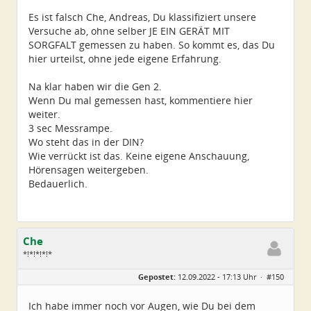
Es ist falsch Che, Andreas, Du klassifiziert unsere
Versuche ab, ohne selber JE EIN GERÄT MIT
SORGFALT gemessen zu haben. So kommt es, das Du
hier urteilst, ohne jede eigene Erfahrung.
Na klar haben wir die Gen 2.
Wenn Du mal gemessen hast, kommentiere hier
weiter.
3 sec Messrampe.
Wo steht das in der DIN?
Wie verrückt ist das. Keine eigene Anschauung,
Hörensagen weitergeben.
Bedauerlich.
Che
*!*!*!*!*
Geschlecht:
Gepostet:
12.09.2022 - 17:13 Uhr ·
#150
Herkunft:
Wurzen
Alter:
72
Beiträge:
4550
Ich habe immer noch vor Augen, wie Du bei dem
Dabei seit:
06 / 2014