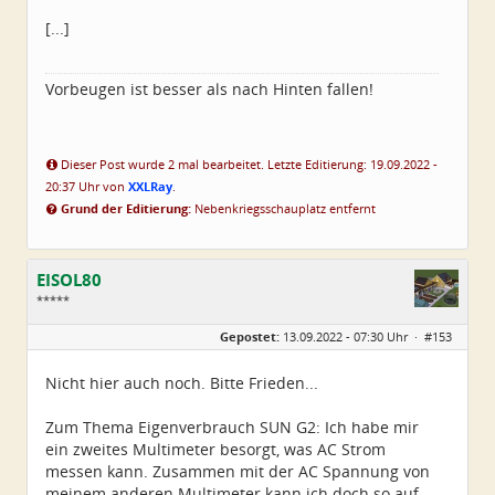
Alter:
72
Beiträge:
4550
[...]
Dabei seit:
06 / 2014
Vorbeugen ist besser als nach Hinten fallen!
Dieser Post wurde 2 mal bearbeitet. Letzte Editierung: 19.09.2022 -
20:37 Uhr von
XXLRay
.
Grund der Editierung:
Nebenkriegsschauplatz entfernt
EISOL80
*****
Geschlecht:
Gepostet:
13.09.2022 - 07:30 Uhr ·
#153
Herkunft:
Ostthüringen
Alter:
45
Beiträge:
250
Nicht hier auch noch. Bitte Frieden...
Dabei seit:
07 / 2022
Zum Thema Eigenverbrauch SUN G2: Ich habe mir
ein zweites Multimeter besorgt, was AC Strom
messen kann. Zusammen mit der AC Spannung von
meinem anderen Multimeter kann ich doch so auf