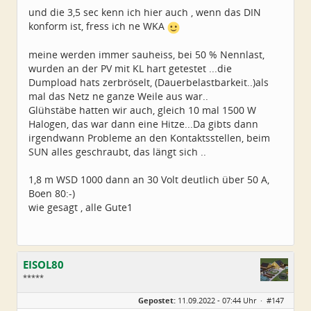
und die 3,5 sec kenn ich hier auch , wenn das DIN
konform ist, fress ich ne WKA
meine werden immer sauheiss, bei 50 % Nennlast,
wurden an der PV mit KL hart getestet ...die
Dumpload hats zerbröselt, (Dauerbelastbarkeit..)als
mal das Netz ne ganze Weile aus war..
Glühstäbe hatten wir auch, gleich 10 mal 1500 W
Halogen, das war dann eine Hitze...Da gibts dann
irgendwann Probleme an den Kontaktsstellen, beim
SUN alles geschraubt, das längt sich ..
1,8 m WSD 1000 dann an 30 Volt deutlich über 50 A,
Boen 80:-)
wie gesagt , alle Gute1
EISOL80
*****
Geschlecht:
Gepostet:
11.09.2022 - 07:44 Uhr ·
#147
Herkunft:
Ostthüringen