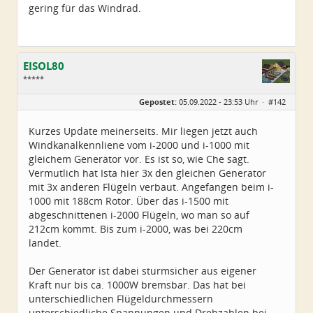
gering für das Windrad.
EISOL80
*****
Geschlecht:
Gepostet:
05.09.2022 - 23:53 Uhr ·
#142
Herkunft:
Ostthüringen
Alter:
45
Beiträge:
250
Kurzes Update meinerseits. Mir liegen jetzt auch
Dabei seit:
07 / 2022
Windkanalkennliene vom i-2000 und i-1000 mit
gleichem Generator vor. Es ist so, wie Che sagt.
Vermutlich hat Ista hier 3x den gleichen Generator
mit 3x anderen Flügeln verbaut. Angefangen beim i-
1000 mit 188cm Rotor. Über das i-1500 mit
abgeschnittenen i-2000 Flügeln, wo man so auf
212cm kommt. Bis zum i-2000, was bei 220cm
landet.
Der Generator ist dabei sturmsicher aus eigener
Kraft nur bis ca. 1000W bremsbar. Das hat bei
unterschiedlichen Flügeldurchmessern
unterschiedliche Spannungen und Drehzahlen bei