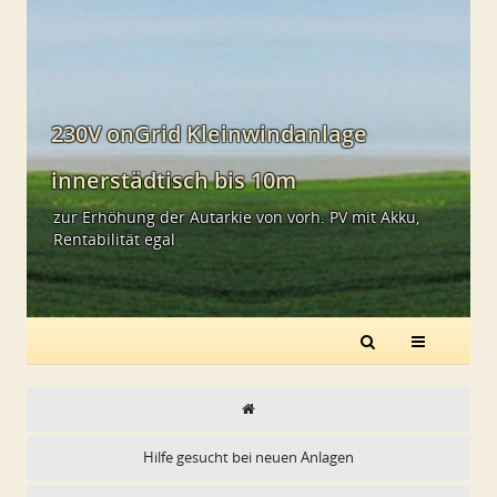
230V onGrid Kleinwindanlage
innerstädtisch bis 10m
zur Erhöhung der Autarkie von vorh. PV mit Akku,
Rentabilität egal
Hilfe gesucht bei neuen Anlagen