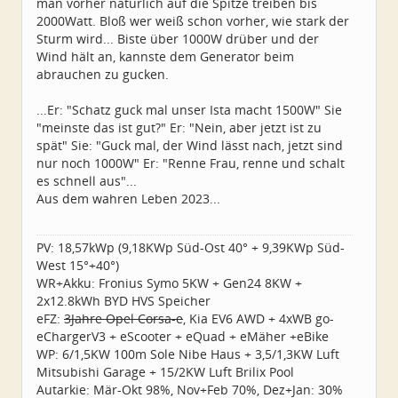
man vorher natürlich auf die Spitze treiben bis
2000Watt. Bloß wer weiß schon vorher, wie stark der
Sturm wird... Biste über 1000W drüber und der
Wind hält an, kannste dem Generator beim
abrauchen zu gucken.
...Er: "Schatz guck mal unser Ista macht 1500W" Sie
"meinste das ist gut?" Er: "Nein, aber jetzt ist zu
spät" Sie: "Guck mal, der Wind lässt nach, jetzt sind
nur noch 1000W" Er: "Renne Frau, renne und schalt
es schnell aus"...
Aus dem wahren Leben 2023...
PV: 18,57kWp (9,18KWp Süd-Ost 40° + 9,39KWp Süd-
West 15°+40°)
WR+Akku: Fronius Symo 5KW + Gen24 8KW +
2x12.8kWh BYD HVS Speicher
eFZ:
3Jahre Opel Corsa-e
, Kia EV6 AWD + 4xWB go-
eChargerV3 + eScooter + eQuad + eMäher +eBike
WP: 6/1,5KW 100m Sole Nibe Haus + 3,5/1,3KW Luft
Mitsubishi Garage + 15/2KW Luft Brilix Pool
Autarkie: Mär-Okt 98%, Nov+Feb 70%, Dez+Jan: 30%