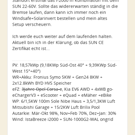
Standort erstmal das i-2000 in Kombination mit dem
SUN 22-60V. Sollte das widererwarten ständig in die
Bremse laufen, dann kann ich immer noch ein
Windsafe+Solarinvert bestellen und mein altes
Setup verscheuern.
Ich werde euch weiter auf dem laufenden halten.
Aktuell bin ich in der Klärung, ob das SUN CE
Zertifikat echt ist...
PV: 18,57kWp (9,18KWp Süd-Ost 40° + 9,39KWp Süd-
West 15°+40°)
WR+Akku: Fronius Symo 5KW + Gen24 8KW +
2x12.8kWh BYD HVS Speicher
eFZ:
3Jahre Opel Corsa-e
, Kia EV6 AWD + 4xWB go-
eChargerV3 + eScooter + eQuad + eMäher +eBike
WP: 6/1,5KW 100m Sole Nibe Haus + 3,5/1,3KW Luft
Mitsubishi Garage + 15/2KW Luft Brilix Pool
Autarkie: Mär-Okt 98%, Nov+Feb 70%, Dez+Jan: 30%
Wind: IstaBreeze i2000 + SUN-1000G2-WAL ongrid