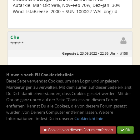
Autarkie: Mär-Okt 98%, Nov+Feb 70%, Dez+Jan: 30%
Wind: IstaBreeze i2000 + SUN-1000G2-WAL ongrid
Che
*!*!*!*!*
Geschlecht:
Gepostet:
23.09.2022 - 22:36 Uhr ·
#158
Herkunft:
Wurzen
Alter:
72
Beiträge:
4550
Dabei seit:
06 / 2014
Hinweis nach EU Cookierichtlinie
Zitat
Diese Seite verwendet Cookies, um den Login und ungelesen
Den Blitz wird es freuen...
Markierungen zu verwalten. Mit dem surfen auf dieser Seite erklärst
Du Dich damit einverstanden, dass Cookies gesetzt werden. Mit der
Option ganz unten auf der Seite "Cookies von diesem Forum
Nur die Ruhe!
Dazwischen ist immer noch ne
entfernen" kannst Du alle Cookies, die von diesem Forum gesetzt
Wicklungsisolierung für mind. 4 kV!
wurden, von Deinem Computer entfernen lassen. Weitere
Die wirkt auch bezüglich der 35V AC, wenn Du die
Informationen findest Du in unserer
Cookierichtlinie
.
richtig gemessen hast.
War der N-Leiter vom Netz auch am N-Anschluss
Cookies von diesem Forum entfernen
OK
vom WR angeschlosen?