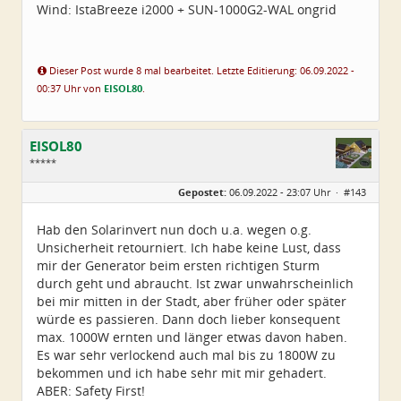
Wind: IstaBreeze i2000 + SUN-1000G2-WAL ongrid
Dieser Post wurde 8 mal bearbeitet. Letzte Editierung: 06.09.2022 -
00:37 Uhr von
EISOL80
.
EISOL80
*****
Geschlecht:
Gepostet:
06.09.2022 - 23:07 Uhr ·
#143
Herkunft:
Ostthüringen
Alter:
45
Beiträge:
250
Hab den Solarinvert nun doch u.a. wegen o.g.
Dabei seit:
07 / 2022
Unsicherheit retourniert. Ich habe keine Lust, dass
mir der Generator beim ersten richtigen Sturm
durch geht und abraucht. Ist zwar unwahrscheinlich
bei mir mitten in der Stadt, aber früher oder später
würde es passieren. Dann doch lieber konsequent
max. 1000W ernten und länger etwas davon haben.
Es war sehr verlockend auch mal bis zu 1800W zu
bekommen und ich habe sehr mit mir gehadert.
ABER: Safety First!