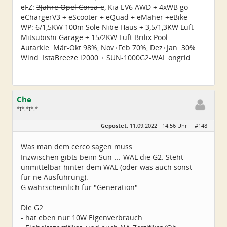
eFZ:
3Jahre Opel Corsa-e
, Kia EV6 AWD + 4xWB go-
eChargerV3 + eScooter + eQuad + eMäher +eBike
WP: 6/1,5KW 100m Sole Nibe Haus + 3,5/1,3KW Luft
Mitsubishi Garage + 15/2KW Luft Brilix Pool
Autarkie: Mär-Okt 98%, Nov+Feb 70%, Dez+Jan: 30%
Wind: IstaBreeze i2000 + SUN-1000G2-WAL ongrid
Che
*!*!*!*!*
Geschlecht:
Gepostet:
11.09.2022 - 14:56 Uhr ·
#148
Herkunft:
Wurzen
Alter:
72
Beiträge:
4550
Was man dem cerco sagen muss:
Dabei seit:
06 / 2014
Inzwischen gibts beim Sun-...-WAL die G2. Steht
unmittelbar hinter dem WAL (oder was auch sonst
für ne Ausführung).
G wahrscheinlich für "Generation".
Die G2
- hat eben nur 10W Eigenverbrauch.