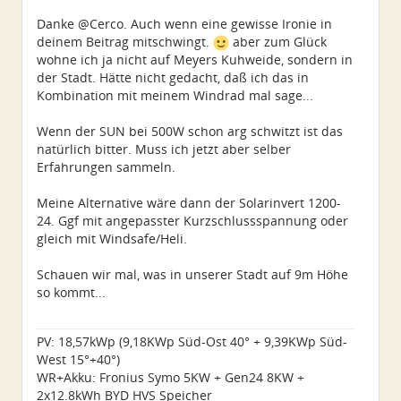
Alter:
45
Beiträge:
250
Danke @Cerco. Auch wenn eine gewisse Ironie in
Dabei seit:
07 / 2022
deinem Beitrag mitschwingt.
aber zum Glück
wohne ich ja nicht auf Meyers Kuhweide, sondern in
der Stadt. Hätte nicht gedacht, daß ich das in
Kombination mit meinem Windrad mal sage...
Wenn der SUN bei 500W schon arg schwitzt ist das
natürlich bitter. Muss ich jetzt aber selber
Erfahrungen sammeln.
Meine Alternative wäre dann der Solarinvert 1200-
24. Ggf mit angepasster Kurzschlussspannung oder
gleich mit Windsafe/Heli.
Schauen wir mal, was in unserer Stadt auf 9m Höhe
so kommt...
PV: 18,57kWp (9,18KWp Süd-Ost 40° + 9,39KWp Süd-
West 15°+40°)
WR+Akku: Fronius Symo 5KW + Gen24 8KW +
2x12.8kWh BYD HVS Speicher