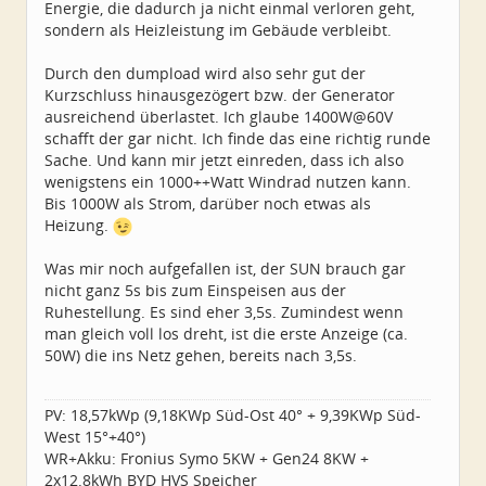
Energie, die dadurch ja nicht einmal verloren geht,
sondern als Heizleistung im Gebäude verbleibt.
Durch den dumpload wird also sehr gut der
Kurzschluss hinausgezögert bzw. der Generator
ausreichend überlastet. Ich glaube 1400W@60V
schafft der gar nicht. Ich finde das eine richtig runde
Sache. Und kann mir jetzt einreden, dass ich also
wenigstens ein 1000++Watt Windrad nutzen kann.
Bis 1000W als Strom, darüber noch etwas als
Heizung.
Was mir noch aufgefallen ist, der SUN brauch gar
nicht ganz 5s bis zum Einspeisen aus der
Ruhestellung. Es sind eher 3,5s. Zumindest wenn
man gleich voll los dreht, ist die erste Anzeige (ca.
50W) die ins Netz gehen, bereits nach 3,5s.
PV: 18,57kWp (9,18KWp Süd-Ost 40° + 9,39KWp Süd-
West 15°+40°)
WR+Akku: Fronius Symo 5KW + Gen24 8KW +
2x12.8kWh BYD HVS Speicher