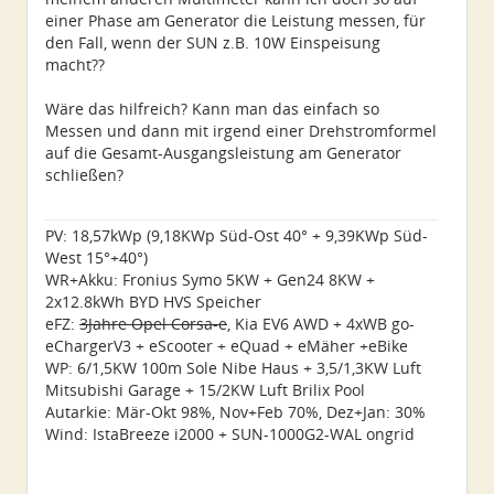
einer Phase am Generator die Leistung messen, für
den Fall, wenn der SUN z.B. 10W Einspeisung
macht??
Wäre das hilfreich? Kann man das einfach so
Messen und dann mit irgend einer Drehstromformel
auf die Gesamt-Ausgangsleistung am Generator
schließen?
PV: 18,57kWp (9,18KWp Süd-Ost 40° + 9,39KWp Süd-
West 15°+40°)
WR+Akku: Fronius Symo 5KW + Gen24 8KW +
2x12.8kWh BYD HVS Speicher
eFZ:
3Jahre Opel Corsa-e
, Kia EV6 AWD + 4xWB go-
eChargerV3 + eScooter + eQuad + eMäher +eBike
WP: 6/1,5KW 100m Sole Nibe Haus + 3,5/1,3KW Luft
Mitsubishi Garage + 15/2KW Luft Brilix Pool
Autarkie: Mär-Okt 98%, Nov+Feb 70%, Dez+Jan: 30%
Wind: IstaBreeze i2000 + SUN-1000G2-WAL ongrid