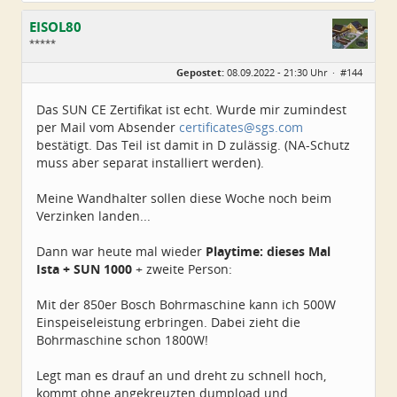
EISOL80
*****
Geschlecht:
Gepostet:
08.09.2022 - 21:30 Uhr ·
#144
Herkunft:
Ostthüringen
Alter:
45
Beiträge:
250
Das SUN CE Zertifikat ist echt. Wurde mir zumindest
Dabei seit:
07 / 2022
per Mail vom Absender
certificates@sgs.com
bestätigt. Das Teil ist damit in D zulässig. (NA-Schutz
muss aber separat installiert werden).
Meine Wandhalter sollen diese Woche noch beim
Verzinken landen...
Dann war heute mal wieder
Playtime: dieses Mal
Ista + SUN 1000
+ zweite Person:
Mit der 850er Bosch Bohrmaschine kann ich 500W
Einspeiseleistung erbringen. Dabei zieht die
Bohrmaschine schon 1800W!
Legt man es drauf an und dreht zu schnell hoch,
kommt ohne angekreuzten dumpload und