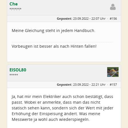
Che
*!*!*!*!*
Geschlecht:
Gepostet:
23.09.2022 - 22:07 Uhr ·
#156
Herkunft:
Wurzen
Alter:
72
Beiträge:
4550
Meine Gleichung steht in jedem Handbuch.
Dabei seit:
06 / 2014
Vorbeugen ist besser als nach Hinten fallen!
EISOL80
*****
Geschlecht:
Gepostet:
23.09.2022 - 22:21 Uhr ·
#157
Herkunft:
Ostthüringen
Alter:
45
Beiträge:
250
Ja, hat mir mein Elektriker auch schon bestätigt, dass
Dabei seit:
07 / 2022
passt. Wobei er anmerkte, dass man das nicht
statisch sehen kann, sondern sich der Wert mit jeder
Erhöhung der Einspeisung ändert. Was meine
Messwerte ja wohl auch wiederspiegeln.