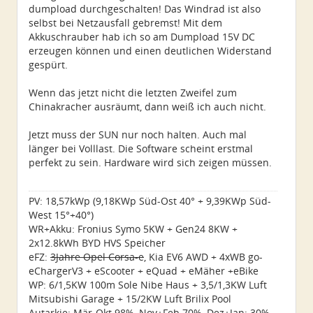
dumpload durchgeschalten! Das Windrad ist also
selbst bei Netzausfall gebremst! Mit dem
Akkuschrauber hab ich so am Dumpload 15V DC
erzeugen können und einen deutlichen Widerstand
gespürt.
Wenn das jetzt nicht die letzten Zweifel zum
Chinakracher ausräumt, dann weiß ich auch nicht.
Jetzt muss der SUN nur noch halten. Auch mal
länger bei Volllast. Die Software scheint erstmal
perfekt zu sein. Hardware wird sich zeigen müssen.
PV: 18,57kWp (9,18KWp Süd-Ost 40° + 9,39KWp Süd-
West 15°+40°)
WR+Akku: Fronius Symo 5KW + Gen24 8KW +
2x12.8kWh BYD HVS Speicher
eFZ:
3Jahre Opel Corsa-e
, Kia EV6 AWD + 4xWB go-
eChargerV3 + eScooter + eQuad + eMäher +eBike
WP: 6/1,5KW 100m Sole Nibe Haus + 3,5/1,3KW Luft
Mitsubishi Garage + 15/2KW Luft Brilix Pool
Autarkie: Mär-Okt 98%, Nov+Feb 70%, Dez+Jan: 30%