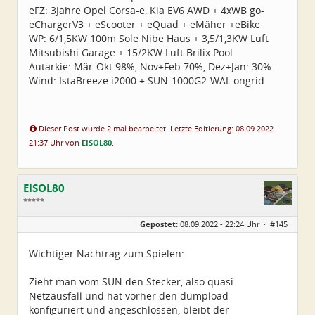
eFZ:
3Jahre Opel Corsa-e
, Kia EV6 AWD + 4xWB go-
eChargerV3 + eScooter + eQuad + eMäher +eBike
WP: 6/1,5KW 100m Sole Nibe Haus + 3,5/1,3KW Luft
Mitsubishi Garage + 15/2KW Luft Brilix Pool
Autarkie: Mär-Okt 98%, Nov+Feb 70%, Dez+Jan: 30%
Wind: IstaBreeze i2000 + SUN-1000G2-WAL ongrid
Dieser Post wurde 2 mal bearbeitet. Letzte Editierung: 08.09.2022 -
21:37 Uhr von
EISOL80
.
EISOL80
*****
Geschlecht:
Gepostet:
08.09.2022 - 22:24 Uhr ·
#145
Herkunft:
Ostthüringen
Alter:
45
Beiträge:
250
Wichtiger Nachtrag zum Spielen:
Dabei seit:
07 / 2022
Zieht man vom SUN den Stecker, also quasi
Netzausfall und hat vorher den dumpload
konfiguriert und angeschlossen, bleibt der