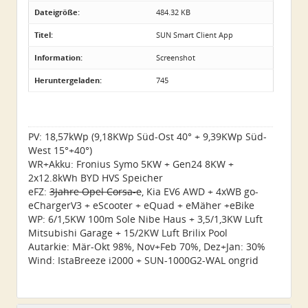
Dateigröße:
484.32 KB
Titel:
SUN Smart Client App
Information:
Screenshot
Heruntergeladen:
745
PV: 18,57kWp (9,18KWp Süd-Ost 40° + 9,39KWp Süd-
West 15°+40°)
WR+Akku: Fronius Symo 5KW + Gen24 8KW +
2x12.8kWh BYD HVS Speicher
eFZ:
3Jahre Opel Corsa-e
, Kia EV6 AWD + 4xWB go-
eChargerV3 + eScooter + eQuad + eMäher +eBike
WP: 6/1,5KW 100m Sole Nibe Haus + 3,5/1,3KW Luft
Mitsubishi Garage + 15/2KW Luft Brilix Pool
Autarkie: Mär-Okt 98%, Nov+Feb 70%, Dez+Jan: 30%
Wind: IstaBreeze i2000 + SUN-1000G2-WAL ongrid