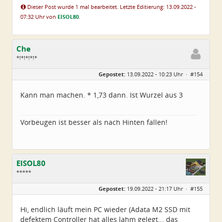
Dieser Post wurde 1 mal bearbeitet. Letzte Editierung: 13.09.2022 -
07:32 Uhr von
EISOL80
.
Che
*!*!*!*!*
Geschlecht:
Gepostet:
13.09.2022 - 10:23 Uhr ·
#154
Herkunft:
Wurzen
Alter:
72
Beiträge:
4550
Kann man machen. * 1,73 dann. Ist Wurzel aus 3
Dabei seit:
06 / 2014
Vorbeugen ist besser als nach Hinten fallen!
EISOL80
*****
Geschlecht:
Gepostet:
19.09.2022 - 21:17 Uhr ·
#155
Herkunft:
Ostthüringen
Alter:
45
Beiträge:
250
Hi, endlich läuft mein PC wieder (Adata M2 SSD mit
Dabei seit:
07 / 2022
defektem Controller hat alles lahm gelegt... das