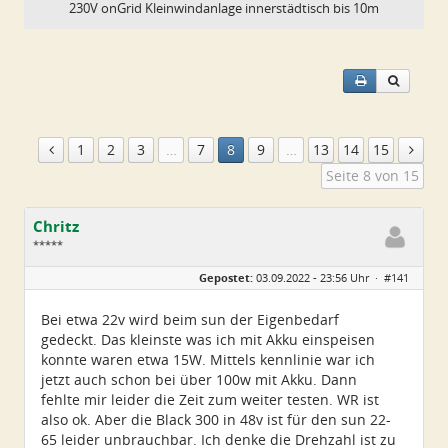
230V onGrid Kleinwindanlage innerstädtisch bis 10m
1
2
3
…
7
8
9
…
13
14
15
Seite 8 von 15
Chritz
*****
Geschlecht:
keine Angabe
Gepostet:
03.09.2022 - 23:56 Uhr ·
#141
Alter:
49
Beiträge:
310
Dabei seit:
02 / 2022
Bei etwa 22v wird beim sun der Eigenbedarf
gedeckt. Das kleinste was ich mit Akku einspeisen
konnte waren etwa 15W. Mittels kennlinie war ich
jetzt auch schon bei über 100w mit Akku. Dann
fehlte mir leider die Zeit zum weiter testen. WR ist
also ok. Aber die Black 300 in 48v ist für den sun 22-
65 leider unbrauchbar. Ich denke die Drehzahl ist zu