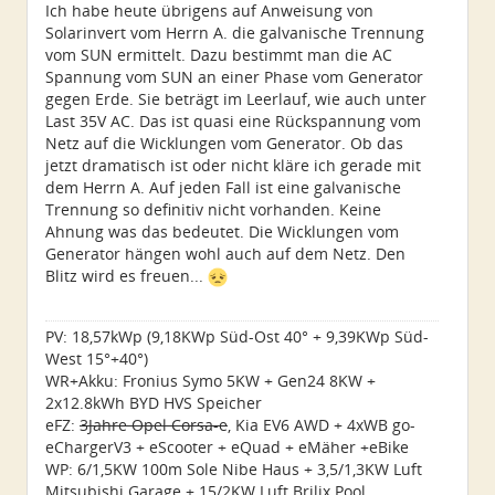
Ich habe heute übrigens auf Anweisung von
Solarinvert vom Herrn A. die galvanische Trennung
vom SUN ermittelt. Dazu bestimmt man die AC
Spannung vom SUN an einer Phase vom Generator
gegen Erde. Sie beträgt im Leerlauf, wie auch unter
Last 35V AC. Das ist quasi eine Rückspannung vom
Netz auf die Wicklungen vom Generator. Ob das
jetzt dramatisch ist oder nicht kläre ich gerade mit
dem Herrn A. Auf jeden Fall ist eine galvanische
Trennung so definitiv nicht vorhanden. Keine
Ahnung was das bedeutet. Die Wicklungen vom
Generator hängen wohl auch auf dem Netz. Den
Blitz wird es freuen...
PV: 18,57kWp (9,18KWp Süd-Ost 40° + 9,39KWp Süd-
West 15°+40°)
WR+Akku: Fronius Symo 5KW + Gen24 8KW +
2x12.8kWh BYD HVS Speicher
eFZ:
3Jahre Opel Corsa-e
, Kia EV6 AWD + 4xWB go-
eChargerV3 + eScooter + eQuad + eMäher +eBike
WP: 6/1,5KW 100m Sole Nibe Haus + 3,5/1,3KW Luft
Mitsubishi Garage + 15/2KW Luft Brilix Pool