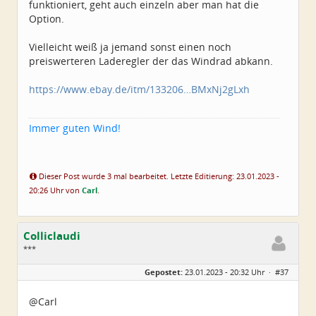
funktioniert, geht auch einzeln aber man hat die
Option.
Vielleicht weiß ja jemand sonst einen noch
preiswerteren Laderegler der das Windrad abkann.
https://www.ebay.de/itm/133206…BMxNj2gLxh
Immer guten Wind!
Dieser Post wurde 3 mal bearbeitet. Letzte Editierung: 23.01.2023 -
20:26 Uhr von
Carl
.
Colliclaudi
***
Geschlecht:
Gepostet:
23.01.2023 - 20:32 Uhr ·
#37
Alter:
54
Beiträge:
43
Dabei seit:
01 / 2023
@Carl