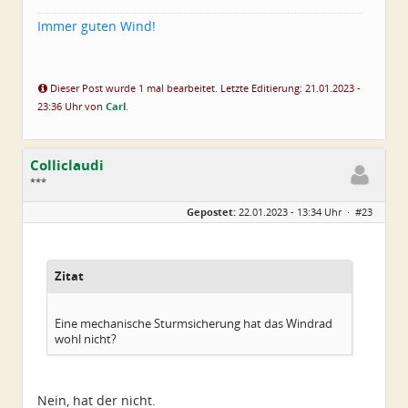
Immer guten Wind!
Dieser Post wurde 1 mal bearbeitet. Letzte Editierung: 21.01.2023 -
23:36 Uhr von
Carl
.
Colliclaudi
***
Geschlecht:
Gepostet:
22.01.2023 - 13:34 Uhr ·
#23
Alter:
54
Beiträge:
43
Dabei seit:
01 / 2023
Zitat
Eine mechanische Sturmsicherung hat das Windrad
wohl nicht?
Nein, hat der nicht.