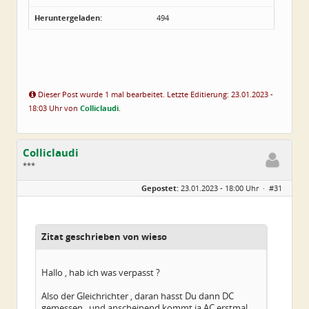
Heruntergeladen:
494
Dieser Post wurde 1 mal bearbeitet. Letzte Editierung: 23.01.2023 -
18:03 Uhr von
Colliclaudi
.
Colliclaudi
***
Geschlecht:
Gepostet:
23.01.2023 - 18:00 Uhr ·
#31
Alter:
54
Beiträge:
43
Dabei seit:
01 / 2023
Zitat geschrieben von wieso
Hallo , hab ich was verpasst ?
Also der Gleichrichter , daran hasst Du dann DC
gemessen , und anscheinend kommt ja AC erstmal