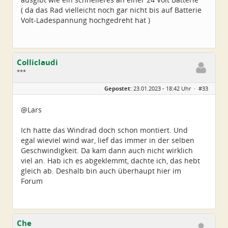
( da das Rad vielleicht noch gar nicht bis auf Batterie
Volt-Ladespannung hochgedreht hat )
Colliclaudi
***
Geschlecht:
Gepostet:
23.01.2023 - 18:42 Uhr ·
#33
Alter:
54
Beiträge:
43
Dabei seit:
01 / 2023
@Lars
Ich hatte das Windrad doch schon montiert. Und
egal wieviel wind war, lief das immer in der selben
Geschwindigkeit. Da kam dann auch nicht wirklich
viel an. Hab ich es abgeklemmt, dachte ich, das hebt
gleich ab. Deshalb bin auch überhaupt hier im
Forum
Che