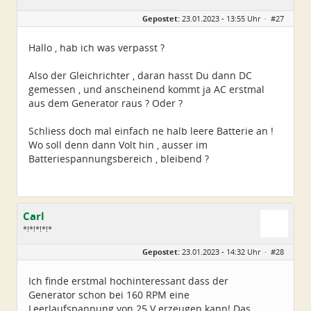
Gepostet:
23.01.2023 - 13:55 Uhr ·
#27
Hallo , hab ich was verpasst ?
Also der Gleichrichter , daran hasst Du dann DC
gemessen , und anscheinend kommt ja AC erstmal
aus dem Generator raus ? Oder ?
Schliess doch mal einfach ne halb leere Batterie an !
Wo soll denn dann Volt hin , ausser im
Batteriespannungsbereich , bleibend ?
Carl
*!*!*!*!*
Geschlecht:
Gepostet:
23.01.2023 - 14:32 Uhr ·
#28
Alter:
79
Beiträge:
5224
Dabei seit:
11 / 2008
Ich finde erstmal hochinteressant dass der
Generator schon bei 160 RPM eine
Leerlaufspannung von 25 V erzeugen kann! Das