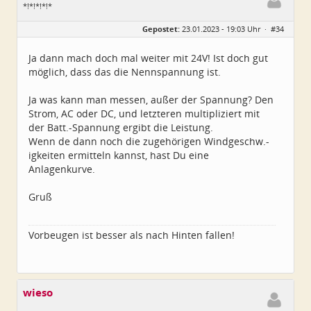
*!*!*!*!*
Geschlecht:
Gepostet:
23.01.2023 - 19:03 Uhr ·
#34
Herkunft:
Wurzen
Alter:
72
Beiträge:
4550
Ja dann mach doch mal weiter mit 24V! Ist doch gut
Dabei seit:
06 / 2014
möglich, dass das die Nennspannung ist.
Ja was kann man messen, außer der Spannung? Den
Strom, AC oder DC, und letzteren multipliziert mit
der Batt.-Spannung ergibt die Leistung.
Wenn de dann noch die zugehörigen Windgeschw.-
igkeiten ermitteln kannst, hast Du eine
Anlagenkurve.
Gruß
Vorbeugen ist besser als nach Hinten fallen!
wieso