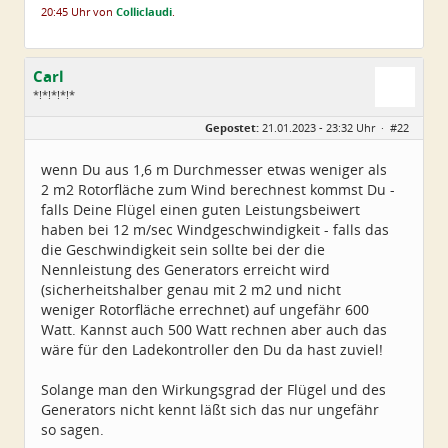
20:45 Uhr von
Colliclaudi
.
Carl
*!*!*!*!*
Geschlecht:
Gepostet:
21.01.2023 - 23:32 Uhr ·
#22
Alter:
79
Beiträge:
5224
Dabei seit:
11 / 2008
wenn Du aus 1,6 m Durchmesser etwas weniger als
2 m2 Rotorfläche zum Wind berechnest kommst Du -
falls Deine Flügel einen guten Leistungsbeiwert
haben bei 12 m/sec Windgeschwindigkeit - falls das
die Geschwindigkeit sein sollte bei der die
Nennleistung des Generators erreicht wird
(sicherheitshalber genau mit 2 m2 und nicht
weniger Rotorfläche errechnet) auf ungefähr 600
Watt. Kannst auch 500 Watt rechnen aber auch das
wäre für den Ladekontroller den Du da hast zuviel!
Solange man den Wirkungsgrad der Flügel und des
Generators nicht kennt läßt sich das nur ungefähr
so sagen.