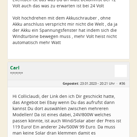
Volt auch das was zu erwarten ist bei 24 Volt
Volt hochdrehen mit dem Akkuschrauber , ohne
Akku anschluss verspricht mir nicht die Welt , da ja
der Akku ein Spannungsfenster hat indem sich die
Windturbine bewegen muss , mehr Volt heist nicht
automatisch mehr Watt
Carl
*!*!*!*!*
Geschlecht:
Gepostet:
23.01.2023 - 20:21 Uhr ·
#36
Alter:
79
Beiträge:
5224
Dabei seit:
11 / 2008
Hi Colliclaudi, der Link den ich Dir geschickt hatte,
das Angebot bei Ebay wenn Du das aufrufst dann
kannst Du dort auswählen zwischen mehreren
Modellen! Da ist eines dabei, 24V/800W welches
passen könnte, ist auch Wind/Solar aber der Preis ist
119 Euro! Ein anderer 24v/500W 99 Euro. Da muss
man keine Solar dran klemmen damit es