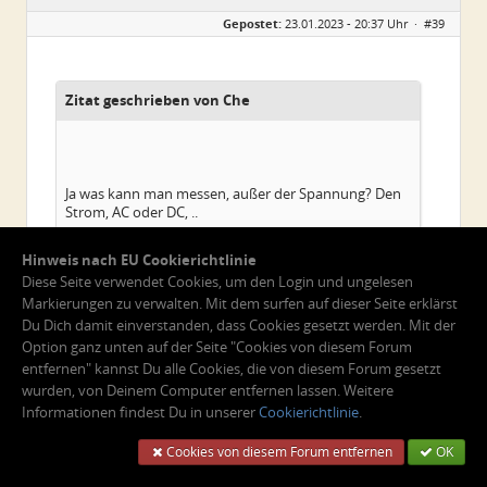
Geschlecht:
Gepostet:
23.01.2023 - 20:37 Uhr ·
#39
Alter:
54
Beiträge:
43
Dabei seit:
01 / 2023
Zitat geschrieben von Che
Ja was kann man messen, außer der Spannung? Den
Strom, AC oder DC, ..
Gruß
Hinweis nach EU Cookierichtlinie
Diese Seite verwendet Cookies, um den Login und ungelesen
Markierungen zu verwalten. Mit dem surfen auf dieser Seite erklärst
Du Dich damit einverstanden, dass Cookies gesetzt werden. Mit der
Ich hab gefragt, wie man das messen kann, wenn es
Option ganz unten auf der Seite "Cookies von diesem Forum
an die Batterie geklemmt ist. Wär schön, wenn du es
entfernen" kannst Du alle Cookies, die von diesem Forum gesetzt
mir erklären könntest.
wurden, von Deinem Computer entfernen lassen. Weitere
Informationen findest Du in unserer
Cookierichtlinie
.
Liebe Grüße Claudia
Cookies von diesem Forum entfernen
OK