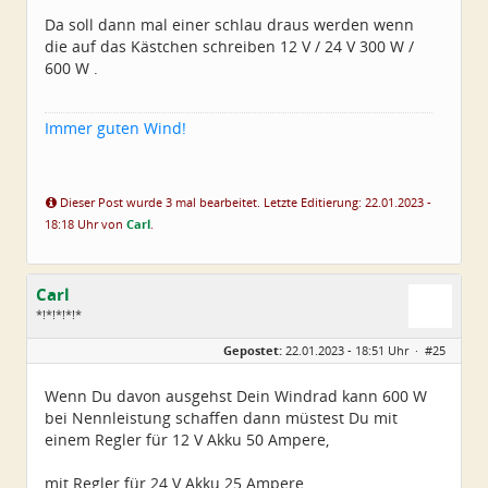
Da soll dann mal einer schlau draus werden wenn
die auf das Kästchen schreiben 12 V / 24 V 300 W /
600 W .
Immer guten Wind!
Dieser Post wurde 3 mal bearbeitet. Letzte Editierung: 22.01.2023 -
18:18 Uhr von
Carl
.
Carl
*!*!*!*!*
Geschlecht:
Gepostet:
22.01.2023 - 18:51 Uhr ·
#25
Alter:
79
Beiträge:
5224
Dabei seit:
11 / 2008
Wenn Du davon ausgehst Dein Windrad kann 600 W
bei Nennleistung schaffen dann müstest Du mit
einem Regler für 12 V Akku 50 Ampere,
mit Regler für 24 V Akku 25 Ampere