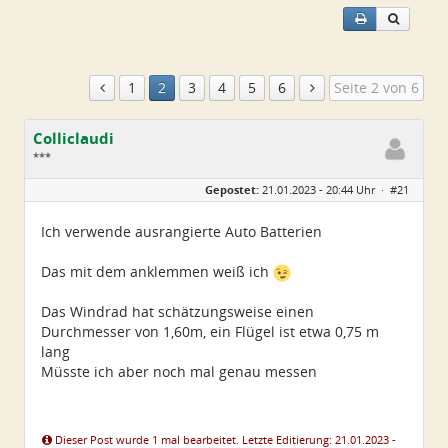
1
2
3
4
5
6
Seite 2 von 6
Colliclaudi
***
Geschlecht:
Gepostet:
21.01.2023 - 20:44 Uhr ·
#21
Alter:
54
Beiträge:
43
Dabei seit:
01 / 2023
Ich verwende ausrangierte Auto Batterien
Das mit dem anklemmen weiß ich
Das Windrad hat schätzungsweise einen
Durchmesser von 1,60m, ein Flügel ist etwa 0,75 m
lang
Müsste ich aber noch mal genau messen
Dieser Post wurde 1 mal bearbeitet. Letzte Editierung: 21.01.2023 -