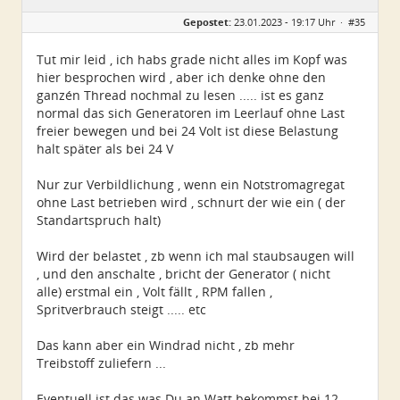
Gepostet:
23.01.2023 - 19:17 Uhr ·
#35
Tut mir leid , ich habs grade nicht alles im Kopf was
hier besprochen wird , aber ich denke ohne den
ganzén Thread nochmal zu lesen ..... ist es ganz
normal das sich Generatoren im Leerlauf ohne Last
freier bewegen und bei 24 Volt ist diese Belastung
halt später als bei 24 V
Nur zur Verbildlichung , wenn ein Notstromagregat
ohne Last betrieben wird , schnurt der wie ein ( der
Standartspruch halt)
Wird der belastet , zb wenn ich mal staubsaugen will
, und den anschalte , bricht der Generator ( nicht
alle) erstmal ein , Volt fällt , RPM fallen ,
Spritverbrauch steigt ..... etc
Das kann aber ein Windrad nicht , zb mehr
Treibstoff zuliefern ...
Eventuell ist das was Du an Watt bekommst bei 12