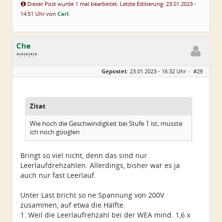
Dieser Post wurde 1 mal bearbeitet. Letzte Editierung: 23.01.2023 -
14:51 Uhr von
Carl
.
Che
*!*!*!*!*
Geschlecht:
Gepostet:
23.01.2023 - 16:32 Uhr ·
#29
Herkunft:
Wurzen
Alter:
72
Beiträge:
4550
Dabei seit:
06 / 2014
Zitat
Wie hoch die Geschwindigkeit bei Stufe 1 ist, müsste
ich noch googlen
Bringt so viel nicht, denn das sind nur
Leerlaufdrehzahlen. Allerdings, bisher war es ja
auch nur fast Leerlauf.
Unter Last bricht so ne Spannung von 200V
zusammen, auf etwa die Hälfte.
1. Weil die Leerlaufrehzahl bei der WEA mind. 1,6 x