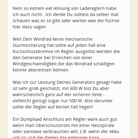
Beiträge:
5224
Dabei seit:
11 / 2008
Nein so extrem viel Ahnung von Ladereglern habe
ich auch nicht.. Ich denke Du solltest da selber mal
schauen was es so gibt oder warten was die Füchse
hier dazu sagen.
Weil Dein Windrad keine mechanische
Sturmsicherung hat sollte auf jeden Fall eine
Kurzschlussbremse im Regler ausgelöst werden die
den Generator bei Erreichen von einer
Windgeschwindigkeit die das Windrad schädigen
könnte abbremsen können.
Was ich zur Leistung Deines Generators gesagt habe
ist sehr grob geschätzt, mit 600 W bist Du aber
wahrscheinlich ganz auf der sicheren Seite -
vielleicht genügt sogar nur 500 W. Also darunter
sollte der Regler auf keinen Fall liegen!
Ein Dumpload Anschluss am Regler wäre auch gut
wenn man Überschusstrom mit einer Heizspirale
oder sonstwie verbrauchen will, z.B. wenn der Akku
voll ist und der Regler das erkennen kann.