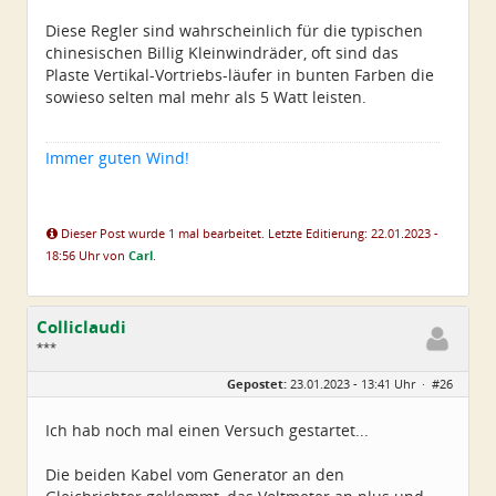
Diese Regler sind wahrscheinlich für die typischen
chinesischen Billig Kleinwindräder, oft sind das
Plaste Vertikal-Vortriebs-läufer in bunten Farben die
sowieso selten mal mehr als 5 Watt leisten.
Immer guten Wind!
Dieser Post wurde 1 mal bearbeitet. Letzte Editierung: 22.01.2023 -
18:56 Uhr von
Carl
.
Colliclaudi
***
Geschlecht:
Gepostet:
23.01.2023 - 13:41 Uhr ·
#26
Alter:
54
Beiträge:
43
Dabei seit:
01 / 2023
Ich hab noch mal einen Versuch gestartet...
Die beiden Kabel vom Generator an den