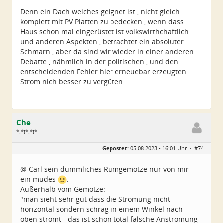
Denn ein Dach welches geignet ist , nicht gleich
komplett mit PV Platten zu bedecken , wenn dass
Haus schon mal eingerüstet ist volkswirthchaftlich
und anderen Aspekten , betrachtet ein absoluter
Schmarn , aber da sind wir wieder in einer anderen
Debatte , nähmlich in der politischen , und den
entscheidenden Fehler hier erneuebar erzeugten
Strom nich besser zu vergüten
Che
*!*!*!*!*
Geschlecht:
Gepostet:
05.08.2023 - 16:01 Uhr ·
#74
Herkunft:
Wurzen
Alter:
72
Beiträge:
4550
@ Carl sein dümmliches Rumgemotze nur von mir
Dabei seit:
06 / 2014
ein müdes
.
Außerhalb vom Gemotze:
"man sieht sehr gut dass die Strömung nicht
horizontal sondern schräg in einem Winkel nach
oben strömt - das ist schon total falsche Anströmung