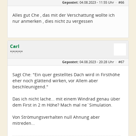
Gepostet:
04.08.2023 - 11:55 Uhr ·
#66
Alles gut Che , das mit der Verschattung wollte ich
nur anmerken , dies nicht zu vergessen
Carl
*!*!*!*!*
Geschlecht:
Gepostet:
04.08.2023 - 20:28 Uhr ·
#67
Alter:
79
Beiträge:
5224
Dabei seit:
11 / 2008
Sagt Che: "Ein quer gestelltes Dach wird in Firsthöhe
eher noch glättend wirken, vor Allem aber
beschleunigend."
Das ich nicht lache... mit einem Windrad genau über
dem First in 2 m Höhe? Mach mal ne`Simulation.
Von Strömungsverhalten null Ahnung aber
mitreden...