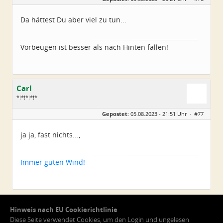
Alter:
72
Beiträge:
4550
Da hättest Du aber viel zu tun...
Dabei seit:
06 / 2014
Vorbeugen ist besser als nach Hinten fallen!
Carl
*!*!*!*!*
Geschlecht:
Gepostet:
05.08.2023 - 21:51 Uhr ·
#77
Alter:
79
Beiträge:
5224
Dabei seit:
11 / 2008
ja ja, fast nichts...,
Immer guten Wind!
1
2
3
4
Seite 4 von 4
Hinweis nach EU Cookierichtlinie
Diese Seite verwendet Cookies, um den Login und ungelesen