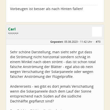
Vorbeugen ist besser als nach Hinten fallen!
Carl
*!*!*!*!*
Geschlecht:
Gepostet:
05.08.2023 - 11:42 Uhr ·
#70
Alter:
79
Beiträge:
5224
Dabei seit:
11 / 2008
Sehr schöne Darstellung, man sieht sehr gut dass
die Strömung nicht horizontal sondern schräg in
einem Winkel nach oben strömt - das ist schon total
falsche Anströmung der Blätter - egal also ob nein
wegen Verschattung der Solarpaneele oder wegen
falscher Anströmung der Flügelprofile.
Andererseits - wo gibt es dort jemals Verschattung
wenn die Solarpaneele doch dem Lauf der Sonne
entsprechend nach Süden auf die südliche
Dachhälfte gepflanzt sind?