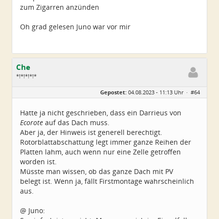
zum Zigarren anzünden
Oh grad gelesen Juno war vor mir
Che
*!*!*!*!*
Geschlecht:
Gepostet:
04.08.2023 - 11:13 Uhr ·
#64
Herkunft:
Wurzen
Alter:
72
Beiträge:
4550
Hatte ja nicht geschrieben, dass ein Darrieus von
Dabei seit:
06 / 2014
Ecorote
auf das Dach muss.
Aber ja, der Hinweis ist generell berechtigt.
Rotorblattabschattung legt immer ganze Reihen der
Platten lahm, auch wenn nur eine Zelle getroffen
worden ist.
Müsste man wissen, ob das ganze Dach mit PV
belegt ist. Wenn ja, fällt Firstmontage wahrscheinlich
aus.
@ Juno: