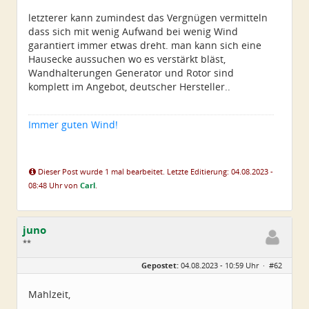
letzterer kann zumindest das Vergnügen vermitteln
dass sich mit wenig Aufwand bei wenig Wind
garantiert immer etwas dreht. man kann sich eine
Hausecke aussuchen wo es verstärkt bläst,
Wandhalterungen Generator und Rotor sind
komplett im Angebot, deutscher Hersteller..
Immer guten Wind!
Dieser Post wurde 1 mal bearbeitet. Letzte Editierung: 04.08.2023 -
08:48 Uhr von
Carl
.
juno
**
Geschlecht:
keine Angabe
Gepostet:
04.08.2023 - 10:59 Uhr ·
#62
Alter:
50
Beiträge:
15
Dabei seit:
07 / 2023
Mahlzeit,