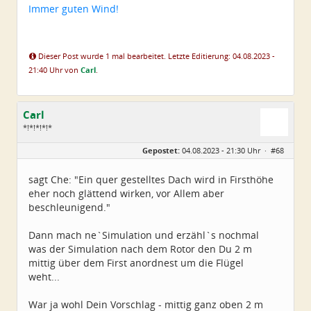
Immer guten Wind!
Dieser Post wurde 1 mal bearbeitet. Letzte Editierung: 04.08.2023 -
21:40 Uhr von
Carl
.
Carl
*!*!*!*!*
Geschlecht:
Gepostet:
04.08.2023 - 21:30 Uhr ·
#68
Alter:
79
Beiträge:
5224
Dabei seit:
11 / 2008
sagt Che: "Ein quer gestelltes Dach wird in Firsthöhe
eher noch glättend wirken, vor Allem aber
beschleunigend."
Dann mach ne`Simulation und erzähl`s nochmal
was der Simulation nach dem Rotor den Du 2 m
mittig über dem First anordnest um die Flügel
weht...
War ja wohl Dein Vorschlag - mittig ganz oben 2 m