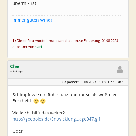
überm First...
Immer guten Wind!
Dieser Post wurde 1 mal bearbeitet. Letzte Editierung: 04.08.2023 -
21:34 Uhr von
Carl
.
Che
*!*!*!*!*
Geschlecht:
Gepostet:
05.08.2023 - 10:38 Uhr ·
#69
Herkunft:
Wurzen
Alter:
72
Beiträge:
4550
Schimpft wie ein Rohrspatz und tut so als wüßte er
Dabei seit:
06 / 2014
Bescheid.
Vielleicht hilft das weiter?
http://geopolos.de/Entwicklung…age047.gif
Oder