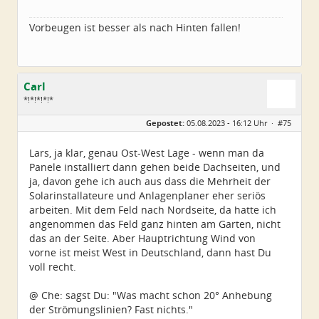
Vorbeugen ist besser als nach Hinten fallen!
Carl
*!*!*!*!*
Geschlecht:
Gepostet:
05.08.2023 - 16:12 Uhr ·
#75
Alter:
79
Beiträge:
5224
Dabei seit:
11 / 2008
Lars, ja klar, genau Ost-West Lage - wenn man da
Panele installiert dann gehen beide Dachseiten, und
ja, davon gehe ich auch aus dass die Mehrheit der
Solarinstallateure und Anlagenplaner eher seriös
arbeiten. Mit dem Feld nach Nordseite, da hatte ich
angenommen das Feld ganz hinten am Garten, nicht
das an der Seite. Aber Hauptrichtung Wind von
vorne ist meist West in Deutschland, dann hast Du
voll recht.
@ Che: sagst Du: "Was macht schon 20° Anhebung
der Strömungslinien? Fast nichts."