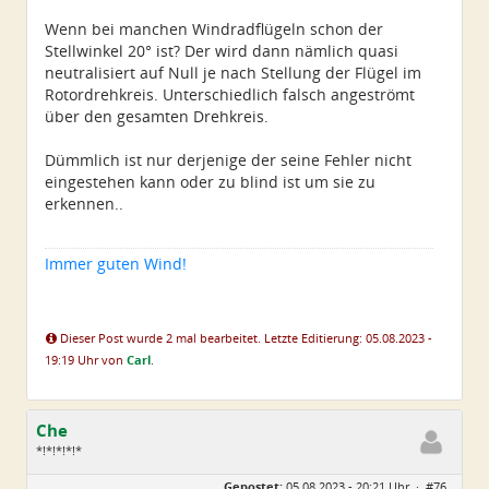
Wenn bei manchen Windradflügeln schon der
Stellwinkel 20° ist? Der wird dann nämlich quasi
neutralisiert auf Null je nach Stellung der Flügel im
Rotordrehkreis. Unterschiedlich falsch angeströmt
über den gesamten Drehkreis.
Dümmlich ist nur derjenige der seine Fehler nicht
eingestehen kann oder zu blind ist um sie zu
erkennen..
Immer guten Wind!
Dieser Post wurde 2 mal bearbeitet. Letzte Editierung: 05.08.2023 -
19:19 Uhr von
Carl
.
Che
*!*!*!*!*
Geschlecht:
Gepostet:
05.08.2023 - 20:21 Uhr ·
#76
Herkunft:
Wurzen