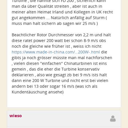
Turbine , die nannte sich FD 200 , sicherlich kann
man da über Qualität streiten , aber ist auch in
meiner alten Heimat Irland und Kollegen in UK recht
gut angekommen ... Natürlich anfällig auf Sturm (
muss man halt sichern ab sagen wir 25 m/s )
Beachtlicher Rotor Durchmesser von 2,2 m und halt
diese ratet power 200 watt bei schon 8-9 m/s obs
noch die gleiche wie früher ist , weiss ich nicht
https://www.made-in-china.com/…200W-.html
die
gibts ja noch grösser müsste man mal nachforschen
, vielen diesen "einfachen" Chinaturbinen ist eins
gemein , das die eher die Turbine konservativ
deklarieren , also wie gesagt zb bei 9 m/s ists halt
dann eine 200 W Turbine und nicht erst bei vielen
andern bei 13 oder sogar 16 m/s (was ich als
Kundentäuschung ansehe)
wieso