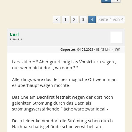
1
2
3
4
Seite 4 von 4
Carl
*!*!*!*!*
Geschlecht:
Gepostet:
04.08.2023 - 08:43 Uhr ·
#61
Alter:
79
Beiträge:
5224
Dabei seit:
11 / 2008
Lars zitiere: " Aber gut richtig ists Vorsicht zu sagen ,
nur wenn nicht dort , wo dann ? "
Allerdings wäre das der bestmögliche Ort wenn man
es überhaupt wagen möchte.
Das Che am Dachfirst festhält wegen der dort hoch
gelenkten Strömung durch das Dach als
strömungsverstärkende Fläche wäre zwar ideal -
Doch leider kommt dort die Strömung schon durch
Nachbarschaftsgebäude schon verwirbelt an.