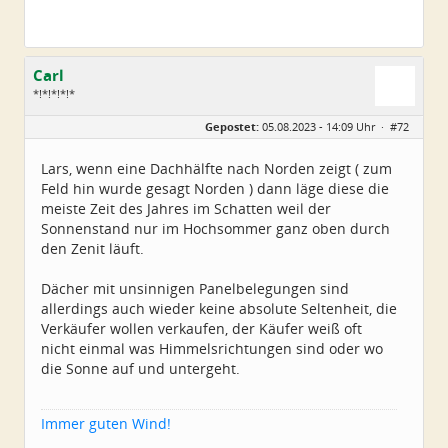
Carl
*!*!*!*!*
Geschlecht:
Gepostet:
05.08.2023 - 14:09 Uhr ·
#72
Alter:
79
Beiträge:
5224
Dabei seit:
11 / 2008
Lars, wenn eine Dachhälfte nach Norden zeigt ( zum
Feld hin wurde gesagt Norden ) dann läge diese die
meiste Zeit des Jahres im Schatten weil der
Sonnenstand nur im Hochsommer ganz oben durch
den Zenit läuft.
Dächer mit unsinnigen Panelbelegungen sind
allerdings auch wieder keine absolute Seltenheit, die
Verkäufer wollen verkaufen, der Käufer weiß oft
nicht einmal was Himmelsrichtungen sind oder wo
die Sonne auf und untergeht.
Immer guten Wind!