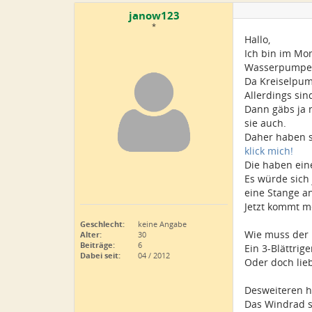
janow123
*
Hallo,
Ich bin im Mo
Wasserpumpe
Da Kreiselpum
Allerdings sin
Dann gäbs ja 
sie auch.
Daher haben s
klick mich!
Die haben ein
Es würde sich
eine Stange a
Jetzt kommt m
Geschlecht:
keine Angabe
Wie muss der 
Alter:
30
Beiträge:
6
Ein 3-Blättrig
Dabei seit:
04 / 2012
Oder doch lieb
Desweiteren h
Das Windrad so