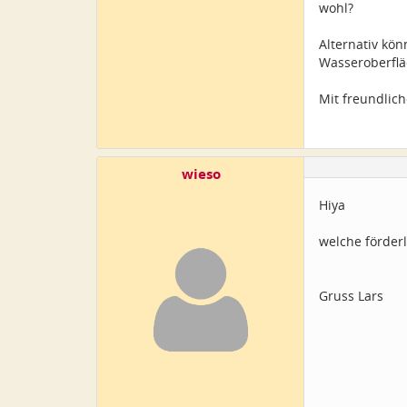
wohl?
Alternativ kö
Wasseroberflä
Mit freundlich
wieso
Hiya
welche förder
Gruss Lars