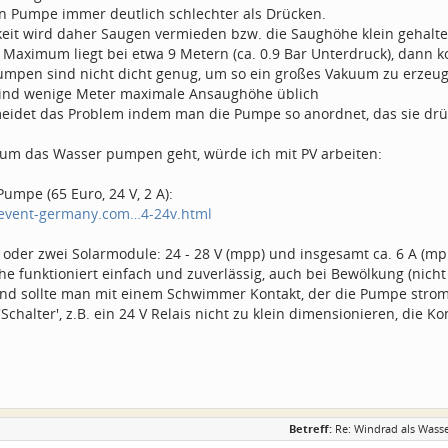
 Pumpe immer deutlich schlechter als Drücken.
eit wird daher Saugen vermieden bzw. die Saughöhe klein gehalte
s Maximum liegt bei etwa 9 Metern (ca. 0.9 Bar Unterdruck), dan
umpen sind nicht dicht genug, um so ein großes Vakuum zu erzeu
 sind wenige Meter maximale Ansaughöhe üblich
idet das Problem indem man die Pumpe so anordnet, das sie drü
 um das Wasser pumpen geht, würde ich mit PV arbeiten:
Pumpe (65 Euro, 24 V, 2 A):
revent-germany.com…4-24v.html
oder zwei Solarmodule: 24 - 28 V (mpp) und insgesamt ca. 6 A (mp
che funktioniert einfach und zuverlässig, auch bei Bewölkung (nicht
nd sollte man mit einem Schwimmer Kontakt, der die Pumpe strom
Schalter', z.B. ein 24 V Relais nicht zu klein dimensionieren, die K
Betreff:
Re: Windrad als Wass