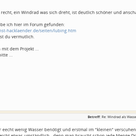
recht, ein Windrad was sich dreht, ist deutlich schöner und ansch
abe ich hier im Forum gefunden:
nst-hacklaender.de/seiten/lubing.htm
st du vermutlich.
 mit dem Projekt ...
tte ...
Betreff:
Re: Windrad als Wass
eecht wenig Wasser benötigt und erstmal im "kleinen" verscuhen 
leicht etwas umständlich...denn man braucht schon jede Menge 