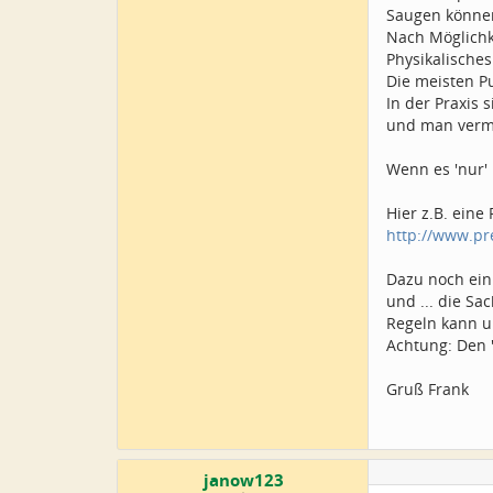
Saugen können
Nach Möglichk
Physikalische
Die meisten P
In der Praxis
und man verme
Wenn es 'nur'
Hier z.B. eine 
http://www.p
Dazu noch ein 
und ... die Sa
Regeln kann u
Achtung: Den '
Gruß Frank
janow123