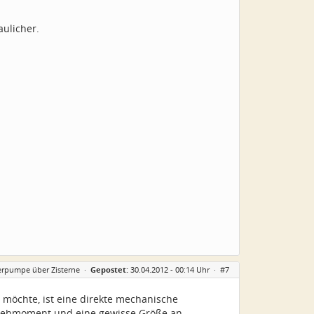
aulicher.
erpumpe über Zisterne
·
Gepostet:
30.04.2012 - 00:14 Uhr ·
#7
möchte, ist eine direkte mechanische
Drehmoment und eine gewisse Größe an