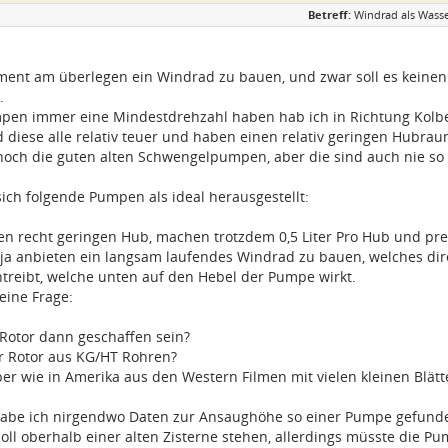
Betreff:
Windrad als Wass
ment am überlegen ein Windrad zu bauen, und zwar soll es keinen
.
pen immer eine Mindestdrehzahl haben hab ich in Richtung Kol
d diese alle relativ teuer und haben einen relativ geringen Hubrau
noch die guten alten Schwengelpumpen, aber die sind auch nie so r
ich folgende Pumpen als ideal herausgestellt:
en recht geringen Hub, machen trotzdem 0,5 Liter Pro Hub und pre
 ja anbieten ein langsam laufendes Windrad zu bauen, welches dir
ntreibt, welche unten auf den Hebel der Pumpe wirkt.
eine Frage:
Rotor dann geschaffen sein?
er Rotor aus KG/HT Rohren?
er wie in Amerika aus den Western Filmen mit vielen kleinen Blätt
abe ich nirgendwo Daten zur Ansaughöhe so einer Pumpe gefunden,
ll oberhalb einer alten Zisterne stehen, allerdings müsste die Pu