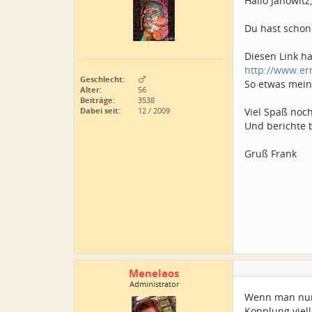
Hallo Janowitz,
Du hast schon 
Diesen Link h
http://www.er
Geschlecht:
So etwas mein
Alter:
56
Beiträge:
3538
Dabei seit:
12 / 2009
Viel Spaß noch
Und berichte bi
Gruß Frank
Menelaos
Administrator
Wenn man nur 
Kopplung viel