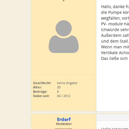
*
Hallo, danke f
die Pumpe kön
wegfallen, vor
PV- module hät
Ichwürde sehr
Außerdem sähe
und dem Stall.
Wenn man mit 
Vertikale Achs
Das ließe sic
Geschlecht:
keine Angabe
Alter:
30
Beiträge:
6
Dabei seit:
04 / 2012
Erdorf
Moderator