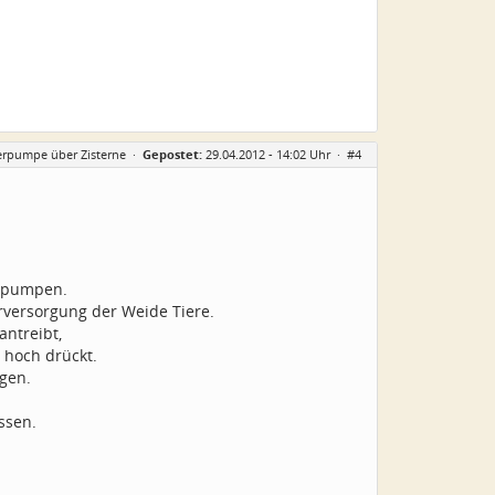
erpumpe über Zisterne
·
Gepostet:
29.04.2012 - 14:02 Uhr ·
#4
u pumpen.
rversorgung der Weide Tiere.
antreibt,
 hoch drückt.
gen.
ssen.