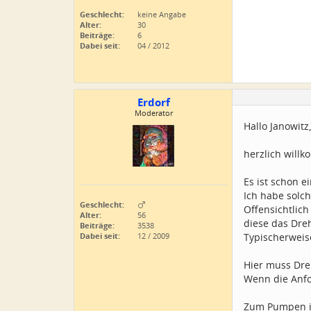
Geschlecht:
keine Angabe
Alter:
30
Beiträge:
6
Dabei seit:
04 / 2012
Erdorf
Moderator
Hallo Janowitz,
herzlich will
Es ist schon 
Ich habe solc
Geschlecht:
Offensichtlich
Alter:
56
diese das Dre
Beiträge:
3538
Dabei seit:
12 / 2009
Typischerweis
Hier muss Dre
Wenn die Anfo
Zum Pumpen i