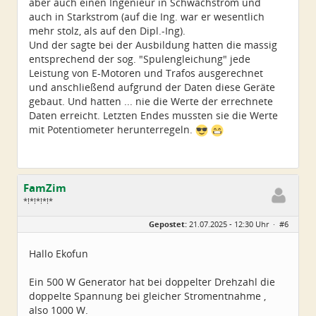
aber auch einen Ingenieur in Schwachstrom und
auch in Starkstrom (auf die Ing. war er wesentlich
mehr stolz, als auf den Dipl.-Ing).
Und der sagte bei der Ausbildung hatten die massig
entsprechend der sog. "Spulengleichung" jede
Leistung von E-Motoren und Trafos ausgerechnet
und anschließend aufgrund der Daten diese Geräte
gebaut. Und hatten ... nie die Werte der errechnete
Daten erreicht. Letzten Endes mussten sie die Werte
mit Potentiometer herunterregeln.
FamZim
*!*!*!*!*
Geschlecht:
Gepostet:
21.07.2025 - 12:30 Uhr ·
#6
Alter:
77
Beiträge:
2350
Dabei seit:
08 / 2014
Hallo Ekofun
Ein 500 W Generator hat bei doppelter Drehzahl die
doppelte Spannung bei gleicher Stromentnahme ,
also 1000 W.