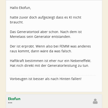
Alter:
72
Beiträge:
4550
Hallo Ekofun,
Dabei seit:
06 / 2014
hatte zuvor doch aufgezeigt dass es KI nicht
braucht.
Das Generatortool aber schon. Nach dem ist
Menelaos sein Generator entstanden.
Der ist erprobt. Wenn also bei FEMM was anderes
raus kommt, dann wäre da was falsch.
Haftkraft bestimmen ist eher nur ein Nebeneffekt.
Hat nich direkt mit der Generatorleistung zu tun.
Vorbeugen ist besser als nach Hinten fallen!
Ekofun
***
Geschlecht:
keine Angabe