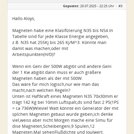
Geschlecht:
keine Angabe
Gepostet:
20.07.2025 - 22:25 Uhr ·
#3
Alter:
82
Beiträge:
25
Dabei seit:
06 / 2025
Hallo Aloys,
Magneten habe eine Klasifizierung N35 bis N54.In
Tabelle sind für jede Klasse Energie angegeben,
z.B. N35 hat 255Kj bis 265 Kj/M^3. Könnte man
damit was machen,oder mit
Arbeitspunkten(H/D)?
Wenn ein Geni der 500W abgibt und andere Geni
der 1 Kw abgibt dann muss er auch gräßere
Magneten haben als der mit 500W.
Das wäre für mich logisch,nur wie man das
macht,nach welchen Regeln?
Unten ist Haftkraft eines Magneten N35 70x30mm er
trägt 142 Kg bei 10mm Luftspalt,ds sind fast 2 PS(1PS
= ca 736W)Wieviel Watt könnte ein Generator der mit
splchen Magneten gebaut wurde geben,ich denke
viel,weiss aber nicht.Morgen mache eine Simu für
dise Magneten,Scheibengeni,9 Spulen,12
Magneten,Mal sehenFlußdichte und Joulwert.