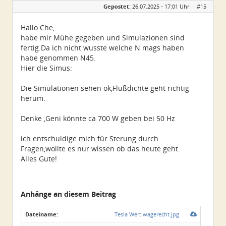
Gepostet:
26.07.2025 - 17:01 Uhr ·
#15
Alter:
82
Beiträge:
25
Dabei seit:
06 / 2025
Hallo Che,
habe mir Mühe gegeben und Simulazionen sind
fertig.Da ich nicht wusste welche N mags haben
habe genommen N45.
Hier die Simus:
Die Simulationen sehen ok,Flußdichte geht richtig
herum.
Denke ,Geni könnte ca 700 W geben bei 50 Hz
ich entschuldige mich für Sterung durch
Fragen,wollte es nur wissen ob das heute geht.
Alles Gute!
Anhänge an diesem Beitrag
Dateiname:
Tesla Wert wagerecht.jpg