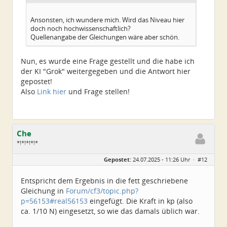
Ansonsten, ich wundere mich. Wird das Niveau hier
doch noch hochwissenschaftlich?
Quellenangabe der Gleichungen wäre aber schön.
Nun, es wurde eine Frage gestellt und die habe ich
der KI "Grok" weitergegeben und die Antwort hier
gepostet!
Also
Link hier
und Frage stellen!
Che
*!*!*!*!*
Geschlecht:
Gepostet:
24.07.2025 - 11:26 Uhr ·
#12
Herkunft:
Wurzen
Alter:
72
Beiträge:
4550
Entspricht dem Ergebnis in die fett geschriebene
Dabei seit:
06 / 2014
Gleichung in
Forum/cf3/topic.php?
p=56153#real56153
eingefügt. Die Kraft in kp (also
ca. 1/10 N) eingesetzt, so wie das damals üblich war.