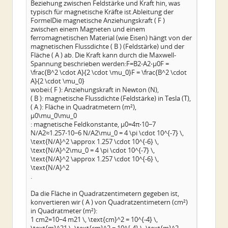
Beziehung zwischen Feldstärke und Kraft hin, was
typisch für magnetische Kräfte ist.Ableitung der
FormelDie magnetische Anziehungskraft ( F )
zwischen einem Magneten und einem
ferromagnetischen Material (wie Eisen) hängt von der
magnetischen Flussdichte ( B ) (Feldstärke) und der
Fläche ( A ) ab. Die Kraft kann durch die Maxwell-
Spannung beschrieben werden:F=B2⋅A2⋅μ0F =
\frac{B^2 \cdot A}{2 \cdot \mu_0}F = \frac{B^2 \cdot
A}{2 \cdot \mu_0}
wobei:( F ): Anziehungskraft in Newton (N),
( B ): magnetische Flussdichte (Feldstärke) in Tesla (T),
( A ): Fläche in Quadratmetern (m²),
μ0\mu_0\mu_0
: magnetische Feldkonstante, μ0=4π⋅10−7
N/A2≈1.257⋅10−6 N/A2\mu_0 = 4 \pi \cdot 10^{-7} \,
\text{N/A}^2 \approx 1.257 \cdot 10^{-6} \,
\text{N/A}^2\mu_0 = 4 \pi \cdot 10^{-7} \,
\text{N/A}^2 \approx 1.257 \cdot 10^{-6} \,
\text{N/A}^2
.
Da die Fläche in Quadratzentimetern gegeben ist,
konvertieren wir ( A ) von Quadratzentimetern (cm²)
in Quadratmeter (m²):
1 cm2=10−4 m21 \, \text{cm}^2 = 10^{-4} \,