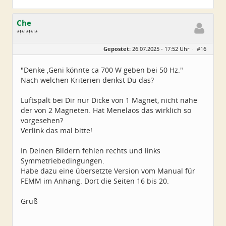
Che
*!*!*!*!*
Geschlecht:
Gepostet:
26.07.2025 - 17:52 Uhr ·
#16
Herkunft:
Wurzen
Alter:
72
Beiträge:
4550
"Denke ,Geni könnte ca 700 W geben bei 50 Hz."
Dabei seit:
06 / 2014
Nach welchen Kriterien denkst Du das?
Luftspalt bei Dir nur Dicke von 1 Magnet, nicht nahe
der von 2 Magneten. Hat Menelaos das wirklich so
vorgesehen?
Verlink das mal bitte!
In Deinen Bildern fehlen rechts und links
Symmetriebedingungen.
Habe dazu eine übersetzte Version vom Manual für
FEMM im Anhang. Dort die Seiten 16 bis 20.
Gruß