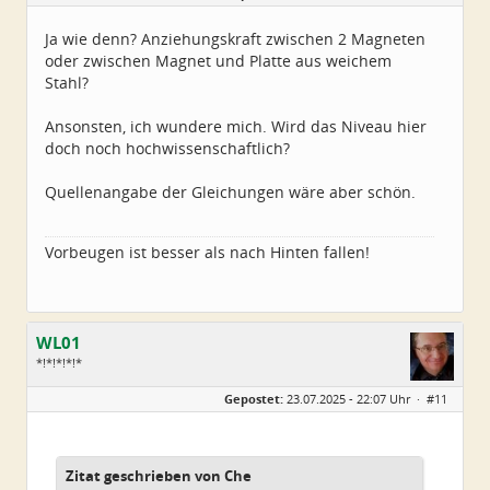
Alter:
72
Beiträge:
4550
Ja wie denn? Anziehungskraft zwischen 2 Magneten
Dabei seit:
06 / 2014
oder zwischen Magnet und Platte aus weichem
Stahl?
Ansonsten, ich wundere mich. Wird das Niveau hier
doch noch hochwissenschaftlich?
Quellenangabe der Gleichungen wäre aber schön.
Vorbeugen ist besser als nach Hinten fallen!
WL01
*!*!*!*!*
Geschlecht:
Gepostet:
23.07.2025 - 22:07 Uhr ·
#11
Alter:
67
Beiträge:
539
Dabei seit:
08 / 2021
Zitat geschrieben von Che