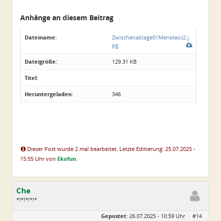
Anhänge an diesem Beitrag
Dateiname:
Zwischenablage01Menelaos2.j
pg
Dateigröße:
129.31 KB
Titel:
Heruntergeladen:
346
Dieser Post wurde 2 mal bearbeitet. Letzte Editierung: 25.07.2025 -
15:55 Uhr von
Ekofun
.
Che
*!*!*!*!*
Geschlecht:
Gepostet:
26.07.2025 - 10:59 Uhr ·
#14
Herkunft:
Wurzen