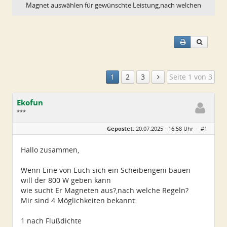
Magnet auswählen für gewünschte Leistung,nach welchen
Kriter…
1
2
3
Seite 1 von 3
Ekofun
***
Geschlecht:
keine Angabe
Gepostet:
20.07.2025 - 16:58 Uhr ·
#1
Alter:
82
Beiträge:
25
Dabei seit:
06 / 2025
Hallo zusammen,
Wenn Eine von Euch sich ein Scheibengeni bauen
will der 800 W geben kann
wie sucht Er Magneten aus?,nach welche Regeln?
Mir sind 4 Möglichkeiten bekannt:
1 nach Flußdichte