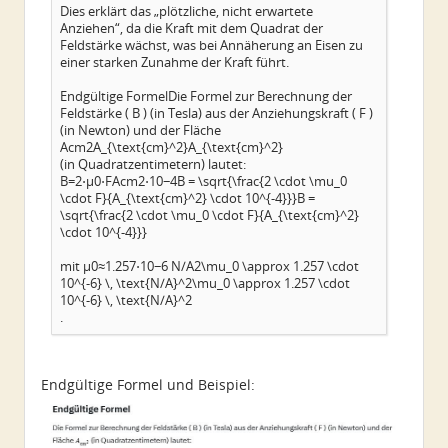
Dies erklärt das „plötzliche, nicht erwartete
Anziehen“, da die Kraft mit dem Quadrat der
Feldstärke wächst, was bei Annäherung an Eisen zu
einer starken Zunahme der Kraft führt.
Endgültige FormelDie Formel zur Berechnung der
Feldstärke ( B ) (in Tesla) aus der Anziehungskraft ( F )
(in Newton) und der Fläche
Acm2A_{\text{cm}^2}A_{\text{cm}^2}
(in Quadratzentimetern) lautet:
B=2⋅μ0⋅FAcm2⋅10−4B = \sqrt{\frac{2 \cdot \mu_0
\cdot F}{A_{\text{cm}^2} \cdot 10^{-4}}}B =
\sqrt{\frac{2 \cdot \mu_0 \cdot F}{A_{\text{cm}^2}
\cdot 10^{-4}}}
mit μ0≈1.257⋅10−6 N/A2\mu_0 \approx 1.257 \cdot
10^{-6} \, \text{N/A}^2\mu_0 \approx 1.257 \cdot
10^{-6} \, \text{N/A}^2
.
Endgültige Formel und Beispiel: