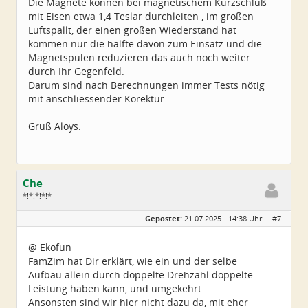
Die Magnete können bei magnetischem Kurzschluß
mit Eisen etwa 1,4 Teslar durchleiten , im großen
Luftspallt, der einen großen Wiederstand hat
kommen nur die hälfte davon zum Einsatz und die
Magnetspulen reduzieren das auch noch weiter
durch Ihr Gegenfeld.
Darum sind nach Berechnungen immer Tests nötig
mit anschliessender Korektur.
Gruß Aloys.
Che
*!*!*!*!*
Geschlecht:
Gepostet:
21.07.2025 - 14:38 Uhr ·
#7
Herkunft:
Wurzen
Alter:
72
Beiträge:
4550
@ Ekofun
Dabei seit:
06 / 2014
FamZim hat Dir erklärt, wie ein und der selbe
Aufbau allein durch doppelte Drehzahl doppelte
Leistung haben kann, und umgekehrt.
Ansonsten sind wir hier nicht dazu da, mit eher