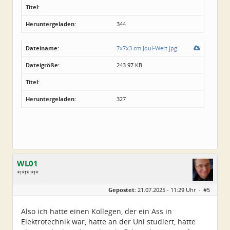
Titel:
Heruntergeladen:
344
Dateiname:
7x7x3 cm Joul-Wert.jpg
Dateigröße:
243.97 KB
Titel:
Heruntergeladen:
327
WL01
*!*!*!*!*
Geschlecht:
Gepostet:
21.07.2025 - 11:29 Uhr ·
#5
Alter:
67
Beiträge:
539
Dabei seit:
08 / 2021
Also ich hatte einen Kollegen, der ein Ass in
Elektrotechnik war, hatte an der Uni studiert, hatte