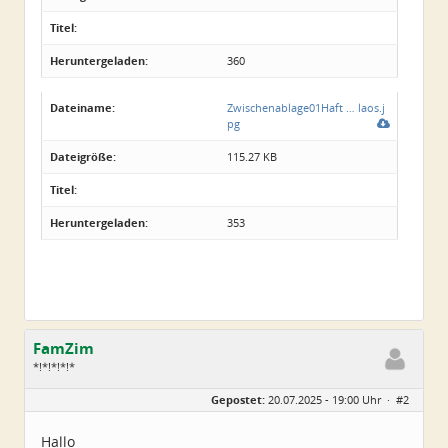
Titel:
Heruntergeladen:
360
Dateiname:
Zwischenablage01Haft … laos.j
pg
Dateigröße:
115.27 KB
Titel:
Heruntergeladen:
353
FamZim
*!*!*!*!*
Geschlecht:
Gepostet:
20.07.2025 - 19:00 Uhr ·
#2
Alter:
77
Beiträge:
2350
Dabei seit:
08 / 2014
Hallo