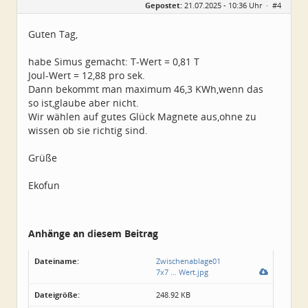
Gepostet:
21.07.2025 - 10:36 Uhr ·
#4
Alter:
82
Beiträge:
25
Dabei seit:
06 / 2025
Guten Tag,
habe Simus gemacht: T-Wert = 0,81 T
Joul-Wert = 12,88 pro sek.
Dann bekommt man maximum 46,3 KWh,wenn das
so ist,glaube aber nicht.
Wir wählen auf gutes Glück Magnete aus,ohne zu
wissen ob sie richtig sind.
Grüße
Ekofun
Anhänge an diesem Beitrag
Dateiname:
Zwischenablage01
7x7 … Wert.jpg
Dateigröße:
248.92 KB