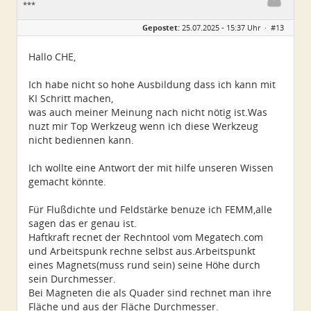
***
Geschlecht:
keine Angabe
Gepostet:
25.07.2025 - 15:37 Uhr ·
#13
Alter:
82
Beiträge:
25
Dabei seit:
06 / 2025
Hallo CHE,
Ich habe nicht so hohe Ausbildung dass ich kann mit
KI Schritt machen,
was auch meiner Meinung nach nicht nötig ist.Was
nuzt mir Top Werkzeug wenn ich diese Werkzeug
nicht bediennen kann.
Ich wollte eine Antwort der mit hilfe unseren Wissen
gemacht könnte.
Für Flußdichte und Feldstärke benuze ich FEMM,alle
sagen das er genau ist.
Haftkraft recnet der Rechntool vom Megatech.com
und Arbeitspunk rechne selbst aus.Arbeitspunkt
eines Magnets(muss rund sein) seine Höhe durch
sein Durchmesser.
Bei Magneten die als Quader sind rechnet man ihre
Fläche und aus der Fläche Durchmesser.