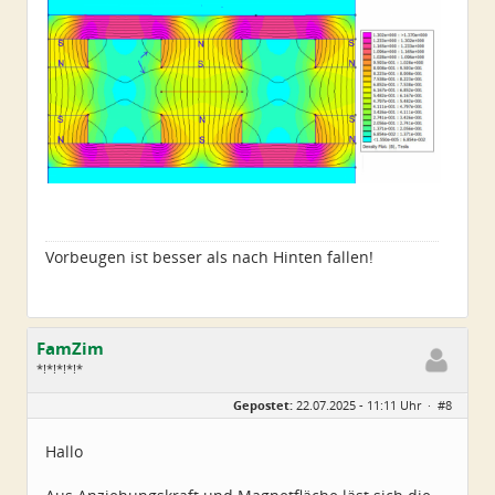
Vorbeugen ist besser als nach Hinten fallen!
FamZim
*!*!*!*!*
Geschlecht:
Gepostet:
22.07.2025 - 11:11 Uhr ·
#8
Alter:
77
Beiträge:
2350
Dabei seit:
08 / 2014
Hallo