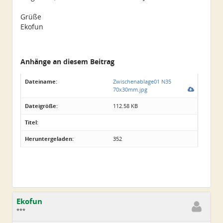
Grüße
Ekofun
Anhänge an diesem Beitrag
Dateiname:
Zwischenablage01 N35
70x30mm.jpg
Dateigröße:
112.58 KB
Titel:
Heruntergeladen:
352
Ekofun
***
Geschlecht:
keine Angabe