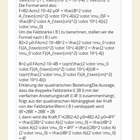
\text{m}^21 \, \text{cm}^2 = 10^{-4} \, \text{m}^2
Die Formel wird also:
F=B2⋅Acm2⋅10−42⋅μ0F = \frac{B^2 \cdot
A_{\text{cm}^2} \cdot 10^{-4}}{2 \cdot \mu_0}F =
\frac{B^2 \cdot A_{\text{cm}^2} \cdot 10^{-4}}{2
\cdot \mu_0}
Um die Feldstärke ( B ) zu berechnen, stellen wir die
Formel nach ( B ) um:
B2=2⋅μ0⋅FAcm2⋅10−4B^2 = \frac{2 \cdot \mu_0 \cdot
F}{A_{\text{cm}^2} \cdot 10^{-4}}B^2 = \frac{2 \cdot
\mu_0 \cdot F}{A_{\text{cm}^2} \cdot 10^{-4}}
B=2⋅μ0⋅FAcm2⋅10−4B = \sqrt{\frac{2 \cdot \mu_0
\cdot F}{A_{\text{cm}^2} \cdot 10^{-4}}}B =
\sqrt{\frac{2 \cdot \mu_0 \cdot F}{A_{\text{cm}^2}
\cdot 10^{-4}}}
Erklärung der quadratischen BeziehungDie Aussage,
dass die doppelte Feldstärke (( 2B )) mit der
vierfachen Anziehungskraft (( 4F )) zusammenhängt,
folgt aus der quadratischen Abhängigkeit der Kraft
von der Feldstärke:Wenn ( B ) verdoppelt wird
(B′=2BB' = 2BB' = 2B
), dann wird die Kraft:F′=(2B)2⋅A2⋅μ0=4B2⋅A2⋅μ0=4FF'
= \frac{(2B)^2 \cdot A}{2 \cdot \mu_0} = \frac{4B^2
\cdot A}{2 \cdot \mu_0} = 4FF' = \frac{(2B)^2 \cdot A}
{2 \cdot \mu_0} = \frac{4B^2 \cdot A}{2 \cdot \mu_0}
= 4F