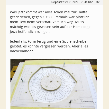
Gepostet:
24.01.2020 - 21:44 Uhr ·
#2
Herkunft:
Wurzen
Alter:
72
Beiträge:
4550
Was jetzt kommt war alles schon mal zur Hälfte
Dabei seit:
06 / 2014
geschrieben, gegen 19:30. Erstmals war plötzlich
mein Text beim Vorschau-Versuch weg. Muss
mächtig was los gewesen sein auf der Homepage.
Jetzt hoffentlich ruhiger.
Jedenfalls, Form fertig und eine Spulenscheibe
gelötet. es könnte vergossen werden. Aber alles
nacheinander.