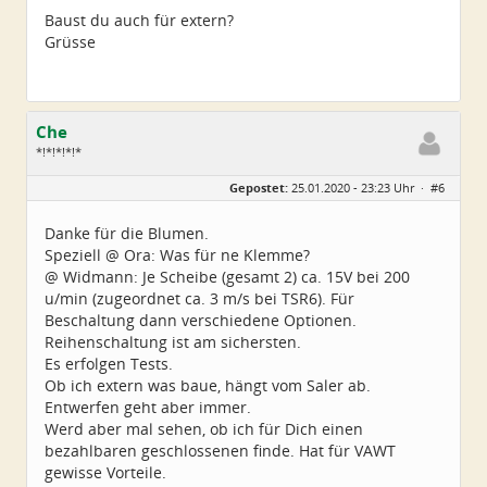
Baust du auch für extern?
Grüsse
Che
*!*!*!*!*
Geschlecht:
Gepostet:
25.01.2020 - 23:23 Uhr ·
#6
Herkunft:
Wurzen
Alter:
72
Beiträge:
4550
Danke für die Blumen.
Dabei seit:
06 / 2014
Speziell @ Ora: Was für ne Klemme?
@ Widmann: Je Scheibe (gesamt 2) ca. 15V bei 200
u/min (zugeordnet ca. 3 m/s bei TSR6). Für
Beschaltung dann verschiedene Optionen.
Reihenschaltung ist am sichersten.
Es erfolgen Tests.
Ob ich extern was baue, hängt vom Saler ab.
Entwerfen geht aber immer.
Werd aber mal sehen, ob ich für Dich einen
bezahlbaren geschlossenen finde. Hat für VAWT
gewisse Vorteile.