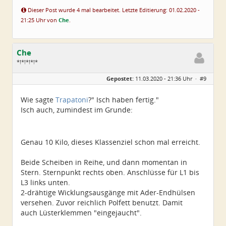
Dieser Post wurde 4 mal bearbeitet. Letzte Editierung: 01.02.2020 -
21:25 Uhr von
Che
.
Che
*!*!*!*!*
Geschlecht:
Gepostet:
11.03.2020 - 21:36 Uhr ·
#9
Herkunft:
Wurzen
Alter:
72
Beiträge:
4550
Wie sagte
Trapatoni
?" Isch haben fertig."
Dabei seit:
06 / 2014
Isch auch, zumindest im Grunde:
Genau 10 Kilo, dieses Klassenziel schon mal erreicht.
Beide Scheiben in Reihe, und dann momentan in
Stern. Sternpunkt rechts oben. Anschlüsse für L1 bis
L3 links unten.
2-drähtige Wicklungsausgänge mit Ader-Endhülsen
versehen. Zuvor reichlich Polfett benutzt. Damit
auch Lüsterklemmen "eingejaucht".