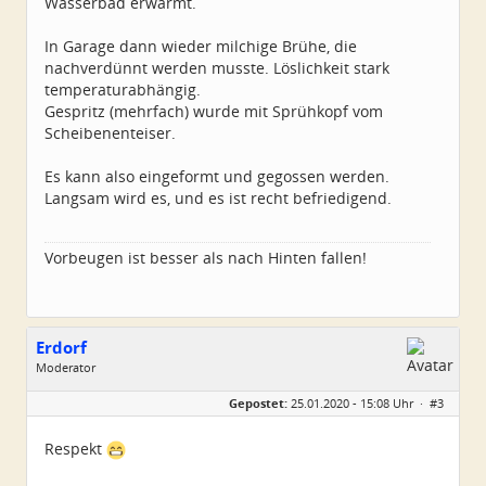
Wasserbad erwärmt.
In Garage dann wieder milchige Brühe, die
nachverdünnt werden musste. Löslichkeit stark
temperaturabhängig.
Gespritz (mehrfach) wurde mit Sprühkopf vom
Scheibenenteiser.
Es kann also eingeformt und gegossen werden.
Langsam wird es, und es ist recht befriedigend.
Vorbeugen ist besser als nach Hinten fallen!
Erdorf
Moderator
Geschlecht:
Gepostet:
25.01.2020 - 15:08 Uhr ·
#3
Alter:
56
Beiträge:
3538
Dabei seit:
12 / 2009
Respekt