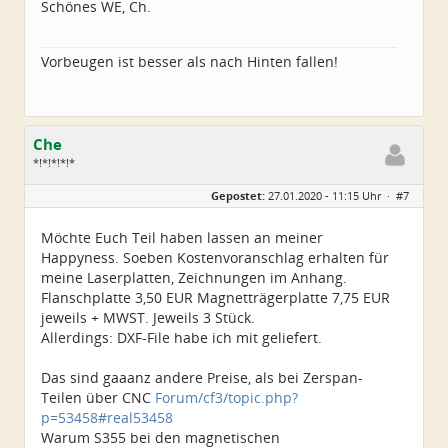
Schönes WE, Ch.
Vorbeugen ist besser als nach Hinten fallen!
Che
*!*!*!*!*
Geschlecht:
Gepostet:
27.01.2020 - 11:15 Uhr ·
#7
Herkunft:
Wurzen
Alter:
72
Beiträge:
4550
Möchte Euch Teil haben lassen an meiner
Dabei seit:
06 / 2014
Happyness. Soeben Kostenvoranschlag erhalten für
meine Laserplatten, Zeichnungen im Anhang.
Flanschplatte 3,50 EUR Magnetträgerplatte 7,75 EUR
jeweils + MWST. Jeweils 3 Stück.
Allerdings: DXF-File habe ich mit geliefert.
Das sind gaaanz andere Preise, als bei Zerspan-
Teilen über CNC
Forum/cf3/topic.php?
p=53458#real53458
Warum S355 bei den magnetischen