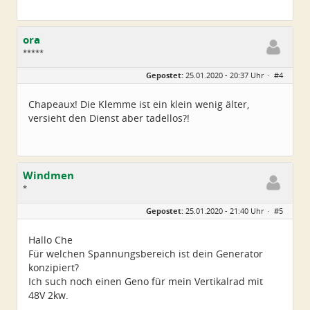
ora
*****
Geschlecht:
keine Angabe
Gepostet:
25.01.2020 - 20:37 Uhr ·
#4
Alter:
54
Beiträge:
317
Dabei seit:
06 / 2017
Chapeaux! Die Klemme ist ein klein wenig älter,
versieht den Dienst aber tadellos?!
Windmen
*
Geschlecht:
Gepostet:
25.01.2020 - 21:40 Uhr ·
#5
Alter:
48
Beiträge:
2
Dabei seit:
01 / 2020
Hallo Che
Für welchen Spannungsbereich ist dein Generator
konzipiert?
Ich such noch einen Geno für mein Vertikalrad mit
48V 2kw.