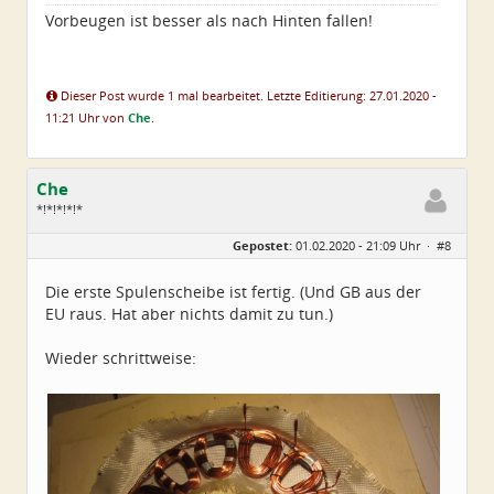
Vorbeugen ist besser als nach Hinten fallen!
Dieser Post wurde 1 mal bearbeitet. Letzte Editierung: 27.01.2020 -
11:21 Uhr von
Che
.
Che
*!*!*!*!*
Geschlecht:
Gepostet:
01.02.2020 - 21:09 Uhr ·
#8
Herkunft:
Wurzen
Alter:
72
Beiträge:
4550
Die erste Spulenscheibe ist fertig. (Und GB aus der
Dabei seit:
06 / 2014
EU raus. Hat aber nichts damit zu tun.)
Wieder schrittweise: