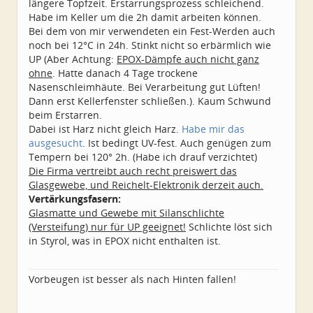
längere Topfzeit. Erstarrungsprozess schleichend.
Habe im Keller um die 2h damit arbeiten können.
Bei dem von mir verwendeten ein Fest-Werden auch
noch bei 12°C in 24h. Stinkt nicht so erbärmlich wie
UP (Aber Achtung:
EPOX-Dämpfe auch nicht ganz
ohne
. Hatte danach 4 Tage trockene
Nasenschleimhäute. Bei Verarbeitung gut Lüften!
Dann erst Kellerfenster schließen.). Kaum Schwund
beim Erstarren.
Dabei ist Harz nicht gleich Harz.
Habe mir das
ausgesucht
. Ist bedingt UV-fest. Auch genügen zum
Tempern bei 120° 2h. (Habe ich drauf verzichtet)
Die Firma vertreibt auch recht preiswert das
Glasgewebe, und Reichelt-Elektronik derzeit auch.
Vertärkungsfasern:
Glasmatte und Gewebe mit Silanschlichte
(Versteifung) nur für UP geeignet!
Schlichte löst sich
in Styrol, was in EPOX nicht enthalten ist.
Vorbeugen ist besser als nach Hinten fallen!