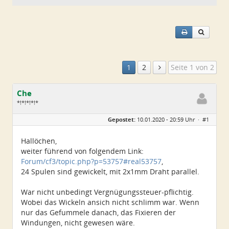
1
2
Seite 1 von 2
Che
*!*!*!*!*
Geschlecht:
Gepostet:
10.01.2020 - 20:59 Uhr ·
#1
Herkunft:
Wurzen
Alter:
72
Beiträge:
4550
Hallöchen,
Dabei seit:
06 / 2014
weiter führend von folgendem Link:
Forum/cf3/topic.php?p=53757#real53757
,
24 Spulen sind gewickelt, mit 2x1mm Draht parallel.
War nicht unbedingt Vergnügungssteuer-pflichtig.
Wobei das Wickeln ansich nicht schlimm war. Wenn
nur das Gefummele danach, das Fixieren der
Windungen, nicht gewesen wäre.