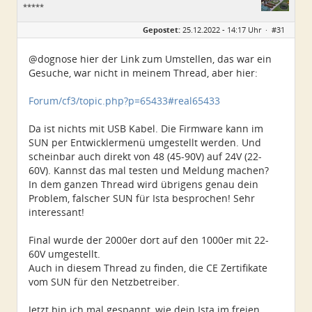
*****
Geschlecht:
Gepostet:
25.12.2022 - 14:17 Uhr ·
#31
Herkunft:
Ostthüringen
Alter:
45
Beiträge:
250
@dognose hier der Link zum Umstellen, das war ein
Dabei seit:
07 / 2022
Gesuche, war nicht in meinem Thread, aber hier:
Forum/cf3/topic.php?p=65433#real65433
Da ist nichts mit USB Kabel. Die Firmware kann im
SUN per Entwicklermenü umgestellt werden. Und
scheinbar auch direkt von 48 (45-90V) auf 24V (22-
60V). Kannst das mal testen und Meldung machen?
In dem ganzen Thread wird übrigens genau dein
Problem, falscher SUN für Ista besprochen! Sehr
interessant!
Final wurde der 2000er dort auf den 1000er mit 22-
60V umgestellt.
Auch in diesem Thread zu finden, die CE Zertifikate
vom SUN für den Netzbetreiber.
Jetzt bin ich mal gespannt, wie dein Ista im freien