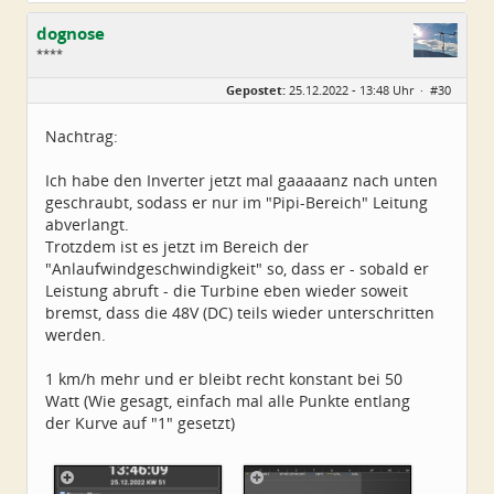
dognose
****
Geschlecht:
keine Angabe
Gepostet:
25.12.2022 - 13:48 Uhr ·
#30
Alter:
39
Beiträge:
65
Dabei seit:
11 / 2022
Nachtrag:
Ich habe den Inverter jetzt mal gaaaaanz nach unten
geschraubt, sodass er nur im "Pipi-Bereich" Leitung
abverlangt.
Trotzdem ist es jetzt im Bereich der
"Anlaufwindgeschwindigkeit" so, dass er - sobald er
Leistung abruft - die Turbine eben wieder soweit
bremst, dass die 48V (DC) teils wieder unterschritten
werden.
1 km/h mehr und er bleibt recht konstant bei 50
Watt (Wie gesagt, einfach mal alle Punkte entlang
der Kurve auf "1" gesetzt)