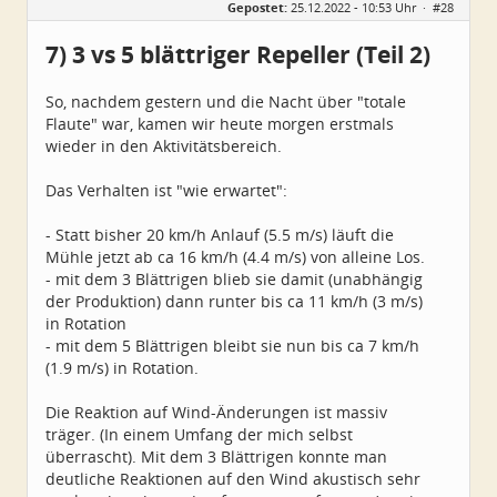
Gepostet:
25.12.2022 - 10:53 Uhr ·
#28
Alter:
39
Beiträge:
65
Dabei seit:
11 / 2022
7) 3 vs 5 blättriger Repeller (Teil 2)
So, nachdem gestern und die Nacht über "totale
Flaute" war, kamen wir heute morgen erstmals
wieder in den Aktivitätsbereich.
Das Verhalten ist "wie erwartet":
- Statt bisher 20 km/h Anlauf (5.5 m/s) läuft die
Mühle jetzt ab ca 16 km/h (4.4 m/s) von alleine Los.
- mit dem 3 Blättrigen blieb sie damit (unabhängig
der Produktion) dann runter bis ca 11 km/h (3 m/s)
in Rotation
- mit dem 5 Blättrigen bleibt sie nun bis ca 7 km/h
(1.9 m/s) in Rotation.
Die Reaktion auf Wind-Änderungen ist massiv
träger. (In einem Umfang der mich selbst
überrascht). Mit dem 3 Blättrigen konnte man
deutliche Reaktionen auf den Wind akustisch sehr