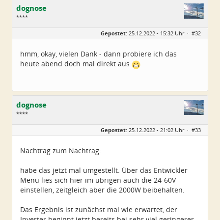
dognose
****
Geschlecht:
keine Angabe
Gepostet:
25.12.2022 - 15:32 Uhr ·
#32
Alter:
39
Beiträge:
65
Dabei seit:
11 / 2022
hmm, okay, vielen Dank - dann probiere ich das
heute abend doch mal direkt aus
dognose
****
Geschlecht:
keine Angabe
Gepostet:
25.12.2022 - 21:02 Uhr ·
#33
Alter:
39
Beiträge:
65
Dabei seit:
11 / 2022
Nachtrag zum Nachtrag:
habe das jetzt mal umgestellt. Über das Entwickler
Menü lies sich hier im übrigen auch die 24-60V
einstellen, zeitgleich aber die 2000W beibehalten.
Das Ergebnis ist zunächst mal wie erwartet, der
Inverter beginnt jetzt bereits bei sehr viel geringerer