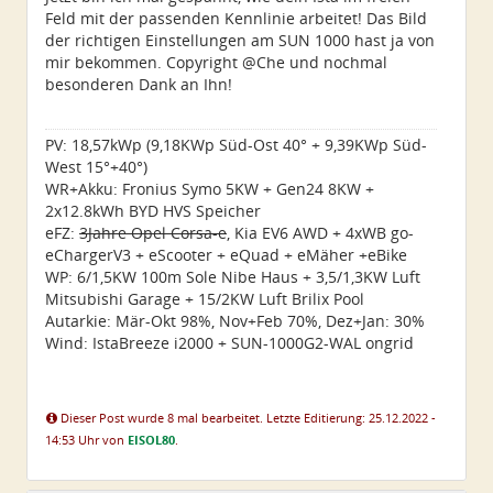
Feld mit der passenden Kennlinie arbeitet! Das Bild
der richtigen Einstellungen am SUN 1000 hast ja von
mir bekommen. Copyright @Che und nochmal
besonderen Dank an Ihn!
PV: 18,57kWp (9,18KWp Süd-Ost 40° + 9,39KWp Süd-
West 15°+40°)
WR+Akku: Fronius Symo 5KW + Gen24 8KW +
2x12.8kWh BYD HVS Speicher
eFZ:
3Jahre Opel Corsa-e
, Kia EV6 AWD + 4xWB go-
eChargerV3 + eScooter + eQuad + eMäher +eBike
WP: 6/1,5KW 100m Sole Nibe Haus + 3,5/1,3KW Luft
Mitsubishi Garage + 15/2KW Luft Brilix Pool
Autarkie: Mär-Okt 98%, Nov+Feb 70%, Dez+Jan: 30%
Wind: IstaBreeze i2000 + SUN-1000G2-WAL ongrid
Dieser Post wurde 8 mal bearbeitet. Letzte Editierung: 25.12.2022 -
14:53 Uhr von
EISOL80
.