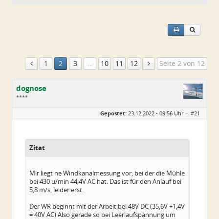
1
2
3
…
10
11
12
Seite 2 von 12
dognose
****
Geschlecht:
keine Angabe
Gepostet:
23.12.2022 - 09:56 Uhr ·
#21
Alter:
39
Beiträge:
65
Dabei seit:
11 / 2022
Zitat
Mir liegt ne Windkanalmessung vor, bei der die Mühle
bei 430 u/min 44,4V AC hat. Das ist für den Anlauf bei
5,8 m/s, leider erst.
Der WR beginnt mit der Arbeit bei 48V DC (35,6V +1,4V
= 40V AC) Also gerade so bei Leerlaufspannung um