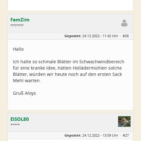
FamZim
*!*!*!*!*
Geschlecht:
Gepostet:
24.12.2022 - 11:42 Uhr ·
#26
Alter:
77
Beiträge:
2350
Dabei seit:
08 / 2014
Hallo
Ich halte so schmale Blätter im Schwachwindbereich
für eine kranke Idee, hätten Hollädermühlen solche
Blätter, würden wir heute noch auf den ersten Sack
Mehl warten.
Gruß Aloys.
EISOL80
*****
Geschlecht:
Gepostet:
24.12.2022 - 13:59 Uhr ·
#27
Herkunft:
Ostthüringen
Alter:
45