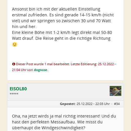
Ansonst bin ich mit der aktuellen Einstellung
erstmal zufrieden. Es sind gerade 14-15 km/h (nicht
viel) und wir springen so zwischen 30 und 70 Watt
hin und her.
Eine kleine Böhe mit 1-2 km/h legt direkt mal 50-80
Watt drauf. Die Reise geht in die richtige Richtung
Dieser Post wurde 1 mal bearbeitet. Letzte Editierung: 25.12.2022 -
21:04 Uhr von
dognose
.
EISOL80
*****
Geschlecht:
Gepostet:
25.12.2022 - 22:03 Uhr ·
#34
Herkunft:
Ostthüringen
Alter:
45
Beiträge:
250
Oha, na jetzt wirds ja mal richtig interessant! Und du
Dabei seit:
07 / 2022
hast den perfekten Messaufbau. Wie misst du
überhaupt die Windgeschwindigkeit?