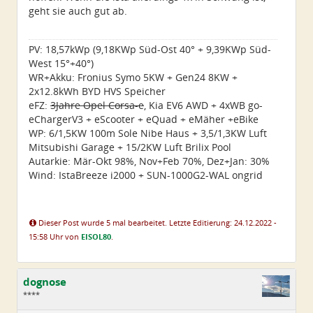
geht sie auch gut ab.
PV: 18,57kWp (9,18KWp Süd-Ost 40° + 9,39KWp Süd-
West 15°+40°)
WR+Akku: Fronius Symo 5KW + Gen24 8KW +
2x12.8kWh BYD HVS Speicher
eFZ:
3Jahre Opel Corsa-e
, Kia EV6 AWD + 4xWB go-
eChargerV3 + eScooter + eQuad + eMäher +eBike
WP: 6/1,5KW 100m Sole Nibe Haus + 3,5/1,3KW Luft
Mitsubishi Garage + 15/2KW Luft Brilix Pool
Autarkie: Mär-Okt 98%, Nov+Feb 70%, Dez+Jan: 30%
Wind: IstaBreeze i2000 + SUN-1000G2-WAL ongrid
Dieser Post wurde 5 mal bearbeitet. Letzte Editierung: 24.12.2022 -
15:58 Uhr von
EISOL80
.
dognose
****
Geschlecht:
keine Angabe