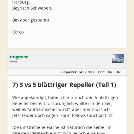
Harbutg.
Bayrisch Schwaben.
Bin aber gespannt!
Cerco
dognose
****
Geschlecht:
keine Angabe
Gepostet:
24.12.2022 - 11:21 Uhr ·
#25
Alter:
39
Beiträge:
65
Dabei seit:
11 / 2022
7) 3 vs 5 blättriger Repeller (Teil 1)
Wie angekündigt, habe ich mir noch den 5 blättrigen
Repeller bestellt. Ursprünglich wollte ich den 3er,
weil es "authentischer wirkt", aber hier muss ich
jetzt leider doch sagen: Form follows function first.
Die umstrichene Fläche ist natürlich die selbe, im
direkten Vergleich ergibt sich jedoch eine 66%