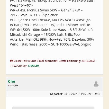
PV: 18,57kWp (9,18KWp Süd-Ost 40° + 9,39KWp Süd-
West 15°+40°)
WR+Akku: Fronius Symo 5KW + Gen24 8KW +
2x12.8kWh BYD HVS Speicher
eFZ:
3Jahre Opel Corsa-e
, Kia EV6 AWD + 4xWB go-
eChargerV3 + eScooter + eQuad + eMäher +eBike
WP: 6/1,5KW 100m Sole Nibe Haus + 3,5/1,3KW Luft
Mitsubishi Garage + 15/2KW Luft Brilix Pool
Autarkie: Mär-Okt 98%, Nov+Feb 70%, Dez+Jan: 30%
Wind: IstaBreeze i2000 + SUN-1000G2-WAL ongrid
Dieser Post wurde 3 mal bearbeitet. Letzte Editierung: 23.12.2022 -
11:22 Uhr von
EISOL80
.
Che
*!*!*!*!*
Geschlecht:
Gepostet:
23.12.2022 - 11:06 Uhr ·
#23
Herkunft:
Wurzen
Alter:
72
Beiträge:
4550
Dabei seit:
06 / 2014