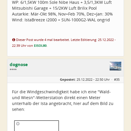
WP: 6/1,5KW 100m Sole Nibe Haus + 3,5/1,3KW Luft
Mitsubishi Garage + 15/2KW Luft Brilix Pool
Autarkie: Mär-Okt 98%, Nov+Feb 70%, Dez+Jan: 30%
Wind: IstaBreeze i2000 + SUN-1000G2-WAL ongrid
Dieser Post wurde 4 mal bearbeitet. Letzte Editierung: 25.12.2022 -
22:39 Uhr von
EISOL80
.
dognose
****
Geschlecht:
keine Angabe
Gepostet:
25.12.2022 - 22:50 Uhr ·
#35
Alter:
39
Beiträge:
65
Dabei seit:
11 / 2022
Für die Windgeschwindigkeit habe ich eine "Wald-
und Wiesn"-Wetterstation direkt einen Meter
unterhalb der Ista angebracht, hier auf dem Bild zu
sehen: