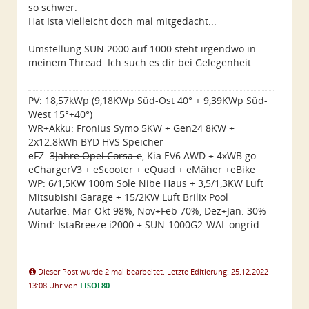
so schwer.
Hat Ista vielleicht doch mal mitgedacht...
Umstellung SUN 2000 auf 1000 steht irgendwo in
meinem Thread. Ich such es dir bei Gelegenheit.
PV: 18,57kWp (9,18KWp Süd-Ost 40° + 9,39KWp Süd-
West 15°+40°)
WR+Akku: Fronius Symo 5KW + Gen24 8KW +
2x12.8kWh BYD HVS Speicher
eFZ:
3Jahre Opel Corsa-e
, Kia EV6 AWD + 4xWB go-
eChargerV3 + eScooter + eQuad + eMäher +eBike
WP: 6/1,5KW 100m Sole Nibe Haus + 3,5/1,3KW Luft
Mitsubishi Garage + 15/2KW Luft Brilix Pool
Autarkie: Mär-Okt 98%, Nov+Feb 70%, Dez+Jan: 30%
Wind: IstaBreeze i2000 + SUN-1000G2-WAL ongrid
Dieser Post wurde 2 mal bearbeitet. Letzte Editierung: 25.12.2022 -
13:08 Uhr von
EISOL80
.