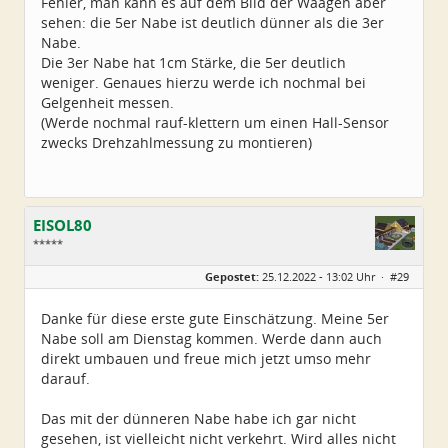
Fehler, man kann es auf dem Bild der Waagen aber
sehen: die 5er Nabe ist deutlich dünner als die 3er
Nabe.
Die 3er Nabe hat 1cm Stärke, die 5er deutlich
weniger. Genaues hierzu werde ich nochmal bei
Gelgenheit messen.
(Werde nochmal rauf-klettern um einen Hall-Sensor
zwecks Drehzahlmessung zu montieren)
EISOL80
*****
Geschlecht:
Gepostet:
25.12.2022 - 13:02 Uhr ·
#29
Herkunft:
Ostthüringen
Alter:
45
Beiträge:
250
Danke für diese erste gute Einschätzung. Meine 5er
Dabei seit:
07 / 2022
Nabe soll am Dienstag kommen. Werde dann auch
direkt umbauen und freue mich jetzt umso mehr
darauf.
Das mit der dünneren Nabe habe ich gar nicht
gesehen, ist vielleicht nicht verkehrt. Wird alles nicht