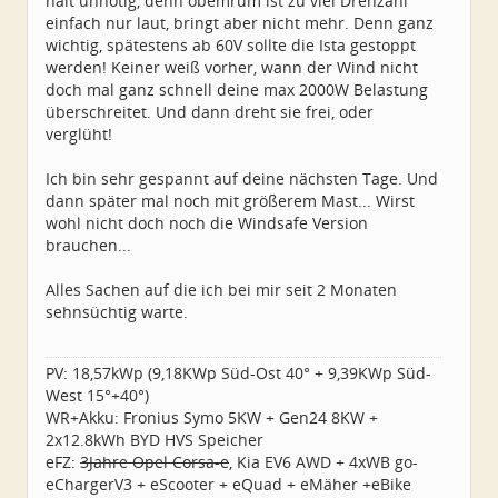
halt unnötig, denn obemrum ist zu viel Drehzahl
einfach nur laut, bringt aber nicht mehr. Denn ganz
wichtig, spätestens ab 60V sollte die Ista gestoppt
werden! Keiner weiß vorher, wann der Wind nicht
doch mal ganz schnell deine max 2000W Belastung
überschreitet. Und dann dreht sie frei, oder
verglüht!
Ich bin sehr gespannt auf deine nächsten Tage. Und
dann später mal noch mit größerem Mast... Wirst
wohl nicht doch noch die Windsafe Version
brauchen...
Alles Sachen auf die ich bei mir seit 2 Monaten
sehnsüchtig warte.
PV: 18,57kWp (9,18KWp Süd-Ost 40° + 9,39KWp Süd-
West 15°+40°)
WR+Akku: Fronius Symo 5KW + Gen24 8KW +
2x12.8kWh BYD HVS Speicher
eFZ:
3Jahre Opel Corsa-e
, Kia EV6 AWD + 4xWB go-
eChargerV3 + eScooter + eQuad + eMäher +eBike