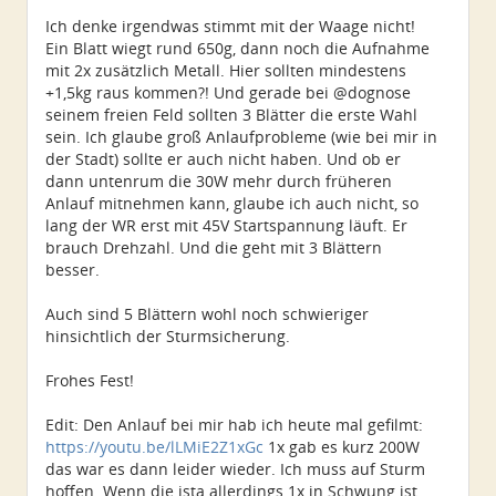
Beiträge:
250
Ich denke irgendwas stimmt mit der Waage nicht!
Dabei seit:
07 / 2022
Ein Blatt wiegt rund 650g, dann noch die Aufnahme
mit 2x zusätzlich Metall. Hier sollten mindestens
+1,5kg raus kommen?! Und gerade bei @dognose
seinem freien Feld sollten 3 Blätter die erste Wahl
sein. Ich glaube groß Anlaufprobleme (wie bei mir in
der Stadt) sollte er auch nicht haben. Und ob er
dann untenrum die 30W mehr durch früheren
Anlauf mitnehmen kann, glaube ich auch nicht, so
lang der WR erst mit 45V Startspannung läuft. Er
brauch Drehzahl. Und die geht mit 3 Blättern
besser.
Auch sind 5 Blättern wohl noch schwieriger
hinsichtlich der Sturmsicherung.
Frohes Fest!
Edit: Den Anlauf bei mir hab ich heute mal gefilmt:
https://youtu.be/lLMiE2Z1xGc
1x gab es kurz 200W
das war es dann leider wieder. Ich muss auf Sturm
hoffen. Wenn die ista allerdings 1x in Schwung ist,