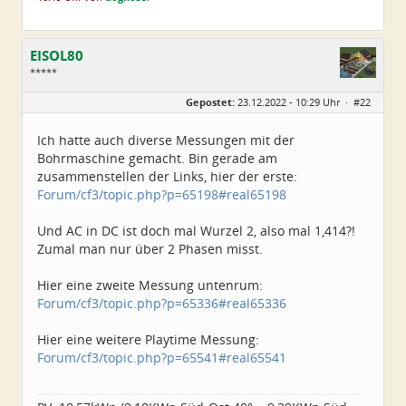
EISOL80
*****
Geschlecht:
Gepostet:
23.12.2022 - 10:29 Uhr ·
#22
Herkunft:
Ostthüringen
Alter:
45
Beiträge:
250
Ich hatte auch diverse Messungen mit der
Dabei seit:
07 / 2022
Bohrmaschine gemacht. Bin gerade am
zusammenstellen der Links, hier der erste:
Forum/cf3/topic.php?p=65198#real65198
Und AC in DC ist doch mal Wurzel 2, also mal 1,414?!
Zumal man nur über 2 Phasen misst.
Hier eine zweite Messung untenrum:
Forum/cf3/topic.php?p=65336#real65336
Hier eine weitere Playtime Messung:
Forum/cf3/topic.php?p=65541#real65541