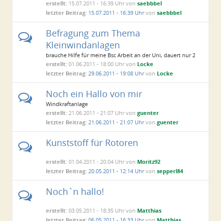
erstellt:
15.07.2011 - 16:39 Uhr von
saebbbel
letzter Beitrag:
15.07.2011 - 16:39 Uhr
von
saebbbel
Befragung zum Thema
Kleinwindanlagen
brauche Hilfe für meine Bsc Arbeit an der Uni, dauert nur 2
Minuten
erstellt:
01.06.2011 - 18:00 Uhr von
Locke
letzter Beitrag:
29.06.2011 - 19:08 Uhr
von
Locke
Noch ein Hallo von mir
Windkraftanlage
erstellt:
21.06.2011 - 21:07 Uhr von
guenter
letzter Beitrag:
21.06.2011 - 21:07 Uhr
von
guenter
Kunststoff für Rotoren
erstellt:
01.04.2011 - 20:04 Uhr von
Moritz92
letzter Beitrag:
20.05.2011 - 12:14 Uhr
von
sepperl84
Noch`n hallo!
erstellt:
03.05.2011 - 18:35 Uhr von
Matthias
letzter Beitrag:
06.05.2011 - 16:33 Uhr
von
Matthias