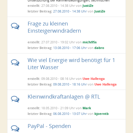
Untersuchung der Rahmenbedingungen, technischen
Konzepte und Wirtschaftlichkeit am Standort
erstellt:
27.08.2010 - 14:38 Uhr von
JustiZe
Norddeutschland + Softwaretool zur Ertragsprognose/
letzter Beitrag:
27.08.2010 - 14:38 Uhr
von
JustiZe
Wirtschaftlichkeit
Frage zu kleinen
Einsteigerwindrädern
erstellt:
27.07.2010 - 19:02 Uhr von
michi95s
letzter Beitrag:
13.08.2010 - 17:06 Uhr
von
dabro
Wie viel Energie wird benötigt für 1
Liter Wasser
erstellt:
09.08.2010 - 08:16 Uhr von
Uwe Hallenga
letzter Beitrag:
09.08.2010 - 18:16 Uhr
von
Uwe Hallenga
Kleinwindkraftanlagen @ RTL
erstellt:
18.05.2010 - 21:09 Uhr von
Mark
letzter Beitrag:
06.08.2010 - 13:07 Uhr
von
bjoerntb
PayPal - Spenden