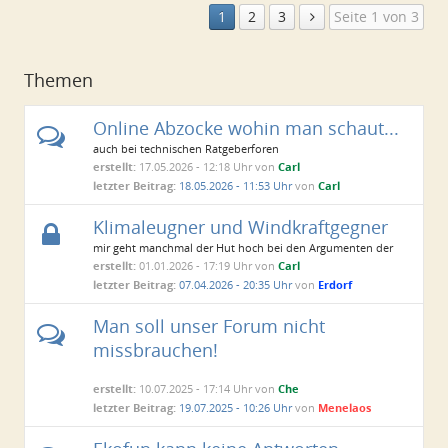
1
2
3
Seite 1 von 3
Themen
Online Abzocke wohin man schaut...
auch bei technischen Ratgeberforen
erstellt:
17.05.2026 - 12:18 Uhr von
Carl
letzter Beitrag:
18.05.2026 - 11:53 Uhr
von
Carl
Klimaleugner und Windkraftgegner
mir geht manchmal der Hut hoch bei den Argumenten der
Windkraftgegner
erstellt:
01.01.2026 - 17:19 Uhr von
Carl
letzter Beitrag:
07.04.2026 - 20:35 Uhr
von
Erdorf
Man soll unser Forum nicht
missbrauchen!
erstellt:
10.07.2025 - 17:14 Uhr von
Che
letzter Beitrag:
19.07.2025 - 10:26 Uhr
von
Menelaos