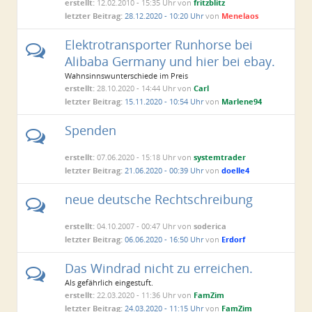
erstellt:
12.02.2010 - 15:35 Uhr von
fritzblitz
letzter Beitrag:
28.12.2020 - 10:20 Uhr
von
Menelaos
Elektrotransporter Runhorse bei
Alibaba Germany und hier bei ebay.
Wahnsinnswunterschiede im Preis
erstellt:
28.10.2020 - 14:44 Uhr von
Carl
letzter Beitrag:
15.11.2020 - 10:54 Uhr
von
Marlene94
Spenden
erstellt:
07.06.2020 - 15:18 Uhr von
systemtrader
letzter Beitrag:
21.06.2020 - 00:39 Uhr
von
doelle4
neue deutsche Rechtschreibung
erstellt:
04.10.2007 - 00:47 Uhr von
soderica
letzter Beitrag:
06.06.2020 - 16:50 Uhr
von
Erdorf
Das Windrad nicht zu erreichen.
Als gefährlich eingestuft.
erstellt:
22.03.2020 - 11:36 Uhr von
FamZim
letzter Beitrag:
24.03.2020 - 11:15 Uhr
von
FamZim