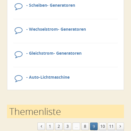
- Scheiben- Generatoren
- Wechselstrom- Generatoren
- Gleichstrom- Generatoren
- Auto-Lichtmaschine
Themenliste
1
2
3
…
8
9
10
11